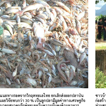
แนะทางรอดจากวิกฤตทะเลไทย ยกเลิกส่งออกปลาป่น
ชาวบ้า
เผยวิจัยพบกว่า 30 % เป็นลูกปลามีมูลค่าทางเศรษฐกิจ
ก่อสร้
นายกสมาคมรักษ์ทะเลหวั่นความมั่นคงด้านอาหาร
ท่วมช