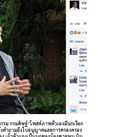
วิกรม กรมดิษฐ์”โพสต์ภาพตัวเองมีนกเงือก
ง ตั้งคำถามถึงใบอนุญาตและการครองครอง
ครอง เจ้าตัวแจงเป็นนกของน้องชายพบ บิน