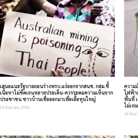
เสนอแนะรัฐบาลถอนร่างพรบ.แร่ออกจากสนช. กสม.ชี้
ความม
เนื้อหาไม่ชัดเจนหลายประเด็น-ควรระดมความเห็นจาก
ไฟฟ้า
ประชาชน ชาวบ้านเชื่อออกมาเพื่อเอื้อทุนใหญ่
พื้นที
ไม่เห
16 มิถุนายน, 2016
16 มิถุ