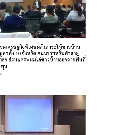
ขตเศรษฐกิจพิเศษผลักภาระให้ชาวบ้าน
ญหาทั้ง 10 จังหวัด คนนราฯหวั่นทำลาย
โกลก ส่วนนครพนมไล่ชาวบ้านออกจากพื้นที่
อทุน
16