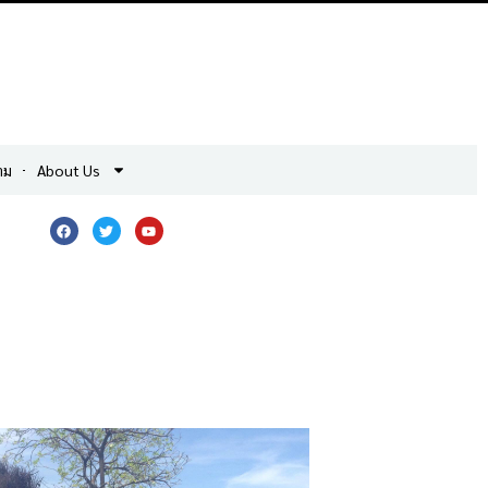
าม
About Us