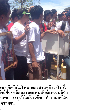
งถูกกีดกันไม่ให้พบอองซานซูจี เจอใบสั่ง
มยื่นข้อข้อมูล เผยแฟนพันธุ์แท้วอนผู้นำ
ศพม่า ระบุจำใจต้องเข้ามาทำงานหาเงิน
ะความจน
16