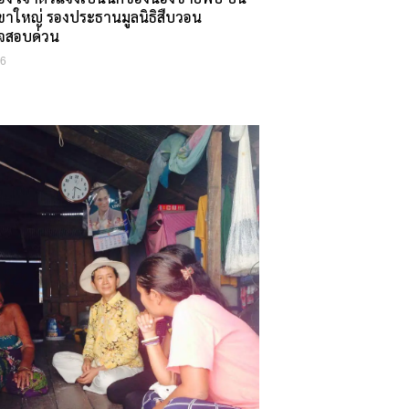
นเขาใหญ่ รองประธานมูลนิธิสืบวอน
จสอบด่วน
16