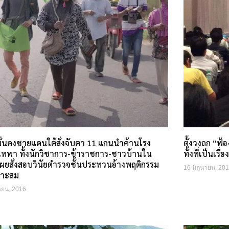
ั่นคงชายแดนใต้สั่งจับตา 11 แกนนำค้านโรง
ตั้งวงถก “ฟ้
เทพา ทั้งนักวิชาการ-ข้าราชการ-ชาวบ้านใน
ทั้งที่เป็นเร
่ เผยสั่งสอบวินัยตำรวจชั้นประทวนอ้างพฤติกรรม
16 มิถุนายน, 20
มาะสม
นายน, 2016