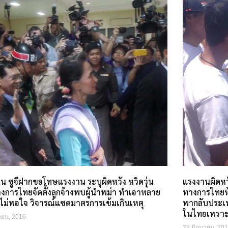
น ซูจีฝากขอโทษแรงงาน ระบุผิดหวัง หวิดวุ่น
แรงงานผิดหวั
างการไทยจัดตั้งลูกจ้างพบผู้นำพม่า ทำเอาหลาย
ทางการไทยห้า
ไม่พอใจ วิจารณ์แซดมาตรการเข้มเกินเหตุ
พากลับประเท
ในไทยเพรา
นายน, 2016
23 มิถุนายน, 20