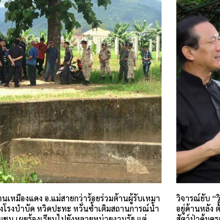
นเหมืองแดง อ.แม่สายกว่าร้อยร่วมต้านผู้รับเหมา
วิจารณ์ยับ “
างโรงบำบัด หวิดปะทะ หวั่นซ้ำเติมสถานการณ์น้ำ
อยู่ด้านหลั
ุมชน เผยร้องเรียนไปยังหลายหน่วยงานรัฐ แต่
สัตว์ป่าคุ้ม