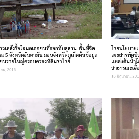
วเลสั่งรื้อโฉนดเอกชนที่ออกทับสุสาน-พื้นที่จิต
โวยนโยบายเ
 5 จังหวัดอันดามัน มอบจังหวัดภูเก็ตค้นข้อมูล
เผยสารพัดปั
กชนรายใหญ่ครอบครองที่ดินราไวย์
แหล่งต้นน้ำ
สาธารณะเอื้
นายน, 2016
16 มิถุนายน, 20