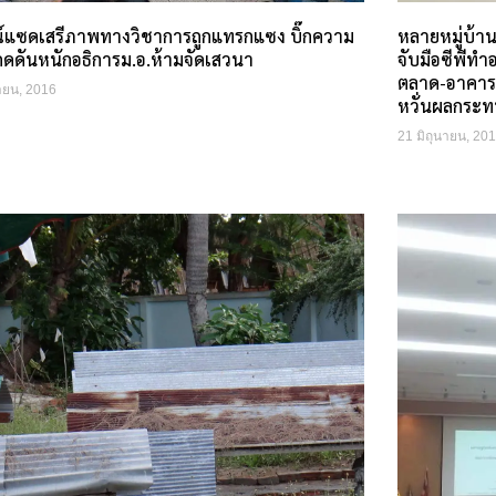
ณ์แซดเสรีภาพทางวิชาการถูกแทรกแซง บิ๊กความ
หลายหมู่บ้า
กดดันหนักอธิการม.อ.ห้ามจัดเสวนา
จับมือซีพีทำ
ตลาด-อาคารพ
นายน, 2016
หวั่นผลกระท
21 มิถุนายน, 20