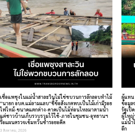
เชื่อแพซุงในแม่น้ำสาละวินไม่ใช่ขบวนการลักลอบทำไม้
ผู้แทน
“นายก อบต.แม่ลามแลบ”ชี้ข้อสังเกตพบเป็นไม้เก่ามีรอย
ข้อมู
ไฟไหม้-ขนาดแตกต่าง-คาดเป็นไม้ท่อนไหลมาตามน้ำ
รัฐเปิ
แต่ชาวบ้านเก็บรวบรวมไว้ใช้-ภายในชุมชน-อุทยานฯ
ผู้ใหญ
รื้อแผนตรวจเข้มหวั่นซ้ำรอยอดีต
แม่น้ำ
อีก
3 สิงหาคม, 2026