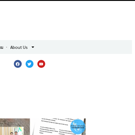
าม
About Us