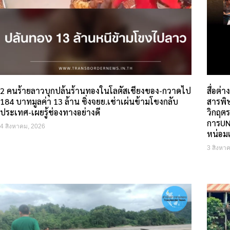
2 คนร้ายลาวบุกปล้นร้านทองในโลตัสเชียงของ-กวาดไป
สื่อต
184 บาทมูลค่า 13 ล้าน ซิ่งจยย.เช่าเผ่นข้ามโขงกลับ
สารพิษ
ประเทศ-เผยรู้ช่องทางอย่างดี
วิกฤตร
การUN
4 สิงหาคม, 2026
หน่อม
3 สิงหา