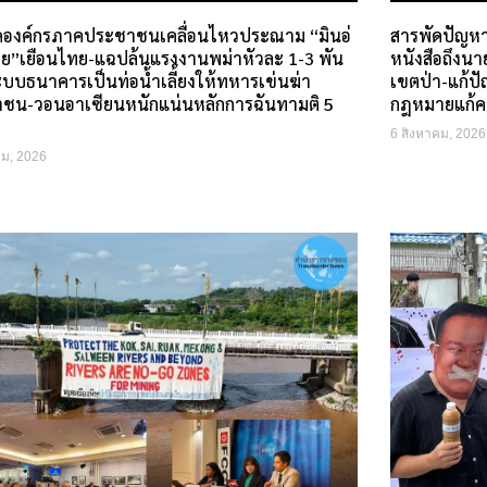
ดองค์กรภาคประชาชนเคลื่อนไหวประณาม “มินอ่
สารพัดปัญหา
าย”เยือนไทย-แฉปล้นแรงงานพม่าหัวละ 1-3 พัน
หนังสือถึงน
ะบบธนาคารเป็นท่อน้ำเลี้ยงให้ทหารเข่นฆ่า
เขตป่า-แก้ป
ชน-วอนอาเซียนหนักแน่นหลักการฉันทามติ 5
กฎหมายแก้ค
6 สิงหาคม, 2026
คม, 2026