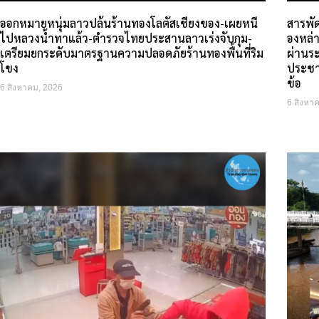
ออกหมายหนุ่มลาวปล้นร้านทองโลตัสเชียงของ-เผยหนี
สารพั
ไปหลวงน้ำทาแล้ว-ตำรวจไทยประสานลาวเร่งจับกุม-
องหล่
เตรียมยกระดับมาตรฐานความปลอดภัยร้านทองพื้นที่ริม
ผ่านร
โขง
ประชา
ข้อ
6 สิงหาคม, 2026
6 สิงหา