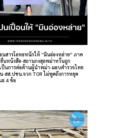
้อนสารโลหะหนักให้ “มินอ่องหล่าย” ภาค
่นหนังสือ-สถานกงสุลพม่าหวั่นถูก
วเป็นการต่อต้านผู้นำพม่า-มอบตำรวจไทย
ทน-สส.ปชน.จวก TOR ไม่พูดถึงการหยุด
ะ 4 ข้อ