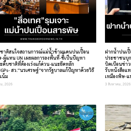
่างชาติสนใจสถานการณ์แม่น้ำข้ามแดนปนเปื้อน
ฝากน้ำปนเปื
-ผู้แทน UN เผยผลการลงพื้นที่-ชี้เป็นปัญหา
ประชาชนบุกยื
ะดับชาติที่ต้องเร่งแก้ด่วน-แนะยึดหลัก
บิดเบือนข่า
GPs- สว.“นรเศรษฐ์”จากรัฐบาลแก้ปัญหาด้วยวิธี
รับหนังสือแ
แน้ม
เหมืองพิษ-แน
คม, 2026
3 สิงหาคม, 2026