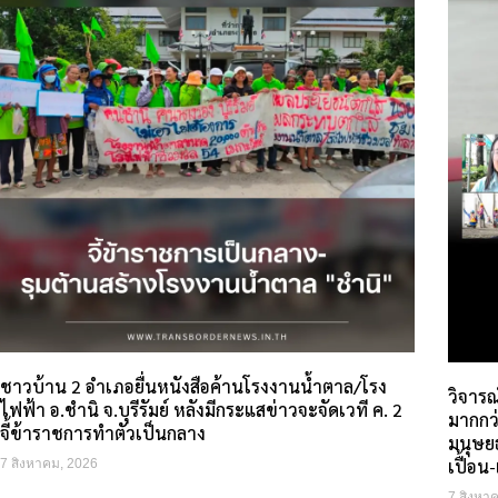
ชาวบ้าน 2 อำเภอยื่นหนังสือค้านโรงงานน้ำตาล/โรง
วิจารณ
ไฟฟ้า อ.ชำนิ จ.บุรีรัมย์ หลังมีกระแสข่าวจะจัดเวที ค. 2
มากกว่
จี้ข้าราชการทำตัวเป็นกลาง
มนุษย
เปื้อ
7 สิงหาคม, 2026
7 สิงหา