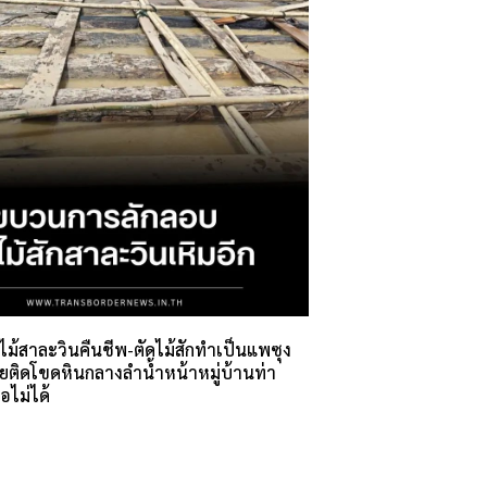
ม้สาละวินคืนชีพ-ตัดไม้สักทำเป็นแพซุง
ผยติดโขดหินกลางลำน้ำหน้าหมู่บ้านท่า
อไม่ได้