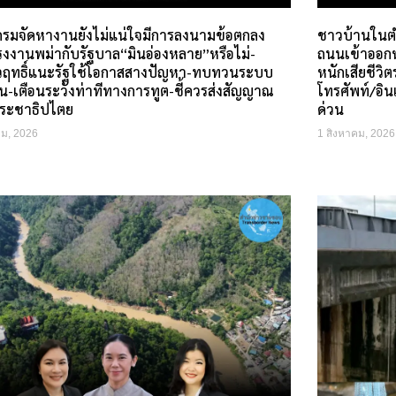
ีกรมจัดหางานยังไม่แน่ใจมีการลงนามข้อตกลง
ชาวบ้านในตำ
รงงานพม่ากับรัฐบาล“มินอ่องหลาย”หรือไม่-
ถนนเข้าออกหม
วฤทธิ์แนะรัฐใช้โอกาสสางปัญหา-ทบทวนระบบ
หนักเสียชีว
น-เตือนระวังท่าทีทางการทูต-ชี้ควรส่งสัญญาณ
โทรศัพท์/อิ
ระชาธิปไตย
ด่วน
คม, 2026
1 สิงหาคม, 2026