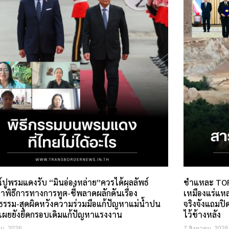
์ปูพรมแดงรับ “มินอ่องหล่าย”ควรได้ผลลัพธ์
ชำแหละ TOR
าพิธีการทางการทูต-ชี้พลาดผลักดันเรื่อง
เหมืองแร่แห
ธรรม-สุดผิดหวังความร่วมมือแก้ปัญหาแม่น้ำปน
จริงจังแถมปิ
น-เผยยังยึดกรอบเดิมแก้ปัญหาแรงงาน
ไว้ข้างหลัง
คม, 2026
7 สิงหาคม, 2026