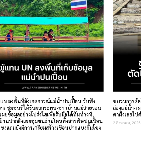
 UN ลงพื้นที่สังเกตการณ์แม่น้ำปนเปื้อน-รับฟัง
ขบวนการตัดไ
ลจากชุมชนที่ได้รับผลกระทบ-ชาวบ้านแม่สายวอน
ล่องแม่น้ำ-เ
ดเผยข้อมูลอย่างโปร่งใสเพื่อรับมือได้ทันท่วงที-
ตาฝั่งเลยไปต่
่บ้านปากอิงเผยชุมชนอ่วมโดนทั้งสารพิษปนเปื้อน
2 สิงหาคม, 2026
โขงแถมยังมีการเตรียมสร้างเขื่อนปากแบงกั้นโขง