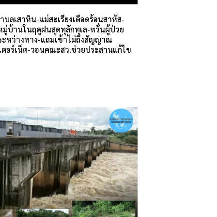
บลเสาหิน-แม่สะเรียงเดือดร้อนสาหัส-
ู่บ้านในฤดูฝนสุดทุลักทุเล-หวั่นผู้ป่วย
ิตระหว่างทาง-แถมเข้าไม่ถึงสัญญาณ
นเตอร์เน็ต-วอนคณะสว.ช่วยประสานแก้ไข