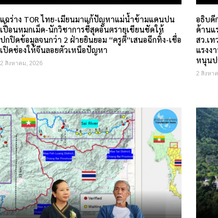
แฉร่าง TOR ไทย-เมียนมาแก้ปัญหาแม่น้ำข้ามแดนปน
อธิบด
เปื้อนหมกเม็ด-นักวิชาการชี้สุดอันตรายเขียนชัดให้
ด้านแ
ปกปิดข้อมูลจนกว่า 2 ฝ่ายยินยอม “ครูตี๋”เสนอฉีกทิ้ง-เชื่อ
สว.เท
เปิดช่องให้จีนลอยตัวเหนือปัญหา
แรงงา
หนุนป
2 สิงหาคม, 2026
2 สิงหา