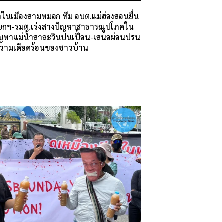
ในเมืองสามหมอก ทีม อบต.แม่ฮ่องสอนยื่น
ายกฯ-รมต.เร่งสางปัญหาสาธารณูปโภคใน
ัญหาแม่น้ำสาละวินปนเปื้อน-เสนอผ่อนปรน
วามเดือดร้อนของชาวบ้าน