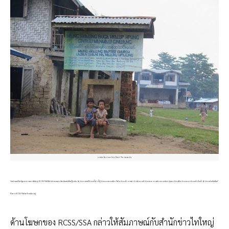
ภาพโดย Nan Lwin Hnin Pwint / The Irrawaddy
อีกด้านหนึ่งในรัฐฉาน ทางทหารไทใหญ่ RCSS/SSA ได้ประกาศงดหาเสียงในเขตพื้นที่สู้รบใน 16 เมือง เช่นที่เมืองน้ำคำ น้ำตู้ จ้อกเม หนองเขียว สี่ป้อ เมืองกึ๋ง ลายค่า ป๋างโหลง เกซี เมืองนาย ลางเคือ หมอกใหม่ กุ๋นเหง เมืองโต๋น เมืองยอง เมืองเป็ง ซึ่งทั้ง 16 เมืองยังเป็นพื้นที่
ซึ่งทาง RCSS/SSA เคลื่อนไหวอยู่
ด้านโฆษกของ RCSS/SSA กล่าวให้สัมภาษณ์กับสำนักข่าวไทใหญ่