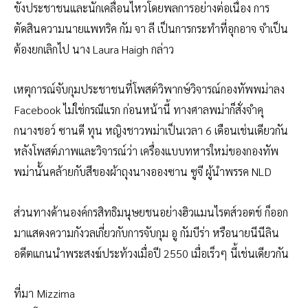
ขังประชาชนและนักเคลื่อนไหวโดยพลการอย่างต่อเนื่อง การ
ตัดสินความนายแพทริค กัม จา ลี เป็นการกระทำที่อุกอาจ จำเป็น
ต้องยกเลิกไป นาง Laura Haigh กล่าว
เหตุการณ์จับกุมประชาชนที่โพสต์วิพากษ์วิจารณ์กองทัพพม่าลง
Facebook ไม่ใช่กรณีแรก ก่อนหน้านี้ ทางศาลพม่าก็สั่งจำคุ
กนางชอว์ ซานดี ทุน หญิงชาวพม่าเป็นเวลา 6 เดือนเช่นเดียวกัน
หลังโพสต์ภาพและวิจารณ์ว่า เครื่องแบบทหารใหม่ของกองทัพ
พม่านั้นคล้ายกับสีของผ้าถุงนางอองซาน ซูจี ผู้นำพรรค NLD
ส่วนทางด้านองค์กรสิทธิมนุษยชนอย่างฮิวแมนไรตส์วอตช์ ก็ออก
มาแสดงความกังวลเกี่ยวกับการจับกุม อู กัมบีร่า หรือนายนีนีลิน
อดีตแกนนำพระสงฆ์ประท้วงเมื่อปี 2550 เมื่อเร็วๆ นี้เช่นเดียวกัน
ที่มา Mizzima