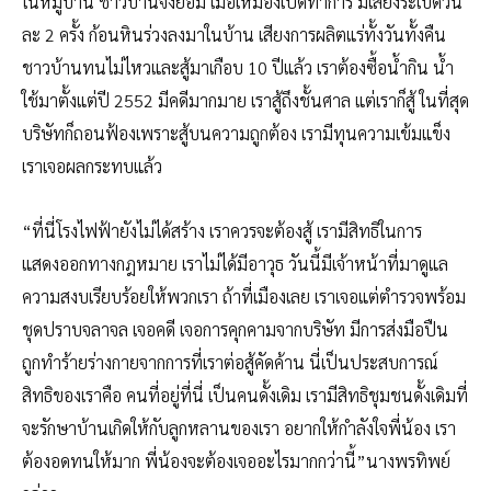
ในหมู่บ้าน ชาวบ้านจึงยอม เมื่อเหมืองเปิดทำการ มีเสียงระเบิดวัน
ละ 2 ครั้ง ก้อนหินร่วงลงมาในบ้าน เสียงการผลิตแร่ทั้งวันทั้งคืน
ชาวบ้านทนไม่ไหวและสู้มาเกือบ 10 ปีแล้ว เราต้องซื้อน้ำกิน น้ำ
ใช้มาตั้งแต่ปี 2552 มีคดีมากมาย เราสู้ถึงชั้นศาล แต่เราก็สู้ ในที่สุด
บริษัทก็ถอนฟ้องเพราะสู้บนความถูกต้อง เรามีทุนความเข้มแข็ง
เราเจอผลกระทบแล้ว
“ที่นี่โรงไฟฟ้ายังไม่ได้สร้าง เราควรจะต้องสู้ เรามีสิทธิในการ
แสดงออกทางกฎหมาย เราไม่ได้มีอาวุธ วันนี้มีเจ้าหน้าที่มาดูแล
ความสงบเรียบร้อยให้พวกเรา ถ้าที่เมืองเลย เราเจอแต่ตำรวจพร้อม
ชุดปราบจลาจล เจอคดี เจอการคุกคามจากบริษัท มีการส่งมือปืน
ถูกทำร้ายร่างกายจากการที่เราต่อสู้คัดค้าน นี่เป็นประสบการณ์
สิทธิของเราคือ คนที่อยู่ที่นี่ เป็นคนดั้งเดิม เรามีสิทธิชุมชนดั้งเดิมที่
จะรักษาบ้านเกิดให้กับลูกหลานของเรา อยากให้กำลังใจพี่น้อง เรา
ต้องอดทนให้มาก พี่น้องจะต้องเจออะไรมากกว่านี้”นางพรทิพย์