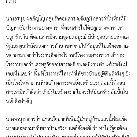
กล่าว
นางอรนุช ผลภิญโญ กลุ่มรักคอนสาร จ.ชัยภูมิ กล่าวว่าในพื้นที่มี
ปัญหาเรื่องโรงงานยางพารา ที่คอนสารไม่ได้ปลูกยางพารา เรา
ปลูกข้าวกิน ที่คอนสารมีความอุดมสมบูรณ์ มีน้ำผุดหลายแห่ง แต่
รัฐและทุนกำลังหลอกชาวบ้าน พยายามให้ข้อมูลที่ไม่เพียงพอ แต่
พยายามบอกว่าโรงงานดีอย่างไร กรณีโรงงานยางพารา เจ้าของ
โรงงานบอกว่า เศรษฐกิจคอนสารจะดี คนจะมีงานทำ แต่เรายังไม่
เคยเห็นเลยว่า พื้นที่โรงงานที่ไหนทำให้ชาวบ้านอยู่ดีกินดีจริงๆ ยิ่ง
เป็นโรงไฟฟ้าถ่านหินแล้ว ผลกระทบยิ่งจะร้ายแรง ตอนนี้ที่คอน
สารเรามีหลักคิดว่า ถ้ายังไม่สร้าง เราก็ไม่ควรให้มันสร้าง อันนี้เป็น
หลักคิดสำคัญ
นางอรนุชกล่าวว่า น่าสนใจมากที่เห็นผู้นำหมู่บ้านแถวนี้เข้มแข็ง
มากและออกมากับชาวบ้านจริงๆ แต่ก็ยังสงสัยว่า ทำไมรัฐจะต้อง