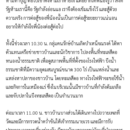
ห้ามทำบุญ ต่อไปเขาคงห้ามเราหายใจ แต่อยากให้พี่น้องรู้ว่า สิ่งที่
รัฐห้ามเรานี้คือ รัฐกำลังอ่อนแอ เราจึงต้องเข้มแข็งไว้ และสู้ด้วย
ความจริง การต่อสู้ของพี่น้องนั้นเป็นการต่อสู้ระยะยาวแน่นอน
อยากให้กำลังใจพี่น้องต่อสู้ต่อไป
ทั้งนี้ช่วงเวลา 10.30 น. กลุ่มคนรักษ์บ้านเกิดบำเหน็จณรงค์ ได้พา
ตัวแทนเครือข่ายชาวบ้านและนักวิชาการ ไปลงพื้นที่ทะเลสีดอ
หนองน้ำธรรมชาติ เพื่อดูสภาพพื้นที่ที่ตั้งของโรงไฟฟ้า บึงน้ำ
ธรรมชาติที่มีความอุดมสมบูรณ์ขนาด 300 ไร่ เป็นแหล่งน้ำและ
แหล่งหาปลาของชาวบ้าน โดยทะเลสีดอ ทางโรงไฟฟ้าจะขอใช้น้ำ
และกิจการในเหมืองแร่ ซึ่งในบริเวณนั้นมีชาวบ้านที่กำลังต้มเกลือ
และจับปลาในบึงทะเลสีดอ เป็นจำนวนมาก
ต่อมาเวลา 11.00 น. ชาวบ้านบางส่วนได้เดินทางไปถวายเพลที่
วัดและมีการกรวดน้ำคว่ำขันให้เจ้ากรรมนายเวร และมีการรับ