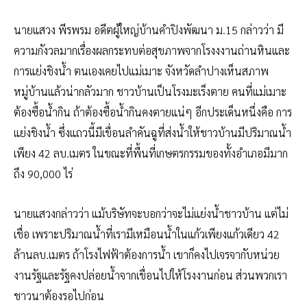
นายแสวง พีรพรม อดีตผู้ใหญ่บ้านคำปิงพัฒนา ม.15 กล่าวว่า มี
ความกังวลมากเรื่องผลกระทบต่อสุขภาพจากโรงงงานถ่านหินและ
การแย่งชิงน้ำ ตนเองเคยไปแม่เมาะ จังหวัดลำปางเห็นสภาพ
หมู่บ้านแล้วน่ากลัวมาก ชาวบ้านเป็นโรงมะเร็งตาย คนที่แม่เมาะ
ต้องซื้อน้ำกิน ถ้าต้องซื้อน้ำกินคงตายแน่ๆ อีกประเด็นหนึ่งคือ การ
แย่งชิงน้ำ ซึ่งแถวนี้มีเขื่อนลำคันฉูที่ส่งน้ำให้ชาวบ้านมีปริมาณน้ำ
เพียง 42 ลบ.เมตร ในขณะที่พื้นที่เกษตรกรรมของทั้งอำเภอมีมาก
ถึง 90,000 ไร่
นายแสวงกล่าวว่า แม้บริษัทจะบอกว่าจะไม่แย่งน้ำชาวบ้าน แต่ไม่
เชื่อ เพราะปริมาณน้ำที่เรามีเหมือนน้ำในแก้วเพียงแก้วเดียว 42
ล้านลบ.เมตร ถ้าโรงไฟฟ้าต้องการน้ำ เขาก็คงไปเจรจากับหน่วย
งานรัฐและรัฐคงปล่อยน้ำจากเขื่อนไปให้โรงงานก่อน ส่วนพวกเรา
ชาวนาต้องรอไปก่อน