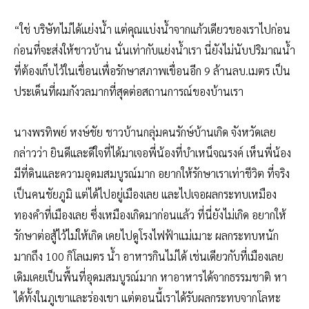
“ใช่ บริษัทไม่ได้แย่งน้ำ แต่คุณแบ่งน้ำจากแก้วเดียวของเราไปก่อน
ก่อนที่จะส่งให้ชาวบ้าน นั่นเท่ากับแย่งน้ำเรา นี่ยังไม่นับปริมาณน้ำ
ที่ต้องเก็บไว้ในเขื่อนเพื่อรักษาสภาพเขื่อนอีก 9 ล้านลบ.เมตร เป็น
ประเด็นที่ผมกังวลมากที่สุดต่อสถานการณ์ของบ้านเรา
นางพรทิพย์ หงษ์ชัย ชาวบ้านกลุ่มคนรักษ์บ้านเกิด จังหวัดเลย
กล่าวว่า ยินดีและดีใจที่ได้มาเจอพี่น้องที่บำเหน็จณรงค์ เห็นพี่น้อง
มีที่ดินและความอุดมสมบูรณ์มาก อยากให้รักษาเราเท่าชีวิต ที่จริง
เป็นคนชัยภูมิ แต่ได้ไปอยู่เมืองเลย และไปเจอผลกระทบเหมือง
ทองคำที่เมืองเลย ซึ่งเหมืองเกิดมาก่อนแล้ว ที่นี่ยังไม่เกิด อยากให้
รักษาต่อสู้ไว้ไม่ให้เกิด เคยไปดูโรงไฟฟ้าแม่เมาะ ผลกระทบหนัก
มากถึง 100 กิโลเมตร น้ำ อาหารกินไม่ได้ เช่นเดียวกับที่เมืองเลย
เดิมเคยเป็นพื้นที่อุดมสมบูรณ์มาก หาอาหารได้จากธรรมชาติ หา
ได้ทั้งในภูเขาและร่องเขา แต่ตอนนี้เราได้รับผลกระทบจากโลหะ