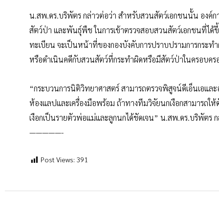
น.สพ.ดร.บริพัตร กล่าวต่อว่า สำหรับสวนสัตว์เอกชนนั้น องค์
สัตว์ป่า และพันธุ์พืช ในการเข้าตรวจสอบสวนสัตว์เอกชนที่ได
ทะเบียน จะเป็นหน้าที่ของกองบังคับการปราบปรามการกระทำผ
หรือดำเนินคดีกับสวนสัตว์ที่กระทำผิดหรือมีสัตว์ป่าในครอบคร
“กระบวนการนิติวิทยาศาสตร์ สามารถตรวจพิสูจน์ดีเอ็นเอและอัตล
ห้องแลปและเครื่องมือพร้อม ถ้าทางทีมวิจัยนกเงือกสามารถให้
เงือกเป็นรายตัวพ่อแม่และลูกนกได้ชัดเจน” น.สพ.ดร.บริพัตร ก
—————-
Post Views:
391