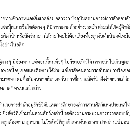
หลายทางชีวภาพและสิ่งแวดล้อม กล่าวว่า ปัจจุบันสถานการณ์การลักลอบค้า
๊กและเว็บไซต์ต่างๆ ที่มีการขยายตัวอย่างรวดเร็ว ส่งผลให้เกิดผู้ค้าสัต
ัตว์ป่าหรือสัตว์หายากได้ง่าย โดยไม่ต้องเสี่ยงที่จะถูกจับดำเนินคดีเหม
ี้อย่างในอดีต
นธุ์ต่างๆ มีช่องทาง แต่ตอนนี้คนทั่วๆ ไปก็ขายสัตว์ได้ เพราะถ้าไปเดินดูต
ีเพจพวกนี้อยู่เยอะและติดตามได้ง่าย แค่ใครสักคนสามารถจับนกป่าหรือเจอส
ามาตอบ คนซื้อกับคนขายก็มาเจอกัน การซื้อขายสัตว์ป่าจึงง่ายกว่าแต่ก่อน
งตลาด” ดร.นณณ์ กล่าว
ผู้อำนวยการสำนักอนุรักษ์วิจัยและการศึกษาองค์การสวนสัตว์แห่งประเทศไท
ห่ง ซึ่งสัตว์ที่เข้ามาในสวนสัตว์เหล่านี้ จะต้องผ่านกระบวนการตรวจสอบบัญ
ย่างถูกต้องตามกฎหมาย ไม่ใช่สัตว์ที่ถูกลักลอบจับออกจากป่าอย่างแน่นอน