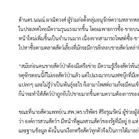
ด้านดร.นณณ์ ผาณิตวงศ์ ผู้ร่วมก่อตั้งกลุ่มอนุรักษ์ความหลาก
ในประเทศไทยมีความรุนแรงมากขึ้น โดยเฉพาะการซื้อ-ขายบนเฟซบุุ
หน้าใหม่เพิ่มขึ้นเป็นจำนวนมาก เนื่องจากสามารถโพสต์ซื้อ-ขายส
ไปหาซื้อตามตลาดสัตว์เลี้ยงที่มักจะมีการลักลอบขายสัตว์เหล่าน
“สมัยก่อนคนขายสัตว์ป่าต้องมีเครือข่าย มีความรู้เรื่องสัตว์พั
จตุจักรตอนนี้ก็ไม่เจอสัตว์ป่าแล้ว แต่ไปแรงมากบนเฟซบุ๊กที่ม
แปลกๆ และไม่รู้ว่าเป็นพันธุ์อะไร ก็เอามาโพสต์ถามก็จะมีคนเข้
ก็น่าจะทำให้สัตว์ป่าถูกจับไปขายมากขึ้นตามความต้องการขอ
ขณะที่นายสัตวแพทย์(น.สพ.)ดร.บริพัตร ศิริอรุณรัตน์ ผู้ช่วย
ว่า องค์การสวนสัตว์ฯ มีหน้าที่ดูแลสวนสัตว์ของรัฐที่มีอยู่ 8 แ
และฐานข้อมูล ดังนั้นนกเงือกหรือสัตว์ทุกตัวจึงเป็นการได้มาอ