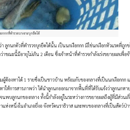
ือกกกที่ตำรวจบาเจาะบุกยึดได้
่า ลูกนกตัวที่ตำรวจบุกยึดได้นั้น เป็นนกเงือกกก มิใช่นกเงือกหัวแรดที่ถู
ขณะนี้มีอายุไม่เกิน 2 เดือน ซึ่งเจ้าหน้าที่ตำรวจกำลังเร่งขยายผลเพื่อจั
ผู้ต้องหาได้ 1 รายซึ่งเป็นชาวบ้าน พร้อมกับของกลางที่เป็นนกเงือกกก แต
ต้องหาให้การสารภาพว่า ได้นำลูกนกออกมาจากพื้นที่ที่ได้รับแจ้งว่าลูกนกห
พบลูกนกของกลาง ทั้งนี้กำลังอยู่ในระหว่างการขยายผลถึงผู้ที่มีส่วนเกี
ป่าแห่งหนึ่งในอำเภอยี่งอ จังหวัดนราธิวาส และพบของกลางที่เป็นสัตว์ป