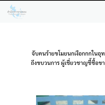
จับคนร้ายขโมยนกเงือกกกในอุท
ถึงขบวนการ ผู้เชี่ยวชาญชี้ซื้อข