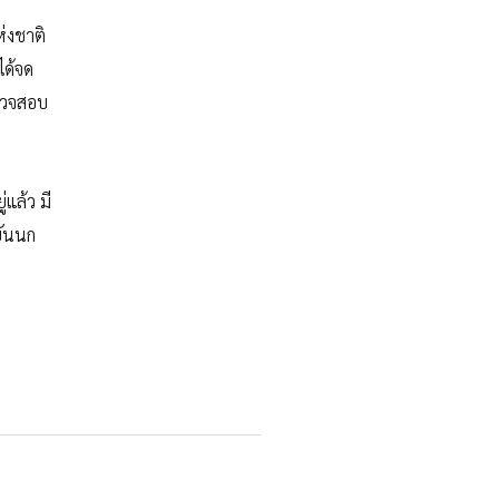
่งชาติ
ได้จด
รวจสอบ
แล้ว มี
ยันนก