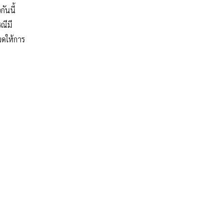
ันนี้
ณีมี
มดให้การ