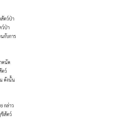
สัตว์ป่า
ว์ป่า
ือนกับการ
ลาดนัด
ัตว์
 ดังนั้น
ย กล่าว
ชีสัตว์