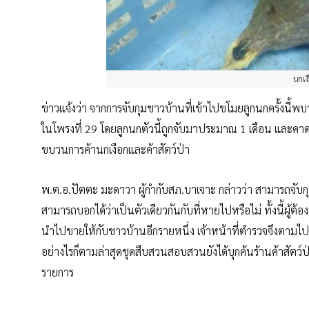
นกเง
ข่าวแจ้งว่า จากการจับกุมชาวบ้านที่เข้าไปขโมยลูกนกครั้งนี้พบว
ในโพรงที่ 29 โดยลูกนกตัวนี้ถูกจับมาประมาณ 1 เดือน และคาดว่า
ขบวนการค้านกเงือกและค้าสัตว์ป่า
พ.ต.อ.ปัตตะ มะดาวา ผู้กำกับสภ.บาเจาะ กล่าวว่า สามารถจับกุม
สามารถบอกได้ว่าเป็นตัวเดียวกันกับที่หายไปหรือไม่ ทั้งนี้ผู้
นำไปขายให้กับชาวบ้านอีกรายหนึ่ง เจ้าหน้าที่ตำรวจจึงตามไปจน
อย่างไรก็ตามล่าสุดชุดสืบสวนสอบสวนยังได้บุกค้นร้านค้าสัตว์
รายการ