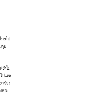
กขโมยไป
บกุม
่ยังไม่
ายไปและ
่ยวข้อง
่าหลาย