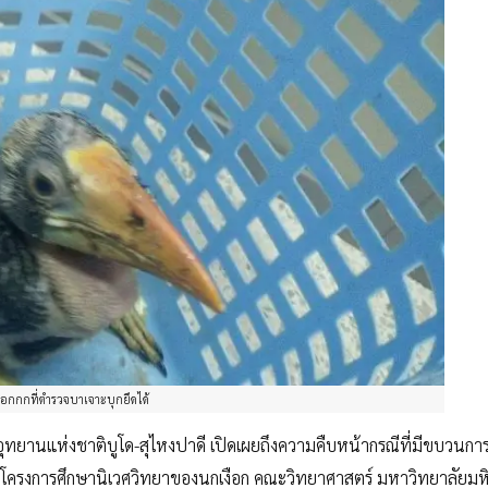
ือกกกที่ตำรวจบาเจาะบุกยึดได้
ุทยานแห่งชาติบูโด-สุไหงปาดี เปิดเผยถึงความคืบหน้ากรณีที่มีขบวนการค
วิจัยโครงการศึกษานิเวศวิทยาของนกเงือก คณะวิทยาศาสตร์ มหาวิทยาลัยมห