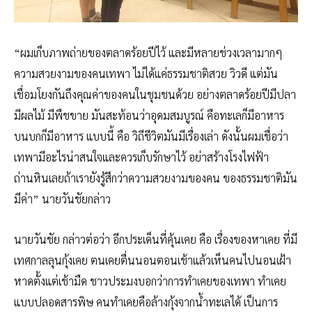
“ผมเก็บภาพถ่ายของตลาดร้อยปีไว้ และมีหลายช่วงเวลามากๆ
ความสวยงามของคนเทพา ไม่ได้แค่ธรรมชาติสวย วิวดี แต่มัน
เชื่อมโยงกันถึงคุณค่าของคนในชุมชนด้วย อย่างตลาดร้อยปีมีปลา
มีผลไม้ มีพืชขาย มันสะท้อนว่าอุดมสมบูรณ์ คือทะเลก็มีอาหาร
บนบกก็มีอาหาร แบบนี้ คือ วิถีชีวิตมันมีเรื่องเล่า ดังนั้นผมเชื่อว่า
เทพามีอะไรน่าสนใจและควรเก็บรักษาไว้ อย่าสร้างโรงไฟฟ้า
ถ่านหินเลยถ้าเรายังรู้สึกว่าความสวยงามของคน ของธรรมชาติมัน
มีค่า” นายวันชัยกล่าว
นายวันชัย กล่าวต่อว่า อีกประเด็นที่คุ้นเคย คือ เรื่องของหาเคย ที่มี
เทศกาลลุนกุ้งเคย ตนเคยตื่นนอนตอนเช้าแล้วเห็นคนไปนอนเฝ้า
หาดตั้งแต่เช้ามืด ชาวประมงบอกว่าการทำเคยของเทพา ทำเคย
แบบปลอดสารพิษ คนทำเคยคือล้างกุ้งจากน้ำทะเลได้ เป็นการ