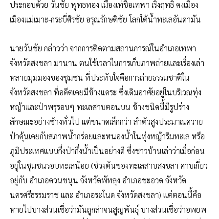
ประกอบด้วย วันชัย พุทธทอง เมืองเท่ชื่อเทพา เริงฤทธิ์ คงเมือง
เมืองแม่เมาะ-กระบี่ศิรชัย อรุณรักษติชัย โลกใต้น้ำทะเลอันดามัน
นายวันชัย กล่าวว่า จากการติดตามสถานการณ์ในอำเภอเทพา
จังหวัดสงขลา มานาน ตนใช้เวลาในการเก็บภาพถ่ายและเรื่องเล่า
หลายมุมมองของชุมชน ที่ประทับใจคือการถ่ายธรรมชาติใน
จังหวัดสงขลา ที่อดีตเคยมีช้างแคระ ซึ่งเดิมอาศัยอยู่ในบริเวณทุ่ง
หญ้าและป่าพรุรอบๆ ทะเลสาบตอนบน ช้างชนิดนี้มีรูปร่าง
ลักษณะอย่างช้างทั่วไป แต่ขนาดเล็กกว่า ลำตัวสูงประมาณควาย
ป่าคุ้นเคยกับสภาพน้ำกร่อยและหนองน้ำในทุ่งหญ้าริมทะเล หรือ
ภูมิประเทศแบบกึ่งป่ากึ่งน้ำเป็นอย่างดี ซึ่งชาวบ้านเล่าว่าเมื่อก่อน
อยู่ในชุมชนรอบทะเลน้อย (ช่วงต้นของทะเลสาบสงขลา คาบเกี่ยว
อยู่กับ อำเภอควนขนุน จังหวัดพัทลุง อำเภอชะอวด จังหวัด
นครศรีธรรมราช และ อำเภอระโนด จังหวัดสงขลา) แต่ตอนนี้คือ
หายไปบางส่วนเชื่อว่ามันถูกล่าจนสูญพันธุ์ บางส่วนเชื่อว่าอพยพ