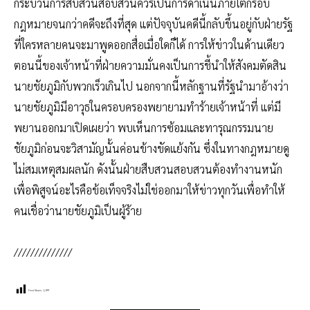
กระบวนการสืบสวนสอบสวนควรเป็นการดำเนินภายใต้กรอบ
กฎหมายจนกว่าคดีจะถึงที่สุด แต่ปัจจุบันคดีนี้กลับขึ้นอยู่กับฝ่ายรัฐ
ที่ใครหลายคนจะมาพูดออกสื่อเมื่อใดก็ได้ การให้ข่าวในด้านเดียว
ตอนนี้ของเจ้าหน้าที่ฝ่ายความมั่นคงเป็นการชี้นำให้สังคมตัดสิน
นายชัยภูมิกับพวกเร็วเกินไป นอกจากนี้หลักฐานที่รัฐนำมาอ้างว่า
นายชัยภูมิมีอาวุธในครอบครองพยายามทำร้ายเจ้าหน้าที่ แต่มี
พยานออกมาเปิดเผยว่า พบเห็นการซ้อมและทารุณกรรมนาย
ชัยภูมิก่อนจะวิสามัญนั้นค่อนข้างขัดแย้งกัน ซึ่งในทางกฎหมายดู
ไม่สมเหตุสมผลนัก ดังนั้นฝ่ายสืบสวนสอบสวนต้องทำงานหนัก
เพื่อพิสูจน์อะไรคือข้อเท็จจริงไม่ใช่ออกมาให้ข่าวทุกวันเพื่อทำให้
คนเชื่อว่านายชัยภูมิเป็นผู้ร้าย
//////////////
Post Views:
1,199