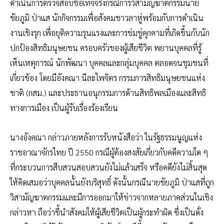
ดำเนินการตรวจสอบข้อเท็จจริงกรณีการวิสามัญฆาตกรรมนาย
ชัยภูมิ ป่าแส นักกิจกรรมเพื่อสังคมชาวลาหู่พร้อมกับการดำเนิน
งานเชิงรุก เพื่อยุติความรุนแรงและการข่มขู่คุกคามที่เกิดขึ้นกับนัก
ปกป้องสิทธิมนุษยชน ครอบครัวของผู้เสียชีวิต พยานบุคคลที่รู้
เห็นเหตุการณ์ นักพัฒนา บุคคลและกลุ่มบุคคล ตลอดจนชุมชนที่
เกี่ยวข้อง โดยมีอังคณา นีละไพจิตร กรรมการสิทธิมนุษยชนแห่ง
ชาติ (กสม.) และประธานอนุกรรมการด้านสิทธิพลเมืองและสิทธิ
ทางการเมือง เป็นผู้รับเรื่องร้องเรียน
นางอังคณา กล่าวภายหลังการรับหนังสือว่า ในรัฐธรรมนูญแห่ง
ราชอาณาจักรไทย ปี 2550 กรณีผู้ต้องสงสัยเกี่ยวกับคดีความใด ๆ
ที่กระบวนการสืบสวนสอบสวนยังไม่แล้วเสร็จ หรือคดียังไม่สิ้นสุด
ให้คิดเสมอว่าบุคคลนั้นยังบริสุทธิ์ ดังนั้นกรณีนายชัยภูมิ ป่าแสที่ถูก
วิสามัญฆาตกรรมและมีการออกมาให้ข่าวจากหลายภาคส่วนในเชิง
กล่าวหา ถือว่าชี้นำสังคมให้ผู้เสียชีวิตเป็นผู้กระทำผิด ซึ่งเป็นดั่ง