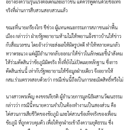
อย่างยิ่งความรุนแรงต่อเด็กและเยาวชน แต่ควรพูดกันด้วยข้อเท็จ
จริงที่ผ่านการสืบสวนสอบสวนแล้ว
ขณะที่นายเกรียงไกร ชีช่วง ผู้แทนคณะกรรมการสภาชนเผ่าพื้น
เมือง กล่าวว่า ฝ่ายรัฐพยายามห้ามไม่ให้พยานฝั่งชาวบ้านให้ข่าว
กับสื่อมวลชน โดยอ้างว่าจะส่งผลให้ผิดรูปคดี ทำให้หลายคนกลัว
หวาดระแวง แต่ผู้มีอำนาจกลับออกมาให้ข่าวในลักษณะชี้นำสังคม
ให้ร่วมตัดสินว่าชัยภูมิผิดจริง ทั้งที่ยังไม่เปิดเผยหลักฐาน ซึ่งการ
ตัดสินเช่นนี้ เท่ากับรัฐพยายามให้ข้อมูลฝ่ายเดียว จึงอยากให้
กสม.ร่วมตรวจสอบด้วยว่า กรณีเช่นนี้ถือเป็นการละเมิดสิทธิ์หรือไม่
นางสาวพรเพ็ญ คงขจรเกียรติ ผู้อำนวยการมูลนิธิผสานวัฒนธรรม
กล่าวว่า กรณีนี้ทนายความจำเป็นต้องทำงานเป็นสองส่วน คือ
ไต่สวนการเสียชีวิตของชัยภูมิ และไต่สวนข้อเท็จจริงของเพื่อน
ชัยภูมิ ที่ถูกควบคุมตัว เพื่อให้ทุกฝ่ายเข้าถึงความยุติธรรม ซึ่ง