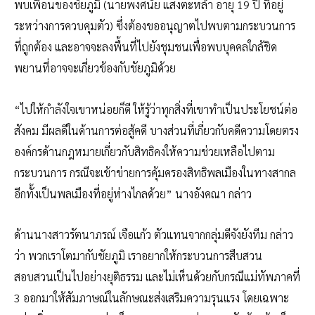
พบเพื่อนของชัยภูมิ (นายพงศนัย แสงตะหล้า อายุ 19 ปี ที่อยู่
ระหว่างการควบคุมตัว) ซึ่งต้องขออนุญาตไปพบตามกระบวนการ
ที่ถูกต้อง และอาจจะลงพื้นที่ไปยังชุมชนเพื่อพบบุคคลใกล้ชิด
พยานที่อาจจะเกี่ยวข้องกับชัยภูมิด้วย
“ไปให้กำลังใจเขาหน่อยก็ดี ให้รู้ว่าทุกสิ่งที่เขาทำเป็นประโยชน์ต่อ
สังคม มีผลดีในด้านการต่อสู้คดี บางส่วนที่เกี่ยวกับคดีความโดยตรง
องค์กรด้านกฎหมายเกี่ยวกับสิทธิคงให้ความช่วยเหลือไปตาม
กระบวนการ กรณีจะเข้าข่ายการคุ้มครองสิทธิพลเมืองในทางสากล
อีกทั้งเป็นพลเมืองที่อยู่ห่างไกลด้วย” นางอังคณา กล่าว
ด้านนางสาวรัตนาภรณ์ เจือแก้ว ตัวแทนจากกลุ่มดีจังยังทีม กล่าว
ว่า พวกเราโตมากับชัยภูมิ เราอยากให้กระบวนการสืบสวน
สอบสวนเป็นไปอย่างยุติธรรม และไม่เห็นด้วยกับกรณีแม่ทัพภาคที่
3 ออกมาให้สัมภาษณ์ในลักษณะส่งเสริมความรุนแรง โดยเฉพาะ