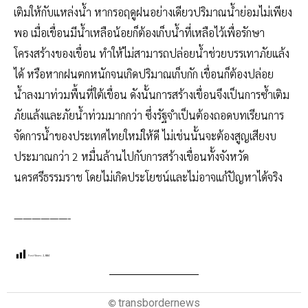
เติมให้กับแหล่งน้ำ หากรอฤดูฝนอย่างเดียวปริมาณน้ำย่อมไม่เพียง
พอ เมื่อเขื่อนมีน้ำเหลือน้อยก็ต้องเก็บน้ำที่เหลือไว้เพื่อรักษา
โครงสร้างของเขื่อน ทำให้ไม่สามารถปล่อยน้ำช่วยบรรเทาภัยแล้ง
ได้ หรือหากฝนตกหนักจนเกิดปริมาณเก็บกัก เขื่อนก็ต้องปล่อย
น้ำลงมาท่วมพื้นที่ใต้เขื่อน ดังนั้นการสร้างเขื่อนจึงเป็นการซ้ำเติม
ภัยแล้งและภัยน้ำท่วมมากกว่า ซึ่งรัฐจำเป็นต้องถอดบทเรียนการ
จัดการน้ำของประเทศไทยใหม่ให้ดี ไม่เช่นนั้นจะต้องสูญเสียงบ
ประมาณกว่า 2 หมื่นล้านไปกับการสร้างเขื่อนทั้งจังหวัด
นครศรีธรรมราช โดยไม่เกิดประโยชน์และไม่อาจแก้ปัญหาได้จริง
——————-
Post Views:
2,884
transbordernews
©