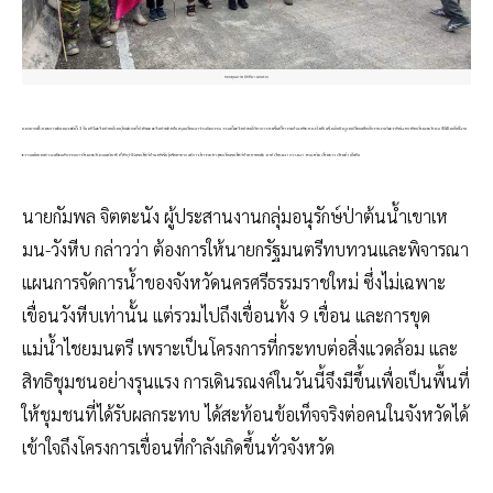
ขอบคุณภาพ จิตติมา ผลเสวก
นอกจากนี้ตลอดการเดินรณรงค์ทั้ง 3 วัน จะมีเครือข่ายนักอนุรักษ์จากทั่วประเทศ เครือข่ายศิลปิน หมุนเวียนมาร่วมกิจกรรม รวมทั้งเครือข่ายนักวิชาการลงพื้นที่สำรวจป่าและคลองวังหีบ เพื่อเก็บข้อมูลเปรียบเทียบกับรายงานวิเคราะห์ผลกระทบสิ่งแวดล้อม (EIA) ฉบับที่ผ่าน
ความเห็นชอบตามมติคณะกรรมการสิ่งแวดล้อมแห่งชาติ ที่ระบุว่าไม่พบสัตว์ป่าและพันธุ์พืชหายาก แต่การสำรวจล่าสุดกลับพบสัตว์ป่าหลายชนิด อาทิ เลียงผา กวางผา สมเสร็จ เสื้อดาว เสือดำ เป็นต้น
นายกัมพล จิตตะนัง ผู้ประสานงานกลุ่มอนุรักษ์ป่าต้นน้ำเขาเห
มน-วังหีบ กล่าวว่า ต้องการให้นายกรัฐมนตรีทบทวนและพิจารณา
แผนการจัดการน้ำของจังหวัดนครศรีธรรมราชใหม่ ซึ่งไม่เฉพาะ
เขื่อนวังหีบเท่านั้น แต่รวมไปถึงเขื่อนทั้ง 9 เขื่อน และการขุด
แม่น้ำไชยมนตรี เพราะเป็นโครงการที่กระทบต่อสิ่งแวดล้อม และ
สิทธิชุมชนอย่างรุนแรง การเดินรณงค์ในวันนี้จึงมีขึ้นเพื่อเป็นพื้นที่
ให้ชุมชนที่ได้รับผลกระทบ ได้สะท้อนข้อเท็จจริงต่อคนในจังหวัดได้
เข้าใจถึงโครงการเขื่อนที่กำลังเกิดขึ้นทั่วจังหวัด