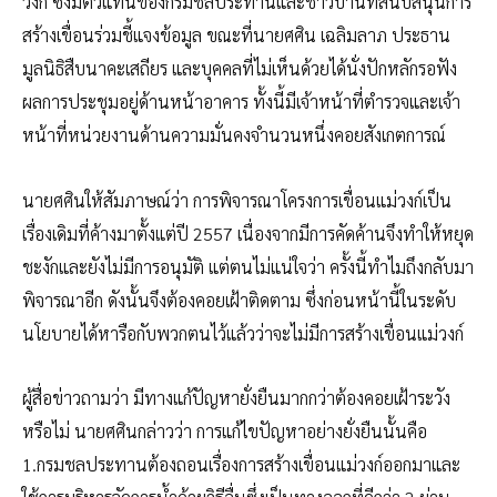
วงก์ ซึ่งมีตัวแทนของกรมชลประทานและชาวบ้านที่สนับสนุนการ
สร้างเขื่อนร่วมชี้แจงข้อมูล ขณะที่นายศศิน เฉลิมลาภ ประธาน
มูลนิธิสืบนาคะเสถียร และบุคคลที่ไม่เห็นด้วยได้นั่งปักหลักรอฟัง
ผลการประชุมอยู่ด้านหน้าอาคาร ทั้งนี้มีเจ้าหน้าที่ตำรวจและเจ้า
หน้าที่หน่วยงานด้านความมั่นคงจำนวนหนึ่งคอยสังเกตการณ์
นายศศินให้สัมภาษณ์ว่า การพิจารณาโครงการเขื่อนแม่วงก์เป็น
เรื่องเดิมที่ค้างมาตั้งแต่ปี 2557 เนื่องจากมีการคัดค้านจึงทำให้หยุด
ชะงักและยังไม่มีการอนุมัติ แต่ตนไม่แน่ใจว่า ครั้งนี้ทำไมถึงกลับมา
พิจารณาอีก ดังนั้นจึงต้องคอยเฝ้าติดตาม ซึ่งก่อนหน้านี้ในระดับ
นโยบายได้หารือกับพวกตนไว้แล้วว่าจะไม่มีการสร้างเขื่อนแม่วงก์
ผู้สื่อข่าวถามว่า มีทางแก้ปัญหายั่งยืนมากกว่าต้องคอยเฝ้าระวัง
หรือไม่ นายศศินกล่าวว่า การแก้ไขปัญหาอย่างยั่งยืนนั้นคือ
1.กรมชลประทานต้องถอนเรื่องการสร้างเขื่อนแม่วงก์ออกมาและ