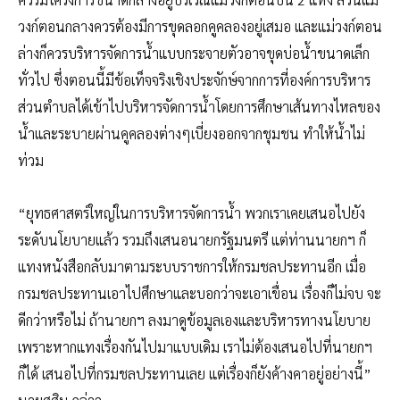
วงก์ตอนกลางควรต้องมีการขุดลอกคูคลองอยู่เสมอ และแม่วงก์ตอน
ล่างก็ควรบริหารจัดการน้ำแบบกระจายตัวอาจขุดบ่อน้ำขนาดเล็ก
ทั่วไป ซึ่งตอนนี้มีข้อเท็จจริงเชิงประจักษ์จากการที่องค์การบริหาร
ส่วนตำบลได้เข้าไปบริหารจัดการน้ำโดยการศึกษาเส้นทางไหลของ
น้ำและระบายผ่านคูคลองต่างๆเบี่ยงออกจากชุมชน ทำให้น้ำไม่
ท่วม
“ยุทธศาสตร์ใหญ่ในการบริหารจัดการน้ำ พวกเราเคยเสนอไปยัง
ระดับนโยบายแล้ว รวมถึงเสนอนายกรัฐมนตรี แต่ท่านนายกฯ ก็
แทงหนังสือกลับมาตามระบบราชการให้กรมชลประทานอีก เมื่อ
กรมชลประทานเอาไปศึกษาและบอกว่าจะเอาเขื่อน เรื่องก็ไม่จบ จะ
ดีกว่าหรือไม่ ถ้านายกฯ ลงมาดูข้อมูลเองและบริหารทางนโยบาย
เพราะหากแทงเรื่องกันไปมาแบบเดิม เราไม่ต้องเสนอไปที่นายกฯ
ก็ได้ เสนอไปที่กรมชลประทานเลย แต่เรื่องก็ยังค้างคาอยู่อย่างนี้”