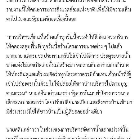
ใช้การบริหารจัดการน้ำด้วยวิธีอื่นซึ่งเป็นทางออกที่ดีกว่า 2.ผ่าน
รายงานนี้ให้คณะกรรมการสิ่งแวดล้อมแห่งชาติ เพื่อให้มีความเห็น
ตกไป 3.คณะรัฐมนตรีถอดเรื่องนี้ออก
“การบริหารเขื่อนที่สร้างแล้วทุกวันนี้ควรทำให้ดีก่อน ควรบริหาร
ให้คลองคลุมพื้นที่ ทุกวันนี้สร้างโครงการขนาดต่าง ๆ ไปแล้ว
มากมาย แต่กรมชลประทานกลับไม่เข้าไปจัดการ ประตูระบายน้ำ
บางแห่งไม่เคยเปิดเลยตั้งแต่สร้างมา พอถามก็บอกว่ามอบอำนาจ
ให้ท้องถิ่นดูแลแล้ว ผมคิดว่าทุกโครงการควรมีตัวแทนเจ้าหน้าที่รัฐ
เข้าไปร่วมตรงนั้นด้วย ไม่ใช่ปล่อยให้ชาวบ้านบริหารไปตามบุญ
ตามกรรม” นายศศินกล่าวและว่า รัฐควรหันมาทำโครงการขนาด
เล็กจะเหมาะสมกว่า โดยปรับเปลี่ยนระเบียบและดึงชาวบ้านเข้ามา
มีส่วนร่วม มิใช่ให้ชาวบ้านเป็นผู้เสียสละอย่างเดียว
นายศศินกล่าวว่า ในส่วนของการบริหารจัดการน้ำแถวแม่วงก์นั้น
ควรมีโครงการขนาดกลางอยู่บริเวณแม่วงก์ตอนบน 2 แห่ง ส่วนแม่