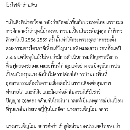
โรงไฟฟ้าถ่านหิน
“เป็นสิ่งที่น่าตกใจอย่างยิ่งว่าเกิดอะไรขึ้นกับประเทศไทย เพราะผล
การศึกษาครั้งล่าสุดนี้ยังคงพบการปนเปื้อนในระดับสูงสุด ทั้งที่การ
ศึกษาในปี 2556-2559 ครั้งนั้นทำให้กระทรวงอุตสาหกรรมตั้ง
คณะกรรมการไตรภาคีเพื่อแก้ปัญหามลพิษและสารปรอทตั้งแต่ปี
2556 แต่ปัจจุบันยังไม่พบว่ามีการดำเนินการแก้ปัญหาหรือการ
ฟื้นฟูคลองชลองแวงและพื้นที่ท่าตูมแต่อย่าง จนปัจจุบันการปน
เปื้อนยังคงรุนแรง ดังนั้นไม่ควรปล่อยให้ชาวบ้านมรพื้นที่
อุตสาหกรรมต้องรับความเสี่ยงต่อไป เพราะเสี่ยงต่อสุขภาพ
ทำลายไต และหัวใจ และมีผลต่อเด็กในครรภ์ให้มีเชาว์
ปัญญา(IQ)ลดลง คล้ายกับโรคมินามาตะที่เป็นเหตุการณ์ปนเปื้อน
ที่รุนแรงในประเทศญี่ปุ่นในอดีต” นางสาวเพ็ญโฉม กล่าว
นางสาวเพ็ญโฉม กล่าวต่อว่า ถ้าดูสัดส่วนของประเทศไทยพบว่า