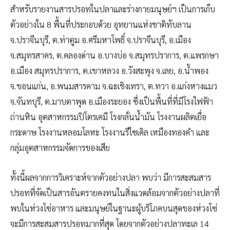
สำหรับรายงานสารปรอทในปลาและร่างกายมนุษย์ฯ เป็นการเก็บ
ตัวอย่างใน 8 พื้นที่ประกอบด้วย อุทยานแห่งชาติทับลาน
จ.ปราจีนบุรี, ต.ท่าตูม อ.ศรีมหาโพธิ์ จ.ปราจีนบุรี, อ.เมือง
จ.สมุทรสาคร, ต.คลองด่าน อ.บางบ่อ จ.สมุทรปราการ, ต.แพรกษา
อ.เมือง สมุทรปราการ, ต.เขาหลวง อ.วังสะพุง จ.เลย, อ.น้ำพอง
จ.ขอนแก่น, อ.พนมสารคาม จ.ฉะเชิงเทรา, ต.ทวา อ.แก่งหางแมว
จ.จันทบุรี, ต.มาบตาพุด อ.เมืองระยอง ซึ่งเป็นพื้นที่ที่มีโรงไฟฟ้า
ถ่านหิน อุตสาหกรรมปิโตรเคมี โรงกลั่นน้ำมัน โรงงานผลิตเยื่อ
กระดาษ โรงงานหลอมโลหะ โรงงานรีไซเคิล เหมืองทองคำ และ
กลุ่มอุตสาหกรรมจัดการของเสีย
ทั้งนี้ผลจากการวิเคราะห์จากตัวอย่างปลา พบว่า มีการสะสมสาร
ปรอทที่จัดเป็นสารอันตรายคงทนในสิ่งแวดล้อมจากตัวอย่างปลาที่
พบในห่วงโซ่อาหาร และมนุษย์ในฐานะผู้บริโภคบนสุดของห่วงโซ่
จะมีการสะสมสารปรอทมากที่สุด โดยจากตัวอย่างปลาทะเล 14