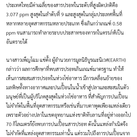
ประเทศไทยมีค่าเฉลี่ยของสารปรอทในระดับที่สูงผิดปกติคือ
3.077 ppm สูงสุดในลำดับที่ 9 และสูงสุดในกลุ่มประเทศพื้นที่
หลากหลายอุตสาหกรรมหลายประเภท ซึ่งเกินกว่าเกณฑ์ 0.58
ppm จนสามารถทำลายระบบประสาทของทารกในครรภ์ห้เป็น
อันตรายได้
นางสาวเพ็ญโฉม แซ่ตั้ง ผู้อำนวยการมูลนิธิบูรณะนิเวศ(EARTH)
กล่าวว่า ผลการศึกษาที่พบสารปรอทเกินเกณฑ์มาตรฐาน ทำให้
เห็นการสะสมสารปรอทในห่วงโซ่อาหาร มีการเคลื่อนย้ายของ
มลพิษทั้งทางอากาศและปนเปื้อนในน้ำเข้าสู่ปลาและสะสมในตัว
มนุษย์ที่เป็นผู้บริโภคสูงสุดในห่วงโซ่อาหาร ที่สำคัญการปนเปื้อน
ไม่จำกัดในพื้นที่อุตสาหกรรมหรือเช่นที่มาบตาพุดเพียงแหล่งเดียว
เพราะตัวอย่างปลาในเขตอุทยานแห่งชาติทับลานที่อยู่ห่างออกไป
70 กิโลเมตรก็ยังพบการปนเปื้อนสารปรอท ดังนั้นแหล่งกำเนิดจึง
ไม่จำกัดที่แหล่งอุตสาหกรรมเท่านั้น แต่รวมไปถึงการปนเปื้อนจาก