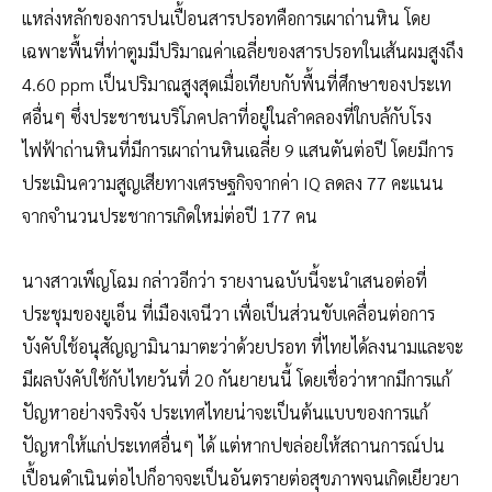
แหล่งหลักของการปนเปื้อนสารปรอทคือการเผาถ่านหิน โดย
เฉพาะพื้นที่ท่าตูมมีปริมาณค่าเฉลี่ยของสารปรอทในเส้นผมสูงถึง
4.60 ppm เป็นปริมาณสูงสุดเมื่อเทียบกับพื้นที่ศึกษาของประเท
ศอื่นๆ ซึ่งประชาชนบริโภคปลาที่อยู่ในลำคลองที่ใกบล้กับโรง
ไฟฟ้าถ่านหินที่มีการเผาถ่านหินเฉลี่ย 9 แสนตันต่อปี โดยมีการ
ประเมินความสูญเสียทางเศรษฐกิจจากค่า IQ ลดลง 77 คะแนน
จากจำนวนประชาการเกิดใหม่ต่อปี 177 คน
นางสาวเพ็ญโฉม กล่าวอีกว่า รายงานฉบับนี้จะนำเสนอต่อที่
ประชุมของยูเอ็น ที่เมืองเจนีวา เพื่อเป็นส่วนขับเคลื่อนต่อการ
บังคับใช้อนุสัญญามินามาตะว่าด้วยปรอท ที่ไทยได้ลงนามและจะ
มีผลบังคับใช้กับไทยวันที่ 20 กันยายนนี้ โดยเชื่อว่าหากมีการแก้
ปัญหาอย่างจริงจัง ประเทศไทยน่าจะเป็นต้นแบบของการแก้
ปัญหาให้แก่ประเทศอื่นๆ ได้ แต่หากปฃล่อยให้สถานการณ์ปน
เปื้อนดำเนินต่อไปก็อาจจะเป็นอันตรายต่อสุขภาพจนเกิดเยียวยา