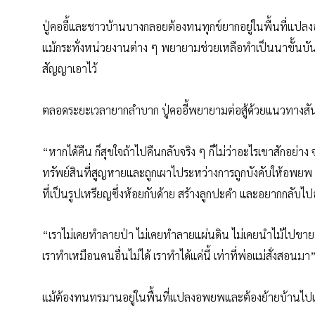
ปู่คออี้และชาวบ้านบางกลอยต้องทนทุกข์ยากอยู่ในพื้นที่แปลงอพ
แม้กระทั่งหน่วยงานต่าง ๆ พยายามช่วยเหลือทำเป็นนาขั้นบันได
สัญญาเอาไว้
ตลอดระยะเวลายากลำบาก ปู่คออี้พยายามต่อสู้ด้วยแนวทางสันติ
“หากได้คืน ก็สุขใจถ้าไปคืนกลับจริง ๆ ก็ไม่ว่าอะไรเขาสักอย่าง 
ทรัพย์สินที่สูญหายและถูกเผาไประหว่างการถูกบังคับให้อพยพ เมื่
ที่เป็นรูปเหรียญซึ่งห้อยกับด้าย สร้างลูกปะคำ และอยากกลับไปอย
“เราไม่เคยทำลายป่า ไม่เคยทำลายแผ่นดิน ไม่เคยนำไม้ไปขาย ทำ
เราทำเหมือนคนอื่นไม่ได้ เราทำได้แค่นี้ เท่าที่พ่อแม่สั่งสอนมา
แม้ต้องทนทรมานอยู่ในพื้นที่แปลงอพยพและต้องย้ายบ้านไปแล้ว