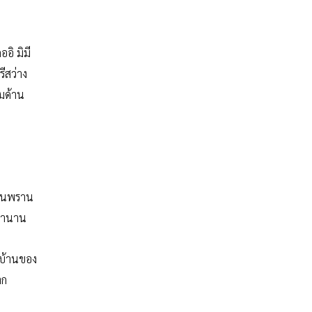
อิ มิมี
ีสว่าง
รมด้าน
เป็นพราน
งตำนาน
ยบ้านของ
าก