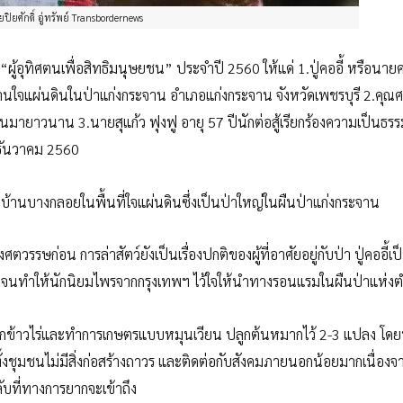
ดยปิยศักดิ์ อู่ทรัพย์ Transbordernews
้อุทิศตนเพื่อสิทธิมนุษยชน” ประจำปี 2560 ให้แด่ 1.ปู่คออี้ หรือนายคอ
านใจแผ่นดินในป่าแก่งกระจาน อำเภอแก่งกระจาน จังหวัดเพชรบุรี 2.คุณศร
มายาวนาน 3.นายสุแก้ว ฟุงฟู อายุ 57 ปีนักต่อสู้เรียกร้องความเป็นธร
4 ธันวาคม 2560
ไปอยู่บ้านบางกลอยในพื้นที่ใจแผ่นดินซึ่งเป็นป่าใหญ่ในผืนป่าแก่งกระจาน
งศตวรรษก่อน การล่าสัตว์ยังเป็นเรื่องปกติของผู้ที่อาศัยอยู่กับป่า ปู่คออี้
ากมาย จนทำให้นักนิยมไพรจากกรุงเทพฯ ไว้ใจให้นำทางรอนแรมในผืนป่าแห่
โดยปลูกข้าวไร่และทำการเกษตรแบบหมุนเวียน ปลูกต้นหมากไว้ 2-3 แปลง โด
ั้งชุมชนไม่มีสิ่งก่อสร้างถาวร และติดต่อกับสังคมภายนอกน้อยมากเนื่องจ
ับที่ทางการยากจะเข้าถึง