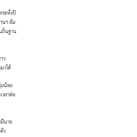
ระทั่งปี
ยานฯ ล้ม
ในถิ่นฐาน
ชาว
มาได้
ุ่มน้อย
นเวลาต่อ
ดยมีนาย
ตัว