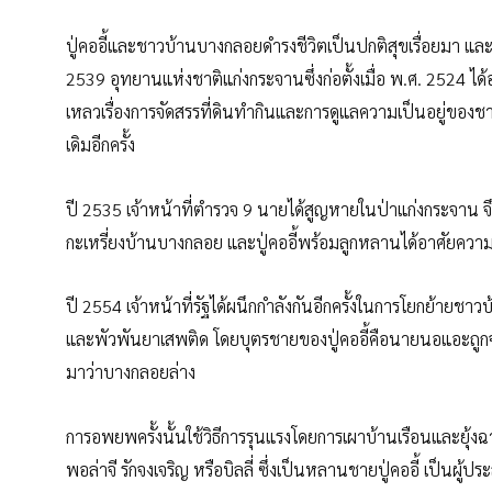
ปู่คออี้และชาวบ้านบางกลอยดำรงชีวิตเป็นปกติสุขเรื่อยมา แ
2539 อุทยานแห่งชาติแก่งกระจานซึ่งก่อตั้งเมื่อ พ.ศ. 2524 ไ
เหลวเรื่องการจัดสรรที่ดินทำกินและการดูแลความเป็นอยู่ของชา
เดิมอีกครั้ง
ปี 2535 เจ้าหน้าที่ตำรวจ 9 นายได้สูญหายในป่าแก่งกระจาน จ
กะเหรี่ยงบ้านบางกลอย และปู่คออี้พร้อมลูกหลานได้อาศัยควา
ปี 2554 เจ้าหน้าที่รัฐได้ผนึกกำลังกันอีกครั้งในการโยกย้ายช
และพัวพันยาเสพติด โดยบุตรชายของปู่คออี้คือนายนอแอะถูกจับ ขณ
มาว่าบางกลอยล่าง
การอพยพครั้งนั้นใช้วิธีการรุนแรงโดยการเผาบ้านเรือนและยุ้งฉ
พอล่าจี รักจงเจริญ หรือบิลลี่ ซึ่งเป็นหลานชายปู่คออี้ เป็นผู