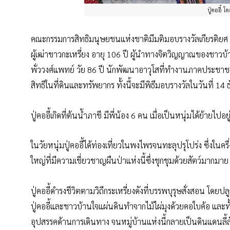
ปู่คออี้ โ
คณะกรรมการสิทธิมนุษยชนแห่งชาติมีมติมอบรางวัลเกียรติยศ “ผู
ผู้เฒ่าชาวกะเหรี่ยง อายุ 106 ปี ผู้นำทางจิตวิญญาณของชาวบ้
พั่ววงศ์แพทย์ วัย 86 ปี นักพัฒนาอาวุโสที่ทำงานภาคประชาชน
สิทธิในที่ดินและทรัพยากร ทั้งนี้จะมีพิธีมอบรางวัลในวันที่ 1
ปู่คออี้เกิดที่ต้นน้ำภาชี มีพี่น้อง 6 คน เมื่อเป็นหนุ่มได้ย้าย
ในวัยหนุ่มปู่คออี้ได้ท่องเที่ยวในพงไพรจนทะลุปรุโปร่ง ซึ่งในครึ่
ใหญ่ที่มีความเชี่ยวชาญผืนป่าแห่งนี้ซึ่งชุกชุมด้วยสัตว์ม
ปู่คออี้ดำรงชีวิตตามวิถีกระเหรี่ยงดังที่บรรพบุรุษสั่งสอน 
ปู่คออี้และชาวบ้านใจแผ่นดินทำจากไม้ไผ่มุงด้วยคอใบค้อ และท
อุปสรรคด้านการเดินทาง จนหมู่บ้านแห่งนี้กลายเป็นดินแดนลี้ล