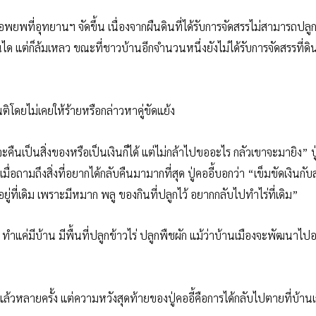
ยพที่อุทยานฯ จัดขึ้น เนื่องจากผืนดินที่ได้รับการจัดสรรไม่สามารถปลูก
 แต่ก็ล้มเหลว ขณะที่ชาวบ้านอีกจำนวนหนึ่งยังไม่ได้รับการจัดสรรที่ดิ
โดยไม่เคยให้ร้ายหรือกล่าวหาคู่ขัดแย้ง
จะคืนเป็นสิ่งของหรือเป็นเงินก็ได้ แต่ไม่กล้าไปขออะไร กลัวเขาจะมายิง” ปู
อถามถึงสิ่งที่อยากได้กลับคืนมามากที่สุด ปู่คออี้บอกว่า “เข็มขัดเงินกั
ู่ที่เดิม เพราะมีหมาก พลู ของกินที่ปลูกไว้ อยากกลับไปทำไร่ที่เดิม”
แค่มีบ้าน มีพื้นที่ปลูกข้าวไร่ ปลูกพืชผัก แม้ว่าบ้านเมืองจะพัฒนาไปอ
”
หลายครั้ง แต่ความหวังสุดท้ายของปู่คออี้คือการได้กลับไปตายที่บ้านเ