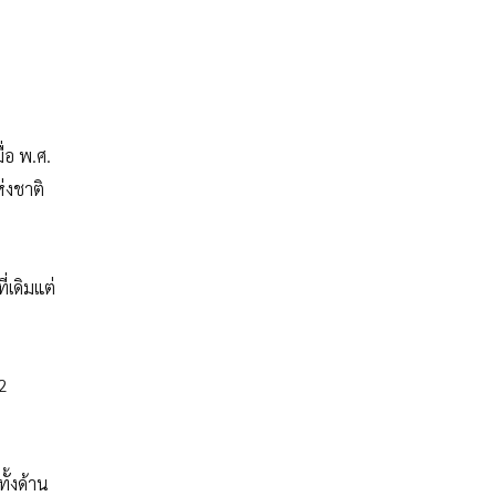
ื่อ พ.ศ.
่งชาติ
่เดิมแต่
22
ั้งด้าน