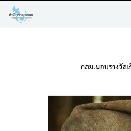
กสม.มอบรางวัลเกี