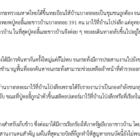
ละกระทรวงมหาดไทยได้ขึ้นทะเบียนให้บ้านบางกลอยเป็นชุมชนถูกต้อง จนก
ด้อพยพปู่คออี้และชาวบ้านบางกลอย 391 คน มาไว้ที่บ้านโปร่งลึก แต่อุท
วบ้าน ในที่สุดปู่คออี้และชาวบ้านจึงค่อย ๆ ทยอยเดินทางกลับขึ้นไปอยู่
ึงได้มีการค้นหากันครั้งใหญ่แต่ก็ไม่พบ จนกระทั่งมีการประสานงานไปยัง
มชำนาญพื้นที่ออกค้นหาจนกระทั่งสามารถช่วยเหลือเจ้าหน้าที่ตำรวจออก
าวบ้านบางกลอยมาไว้ที่บ้านโป่งลึกเพราะได้รับรายงานว่าเป็นกองกำลังชนกล
ะที่ปู่คออี้ถูกนำตัวขึ้นเฮลิคอปเตอร์มาไว้ที่บ้านโป่งลึกหรือที่เรียกใ
างสำหรับเก็บข้าว ซึ่งต่อมาได้มีการเรียกร้องให้ภาครัฐเยียวยาชาวบ้าน โ
้ประสานงานคนสำคัญ แต่ในที่สุดนายบิลลี่ก็ถูกทำให้สูญหายจนบัดนี้ยังไม่พบ