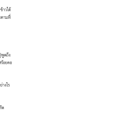
ข้าวได้
นตามที่
่พูดถึง
บสร้อยคอ
ย่างไร
กิด