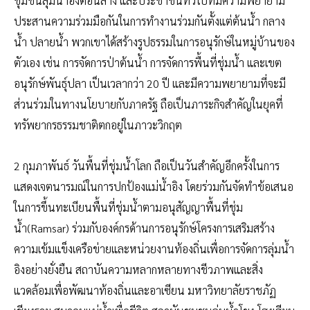
ชุมชนลุ่มน้ำอิงตอนล่าง และประชาชนทั่วไปที่มีความพยายาม
ประสานความร่วมมือกันในการทำงานร่วมกันตั้งแต่ต้นน้ำ กลาง
น้ำ ปลายน้ำ พวกเขาได้สร้างรูปธรรมในการอนุรักษ์ในหมู่บ้านของ
ตัวเอง เช่น การจัดการป่าต้นน้ำ การจัดการพื้นที่ชุ่มน้ำ และเขต
อนุรักษ์พันธุ์ปลา เป็นเวลากว่า 20 ปี และมีความพยายามที่จะมี
ส่วนร่วมในทางนโยบายกับภาครัฐ ถือเป็นภาระกิจสำคัญในยุคที่
ทรัพยากรธรรมชาติตกอยู่ในภาวะวิกฤต
​2 กุมภาพันธ์ วันพื้นที่ชุ่มน้ำโลก ถือเป็นวันสำคัญอีกครั้งในการ
แสดงเจตนารมณ์ในการปกป้องแม่น้ำอิง โดยร่วมกันจัดทำข้อเสนอ
ในการขึ้นทะเบียนพื้นที่ชุ่มน้ำตามอนุสัญญาพื้นที่ชุ่ม
น้ำ(Ramsar) ร่วมกับองค์กรด้านการอนุรักษ์โครงการเสริมสร้าง
ความเข้มแข็งเครือข่ายและหน่วยงานท้องถิ่นเพื่อการจัดการลุ่มน้ำ
อิงอย่างยั่งยืน สถาบันความหลากหลายทางชีวภาพและสิ่ง
แวดล้อมเพื่อพัฒนาท้องถิ่นและอาเซียน มหาวิทยาลัยราชภัฏ