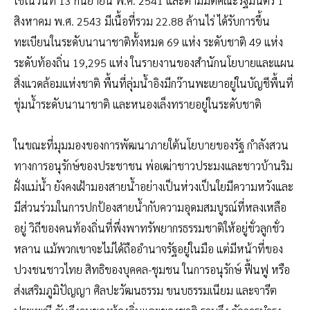
ใช้ในวันที่ 13 กันยายน พ.ศ. 2541 และตามมติคณะรัฐมนตรี 1
สิงหาคม พ.ศ. 2543 มีเนื้อที่รวม 22.88 ล้านไร่ ได้รับการขึ้น
ทะเบียนในระดับนานาชาติทั้งหมด 69 แห่ง ระดับชาติ 49 แห่ง
ระดับท้องถิ่น 19,295 แห่ง ในรายงานของสำนักนโยบายและแผน
สิ่งแวดล้อมแห่งชาติ พื้นที่ลุ่มน้ำอิงมีกว๊านพะเยาอยู่ในบัญชีพื้นที่
ชุ่มน้ำระดับนานาชาติ และหนองเล็งทรายอยู่ในระดับชาติ
​ในขณะที่มุมมองของการพัฒนาภายใต้นโยบายของรัฐ กำลังสวน
ทางการอนุรักษ์ของประชาชน พ่อเฒ่าชาวประมงและชาวบ้านริม
ฝั่งแม่น้ำ ยังคงเฝ้ามองสายน้ำอย่างเป็นห่วงเป็นใยมีความหวังและ
มีส่วนร่วมในการปกป้องสายน้ำกับความอุดมสมบูรณ์ที่หลงเหลือ
อยู่ วิถีของคนท้องถิ่นที่พึ่งพาทรัพยากรธรรมชาติให้อยู่ชั่วลูกชั่ว
หลาน แม้พวกเขาจะไม่ได้ถืออำนาจรัฐอยู่ในมือ แต่มีหน้าที่ของ
ปวงชนชาวไทย สิทธิของบุคคล-ชุมชน ในการอนุรักษ์ ฟื้นฟู หรือ
ส่งเสริมภูมิปัญญา ศิลปะวัฒนธรรม ขนบธรรมเนียม และจารีต