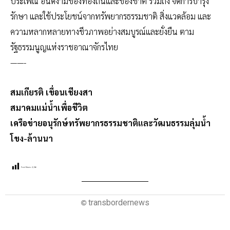
ประเพณี อันดีงามของท้องถิ่นและของชาติ รวมถึง จัดการบำรุง
รักษา และใช้ประโยชน์จากทรัพยากรธรรมชาติ สิ่งแวดล้อม และ
ความหลากหลายทางชีวภาพอย่างสมบูรณ์และยั่งยืน ตาม
รัฐธรรมนูญแห่งราชอาณาจักรไทย
——-
สมเกียรติ เขื่อนเชียงสา
สมาคมแม่น้ำเพื่อชีวิต
เครือข่ายอนุรักษ์ทรัพยากรธรรมชาติและวัฒนธรรมลุ่มน้ำ
โขง-ล้านนา
Post Views:
2,126
transbordernews
©