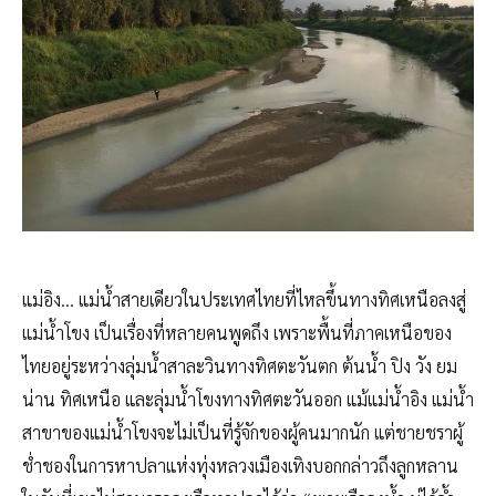
​แม่อิง… แม่น้ำสายเดียวในประเทศไทยที่ไหลขึ้นทางทิศเหนือลงสู่
แม่น้ำโขง เป็นเรื่องที่หลายคนพูดถึง เพราะพื้นที่ภาคเหนือของ
ไทยอยู่ระหว่างลุ่มน้ำสาละวินทางทิศตะวันตก ต้นน้ำ ปิง วัง ยม
น่าน ทิศเหนือ และลุ่มน้ำโขงทางทิศตะวันออก แม้แม่น้ำอิง แม่น้ำ
สาขาของแม่น้ำโขงจะไม่เป็นที่รู้จักของผู้คนมากนัก แต่ชายชราผู้
ช่ำชองในการหาปลาแห่งทุ่งหลวงเมืองเทิงบอกกล่าวถึงลูกหลาน