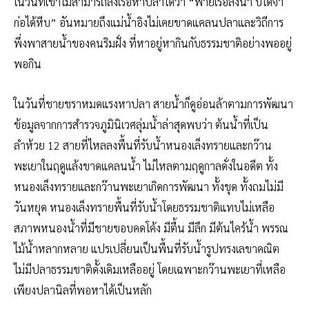
ในวันที่เขาไม่สามารถลงเรือหาปลาได้ว่า “พายเรือลงน้ำ บ่ได้จ้ำ
ก่อได้หีบ” อันหมายถึงแม่น้ำอิงไม่เคยขาดแคลนปลาและวิถีการ
พึ่งพาสายน้ำของคนริมฝั่ง ที่หาอยู่หากินกับธรรมชาติอย่างพออยู่
พอกิน
​ในวันที่ชายชราหมดแรงหาปลา สายน้ำก็ดูอ่อนล้าตามการพัฒนา
ข้อมูลจากการสำรวจภูมินิเวศลุ่มน้ำล่าสุดพบว่า ต้นน้ำที่เป็น
ลำห้วย 12 สายที่ไหลลงพื้นที่รับน้ำหนองเล็งทรายและกว๊าน
พะเยาในฤดูแล้งขาดแคลนน้ำ ไม่ไหลตามฤดูกาลดั่งในอดีต ทั้ง
หนองเล็งทรายและกว๊านพะเยาเกิดการพัฒนา ทั้งขุด ทั้งถมไม่มี
วันหยุด หนองเล็งทรายพื้นที่รับน้ำโดยธรรมชาติแทบไม่เหลือ
สภาพหนองน้ำที่มีชายขอบคดโค้ง มีตื้น มีลึก มีต้นไคร้น้ำ พรรณ
ไม้น้ำหลากหลาย แปรเปลี่ยนเป็นพื้นที่รับน้ำรูปทรงเลขาคณิต
ไม่มีปลาธรรมชาติดั้งเดิมเหลืออยู่ โดยเฉพาะกว๊านพะเยาที่เหลือ
เพียงปลานิลที่พอหาได้เป็นหลัก