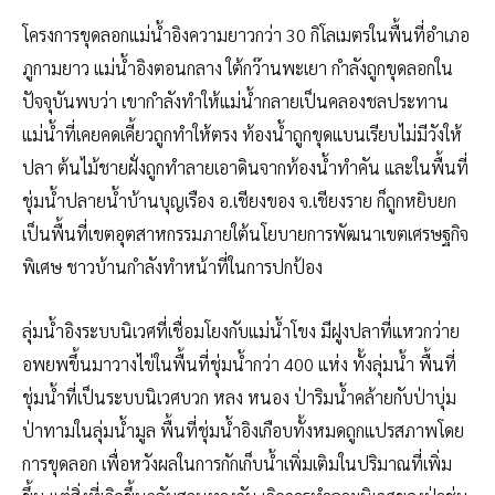
​โครงการขุดลอกแม่น้ำอิงความยาวกว่า 30 กิโลเมตรในพื้นที่อำเภอ
ภูกามยาว แม่น้ำอิงตอนกลาง ใต้กว๊านพะเยา กำลังถูกขุดลอกใน
ปัจจุบันพบว่า เขากำลังทำให้แม่น้ำกลายเป็นคลองชลประทาน
แม่น้ำที่เคยคดเคี้ยวถูกทำให้ตรง ท้องน้ำถูกขุดแบนเรียบไม่มีวังให้
ปลา ต้นไม้ชายฝั่งถูกทำลายเอาดินจากท้องน้ำทำคัน และในพื้นที่
ชุ่มน้ำปลายน้ำบ้านบุญเรือง อ.เชียงของ จ.เชียงราย ก็ถูกหยิบยก
เป็นพื้นที่เขตอุตสาหกรรมภายใต้นโยบายการพัฒนาเขตเศรษฐกิจ
พิเศษ ชาวบ้านกำลังทำหน้าที่ในการปกป้อง
​ลุ่มน้ำอิงระบบนิเวศที่เชื่อมโยงกับแม่น้ำโขง มีฝูงปลาที่แหวกว่าย
อพยพขึ้นมาวางไข่ในพื้นที่ชุ่มน้ำกว่า 400 แห่ง ทั้งลุ่มน้ำ พื้นที่
ชุ่มน้ำที่เป็นระบบนิเวศบวก หลง หนอง ป่าริมน้ำคล้ายกับป่าบุ่ม
ป่าทามในลุ่มน้ำมูล พื้นที่ชุ่มน้ำอิงเกือบทั้งหมดถูกแปรสภาพโดย
การขุดลอก เพื่อหวังผลในการกักเก็บน้ำเพิ่มเติมในปริมาณที่เพิ่ม