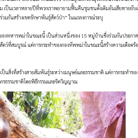
เป็นเวลาหลายปีที่พวกเราพยายามฟื้นคืนชุมชนดั้งเดิมอันเสียหายยับเ
วมกันสร้างเขตรักษาพันธุ์สัตว์ป่า” ในแถลงการณ์ระบุ
ของทหารพม่าในขณะนี้ เป็นส่วนหนึ่งของ 15 หมู่บ้านซึ่งร่วมกันประกาศ
ืชและสัตว์ที่สมบูรณ์ แต่การกระทำของกองทัพพม่าในขณะนี้สร้างความเดือดร
นเป็นสิ่งที่สร้างสายสัมพันธุ์ระหว่างมนุษย์และธรรมชาติ แต่การกระทำข
ากรธรรมชาติโดยพิธีกรรมและจิตวิญญาณ