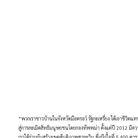
“พวกเราชาวบ้านในจังหวัดมือตรอว์ รัฐกะเหรี่ยง ได้เอาชีวิต
สู่การละเมิดสิทธิมนุษยชนโดยกองทัพพม่า ตั้งแต่ปี 2012 มีค
เราได้ร่วมกันสร้างเขตสันติภาพสาละวิน ซึ่งมีเนื้อที่ 5,400 ตาร