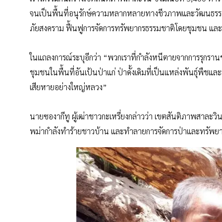
จนเป็นพื้นที่อนุรักษ์ความหลากหลายทางชีวภาพและวัฒนธรรม 
ภัยสงคราม ฟื้นฟูการจัดการทรัพยากรธรรมชาติโดยชุมชน และร่
ในแถลงการณ์ระบุอีกว่า “พวกเราที่กำลังหนีตายจากการรุกราน
ชุมชนในพื้นที่อันเป้นป่าแก่ ป่าดั้งเดิมที่เป็นแหล่งพันธุ์พ
เสียหายอย่างใหญ่หลวง”
นายซองากีทู ผู้เฒ่าชาวกะเหรี่ยงกล่าวว่า เขตสันติภาพสาละวิ
พม่ากำลังทำร้ายชาวบ้าน และทำลายการจัดการป่าและทรัพย