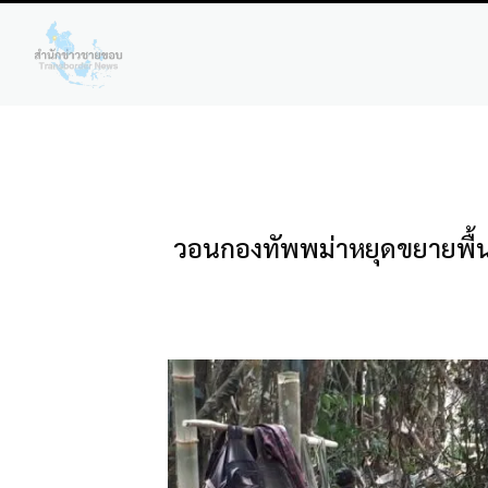
วอนกองทัพพม่าหยุดขยายพื้นที