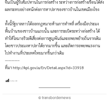
จีนเป็นผู้รับสัมปทานในการก่อสร้าง ระหว่างการก่อสร้างเขื่อนได้ส่ง
ผลกระทบอย่างหนักต่อการหาปลาของชาวบ้านในเขตเมืองโขง
ทั้งนี้รัฐบาลลาวได้ออกกฎหมายห้ามการทำหลี่ เครื่องมือประมง
พื้นบ้านของชาวบ้านแถบนั้น และการระเบิดระหว่างก่อสร้าง ได้
ทำให้โลมาอริวะดีเสี่ยงต่อการสูญพันธ์และอพยพย้ายถิ่นจากเดิม
โดยชาวประมงหาปลาได้ยากมากขึ้น และเกิดการอพยพแรงงาน
ไปทำงานที่ประเทศไทยมากขึ้นกว่าเดิม
————–
ที่มา http://kpl.gov.la/En/Detail.aspx?id=33918
Post Views:
1,065
transbordernews
©