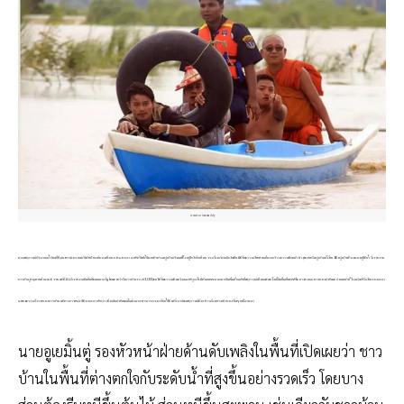
ภาพจาก irrawaddy
จากเหตุการณ์ปริมาณน้ำล้นที่เขื่อนสวาฉ่อง จนทำให้สปิลเวย์ของเขื่อนถล่มลงมา และทำให้น้ำไหลเข้าท่วมหมู่บ้านเรือนที่ตั้งอยู่ใกล้กับเขื่อน รวมถึงบริเวณใกล้เคียงได้รับความเสียหายเป็นวงกว้าง ความคืบหน้าล่าสุด พบมีหมู่บ้านทั้งสิ้น 85 หมู่บ้านต้องจมอยู่ใต้น้ำ มีรายงาน
ชาวบ้านสูญหายจำนวน 6 ราย แต่ยังไม่มีรายงานยืนยันชัดเจนจากรัฐ โดยคาดว่ามีชาวบ้านราว 63,000 คน ได้รับความเดือดร้อนและถูกสั่งให้อพยพออกจากในพื้นที่ ขณะที่เหตุการณ์เขื่อนแตกครั้งนี้เกิดขึ้นที่เขตพะโค ทางตอนกลางของประเทศ ก่อนหน้านี้ ถึงแม้จะมีเสียงออกมา
แสดงความกังวลของชาวบ้าน แต่ทางการพม่าได้ออกมาระบุว่า เขื่อนในประเทศนั้นแข็งแรงสามารถรองรับน้ำได้ แต่ก็มาเกิดเหตุการณ์ดังกล่าวเมื่อช่วงเช้าของวันพุธที่ผ่านมา
นายอูเยมิ้นตู่ รองหัวหน้าฝ่ายด้านดับเพลิงในพื้นที่เปิดเผยว่า ชาว
บ้านในพื้นที่ต่างตกใจกับระดับน้ำที่สูงขึ้นอย่างรวดเร็ว โดยบาง