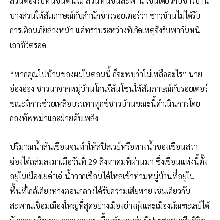
ส่วนต้องรีบหนีขึ้นต้นไม้ ส่วนหนีขึ้นสะพาน เช่นเดียวกับชาวบ้าน
บางส่วนให้สัมภาษณ์กับสำนักข่าวรอยเตอร์ว่า ชาวบ้านไม่ได้รับ
การเตือนภัยล่วงหน้า แต่ทราบระหว่างที่เกิดเหตุจึงรีบพากันหนี
เอาชีวิตรอด
“หากคุณไปบ้านของผมในตอนนี้ ก็จะพบว่าไม่เหลืออะไร” นาย
อ่องอ่อง ชาวนาจากหมู่บ้านโกนจีลันโซนให้สัมภาษณ์กับรอยเตอร์
ขณะที่การช่วยเหลือบรรเทาทุกข์ชาวบ้านขณะนี้ดำเนินการโดย
กองทัพพม่าและฝ่ายดับเพลิง
ปริมาณน้ำล้นเขื่อนจนทำให้สปิลเวย์หรือทางน้ำของเขื่อนสวา
ฉ่องได้ถล่มลงมาเมื่อวันที่ 29 สิงหาคมที่ผ่านมา ซึ่งเขื่อนแห่งนี้ตั้ง
อยู่ในเมืองเยด่าเฉ่ น้ำจากเขื่อนได้ไหลเข้าท่วมหมู่บ้านที่อยู่ใน
พื้นที่ใกล้เคียงทางตอนกลางได้รับความเสียหาย เช่นเดียวกับ
สะพานเชื่อมเมืองใหญ่ที่สุดอย่างเมืองย่างกุ้งและเมืองมัณฑะเลย์ได้