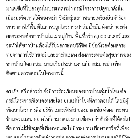
มาเลเซียที่ไปลงทุนในประเทศพม่า กรณีโครงการปลูกปาล์มใน
เมืองมะริด ภาคใต้ของพม่า ซึ่งมีกลุ่มเยาวชนกะเหรี่ยงยื่นคำร้อง
พบว่าการใช้พื้นที่ในการปลูกโครงการปาล์มน้ำมัน ดังกล่าวจะส่ง
ผลกระทบต่อชาวบ้านใน 4 หมู่บ้าน พื้นที่กว่า 6,000 เอเคอร์ และ
จะทำให้ชาวบ้านต้องได้รับผลกระทบวิถีชิต มีข้อกังวลต่อผลกระ
ทบจากการใช้สารเคมี และยาฆ่าแมลง ส่งผลกระทบต่อสุขภาพของ
ชาวบ้าน โดย กสม. มาเลเซียประสานงานกับ กสม. พม่า เพื่อ
ติดตามตรวจสอบในโครงการนี้
ดร.เชีย สวี กล่าวว่า ยังมีการร้องเรียนของชาวบ้านลุ่มน้ำโขง ต่อ
กรณีโครงการเขื่อนดอนสะโฮง บนแม่น้ำโขงที่ลาวตอนใต้ โดยมีผู้
พัฒนาโครงการคือ บริษัทเมกะเฟิรก์ส ของมาเลเซีย ต่อผลกระทบ
ข้ามพรมแดน อย่างไรก็ตาม กสม. มาเลเซียพบว่าคำร้องที่ได้ส่งไป
คือ การไม่มีข้อมูลที่เพียงพอและไม่มีกระบวนปรึกษาหารือที่เพียง
พอ และโครงการดังกล่าวจะส่งผลกระทบต่อการประมงและวีถีชีวิต