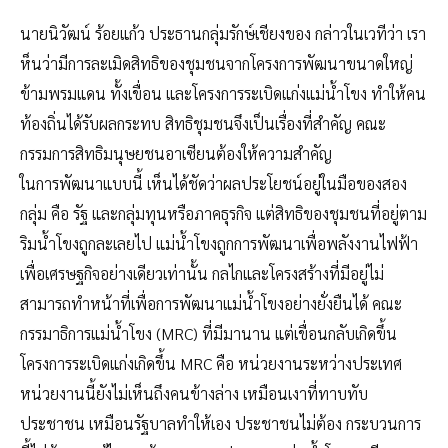
นายนิวัฒน์ ร้อยแก้ว ประธานกลุ่มรักษ์เชียงของ กล่าวในเวทีว่า เรา
ห็นว่ามีการละเมิดสิทธิของชุมชนจากโครงการพัฒนาขนาดใหญ่
ข้ามพรมแดน ทั้งเขื่อน และโครงการระเบิดแก่งแม่น้ำโขง ทำให้คน
ท้องถิ่นได้รับผลกระทบ สิทธิชุมชนจึงเป็นเรื่องที่สำคัญ คณะ
กรรมการสิทธิมนุษยชนอาเซียนต้องให้ความสำคัญ
ในการพัฒนาแบบนี้ เห็นได้ชัดว่าผลประโยชน์อยู่ในมือของสอง
กลุ่ม คือ รัฐ และกลุ่มทุนหรือภาคธุรกิจ แต่สิทธิของชุมชนที่อยู่ตาม
ริมน้ำโขงถูกละเลยไป แม่น้ำโขงถูกการพัฒนาเพื่อพลังงานไฟฟ้า
เพื่อเศรษฐกิจอย่างเดียวเท่านั้น กลไกและโครงสร้างที่มีอยู่ไม่
สามารถทำหน้าที่เพื่อการพัฒนาแม่น้ำโขงอย่างยั่งยืนได้ คณะ
กรรมาธิการแม่น้ำโขง (MRC) ที่มีมานาน แต่เขื่อนกลับเกิดขึ้น
โครงการระเบิดแก่งเกิดขึ้น MRC คือ หน่วยงานระหว่างประเทศ
หน่วยงานนี้ยังไม่เห็นถึงคนข้างล่าง เหมือนเงาที่ทาบทับ
ประชาชน เหมือนรัฐบาลทำให้เอง ประชาชนไม่ต้อง กระบวนการ