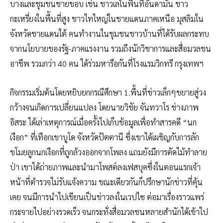
บางและชุมชนชายขอบ เช่น ชาวเลในพื้นที่อันดามัน ชาว
กะเหรี่ยงในพื้นที่สูง ชาวไทไหญ่ในชายแดนภาคเหนือ มุสลิมใน
จังหวัดชายแดนใต้ คนทำงานในชุมชนชาวบ้านที่ได้รับผลกระทบ
จากนโยบายของรัฐ-ภาคแรงงาน รวมถึงนักวิชาการและสื่อมวลชน
อาชีพ รวมกว่า 40 คน ได้ร่วมหารือกันที่โรงแรมวิกทรี กรุงเทพฯ
กิจกรรมเริ่มต้นโดยหยิบยกกรณีศึกษา 1.พื้นที่ข่าวเล็กๆขยายสู่วง
กว้างจนเกิดการเปลี่ยนแปลง โดยนายวิชัย จันทวาโร ช่างภาพ
อิสระ ได้เล่าเหตุการณ์เมื่อครั้งไปเก็บข้อมูลเพื่อทำสารคดี “นก
เงือก” ที่เทือกเขาบูโด จังหวัดปัตตานี ซึ่งเขาได้เผชิญกับการลัก
ขโมยลูกนกเงือกที่ถูกล้วงออกจากโพลง แถมยังมีการตัดไม้ทำลาย
ป่า เขาได้ถ่ายภาพและนำมาโพสต์ลงเฟสบุคซึ่งในตอนแรกเจ้า
หน้าที่ตำรวจไม่รับแจ้งความ ขณะเดียวกันก็ปรึกษานักข่าวที่คุ้น
เคย จนมีการนำไปเขียนเป็นข่าวลงในเวปไซ ต่อมาเรื่องราวแพร่
กระจายไปอย่างรวดเร็ว จนกระทั่งสื่อมวลชนหลายสำนักได้เข้าไป