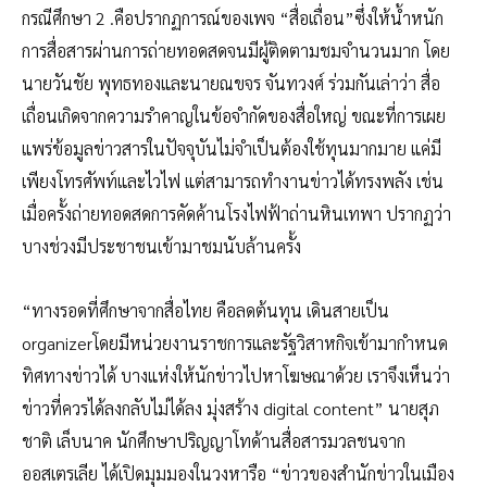
กรณีศึกษา 2 .คือปรากฏการณ์ของเพจ “สื่อเถื่อน”ซึ่งให้น้ำหนัก
การสื่อสารผ่านการถ่ายทอดสดจนมีผู้ติดตามชมจำนวนมาก โดย
นายวันชัย พุทธทองและนายณขจร จันทวงศ์ ร่วมกันเล่าว่า สื่อ
เถื่อนเกิดจากความรำคาญในข้อจำกัดของสื่อใหญ่ ขณะที่การเผย
แพร่ข้อมูลข่าวสารในปัจจุบันไม่จำเป็นต้องใช้ทุนมากมาย แค่มี
เพียงโทรศัพท์และไวไฟ แต่สามารถทำงานข่าวได้ทรงพลัง เช่น
เมื่อครั้งถ่ายทอดสดการคัดค้านโรงไฟฟ้าถ่านหินเทพา ปรากฏว่า
บางช่วงมีประชาชนเข้ามาชมนับล้านครั้ง
“ทางรอดที่ศึกษาจากสื่อไทย คือลดต้นทุน เดินสายเป็น
organizerโดยมีหน่วยงานราชการและรัฐวิสาหกิจเข้ามากำหนด
ทิศทางข่าวได้ บางแห่งให้นักข่าวไปหาโฆษณาด้วย เราจึงเห็นว่า
ข่าวที่ควรได้ลงกลับไม่ได้ลง มุ่งสร้าง digital content” นายสุภ
ชาติ เล็บนาค นักศึกษาปริญญาโทด้านสื่อสารมวลชนจาก
ออสเตรเลีย ได้เปิดมุมมองในวงหารือ “ข่าวของสำนักข่าวในเมือง