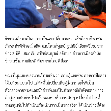
กิจกรรมต่อมาเป็นการหารือแลกเปลี่ยนระหว่างสื่อมืออาชีพ เช่น
ภัทระ คำพิทักษณ์ อดีต บ.ก.โพสต์ทูเดย์, ฐปณีย์ เอียดศรีไชย จาก
ข่าว 3 มิติ , สมฤทัย ทรัพย์สมบูรณ์ อดีตบ.ก.ข่าวการเมืองสำนัก
ข่าวเนชั่น, สมเกียรติ สีมา จากไทยพีบีเอส
ขณะที่มุมมองของนายภัทระเห็นว่า ทฤษฎีและช่องทางการสื่อสาร
ได้เปลี่ยนแปลงไป แต่สิ่งที่ไม่เปลี่ยนคือผู้ส่งสาร อะไรที่เป็น
ตัวกลางตายหมดและนักข่าวที่เคยเป็นตัวกลางก็กำลังจะตาย การ
ต่อสู้แบบเดิมผ่านไปแล้ว ช่องทางสื่อสารเดิมๆ เปลี่ยนไป ใครที่
รวมกลุ่มกันไปทำเป็นเรื่องเป็นราวเป็นข่าวจริงๆ ได้ เป็นข่าวที่ต้อง