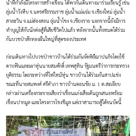
น้ำที่กำลังมีโครงการสร้างเขื่อน ได้พากันเดินทางมาร่วมเรียนรู้ เช่น
ลุ่มน้ำวังหีบ จ.นครศรีธรรมราช ลุ่มน้ำแม่แจ่ม จ.เชียงใหม่ ลุ่มน้ำ
สาละวิน จ.แม่ฮ่องสอน ลุ่มน้ำโขง จ.เชียงราย นอกจากนี้ยังมีการ
ทำบุญให้กับนักต่อสู้ที่เสียชีวิตไปแล้ว หลังจากนั้นทั้งหมดได้ร่วม
กันบวชป่าสักทองผืนใหญ่ที่สุดของประเทศ
ก่อนเดินทางไปบวชป่าชาวบ้านได้ร่วมกันจัดพิธีฌาปนกิจโดยใช้
ดาบฟันและเผาหุ่นนายสมศักดิ์ เทพสุทิน รัฐมนตรีว่าการกระทรวง
ยุติธรรม โดยระหว่างที่ไฟไหม้หุ่น ชาวบ้านได้ร่วมกันสาปแช่ง
ขณะที่นายสมพงศ์ ศรีคำภา ชาวบ้านดอนชัย ม. 1 ต.สะเอียบ
กล่าวผ่านเครื่องกระจายเสียงว่าเขื่อนแก่งเสือเต้นถูกเสนอพร้อม
เขื่อนปากมูล และโครงการโขงชีมูล แต่เราสามารถสู้ได้จนบัดนี้