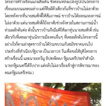
โครงการสร้างเขื่อนแก่งเสือเต้น ซึ่งตอนหลังแปลงรูปเป็นโครงการ
เขื่อนยมบนและยมล่าง แต่ก็คือผีตัวเดียวกันที่ชาวบ้านไม่เอาด้วย
โดยหลังจากที่นายสมศักดิ์ให้สัมภาษณ์ ชาวบ้านได้ออกแถลงการณ์
ไม่เอาด้วย แต่นายสมศักดิ์ก็ยังอาศัยช่วงจังหวะในสถานการณ์น้ำ
ท่วมผลักดันต่อ ดังนั้นชาวบ้านจึงมีมติให้เผาหุ่นนายสมศักดิ์ เช่น
เดียวกับที่เคยเผาหุ่นนักการเมืองคนอื่นๆ ที่เคยผลักดันโครงการนี้
อย่างไรก็ตามล่าสุดชาวบ้านได้ร่วมขบวนกับสมัชชาคนจนไป
ประท้วงที่ทำเนียบรัฐบาล เป็นเวลา18 วันเพื่อขอให้ยุติโครงการ
สร้างเขื่อนนี้ และนายเทวัญ ลิปตพัลลภ รัฐมนตรีประจำสำนัก
นายกรัฐมนตรีได้รับปาก แต่กลับไม่เอาเรื่องเข้าสู่การพิจารณาของ
คณะรัฐมนตรี(ครม.)