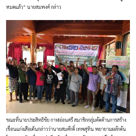
หมดแล้ว” นายสมพงศ์ กล่าว
ขณะที่นายประสิทธิชัย กาฬอ่อนศรี สมาชิกกลุ่มคัดค้านการสร้าง
เขื่อนแก่งเสือเต้นกล่าวว่านายสมศักดิ์ เทพสุทิน พยายามผลักดัน