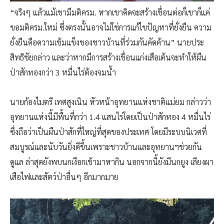
“จริงๆ แล้วแม้เขามีมติครม. หากเขาคิดจะสร้างเขื่อนต่อก็เขาก็แค่
ขอมติครม.ใหม่ ซึ่งตรงนั้นอาจไม่ใช่การแก้ไขปัญหาที่ยั่งยืน ความ
ยั่งยืนคือความเข้มแข็งของชาวบ้านที่ร่วมกันคัดค้าน” นายประ
สิทธิชัยกล่าว และว่าหากมีการสร้างเขื่อนแก่งเสือเต้นจะทำให้ผืน
ป่าสักทองกว่า 3 หมื่นไร่ต้องจมน้ำ
นายก้องไมตรี เทศสูงเนิน หัวหน้าอุทยานแห่งชาติแม่ยม กล่าวว่า
อุทยานแห่งนี้มีพื้นที่กว่า 1.4 แสนไร่โดยเป็นป่าสักทอง 4 หมื่นไร่
ซึ่งถือว่าเป็นผืนป่าสักที่ใหญ่ที่สุดของประเทศ โดยมีระบบนิเวศที่
สมบูรณ์และนับวันยิ่งดีขึ้นเพราะชาวบ้านและอุทยานฯช่วยกัน
ดูแล ล่าสุดยังพบนกเงือกเข้ามาหากิน นอกจากนี้ยังมีนกยูง เลียงผา
เสือไฟและสัตว์ป่าอื่นๆ อีกมากมาย