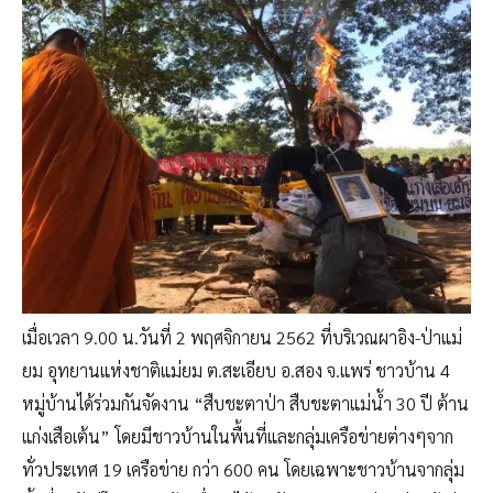
เมื่อเวลา 9.00 น.วันที่ 2 พฤศจิกายน 2562 ที่บริเวณผาอิง-ป่าแม่
ยม อุทยานแห่งชาติแม่ยม ต.สะเอียบ อ.สอง จ.แพร่ ชาวบ้าน 4
หมู่บ้านได้ร่วมกันจัดงาน “สืบชะตาป่า สืบชะตาแม่น้ำ 30 ปี ต้าน
แก่งเสือเต้น” โดยมีชาวบ้านในพื้นที่และกลุ่มเครือข่ายต่างๆจาก
ทั่วประเทศ 19 เครือข่าย กว่า 600 คน โดยเฉพาะชาวบ้านจากลุ่ม