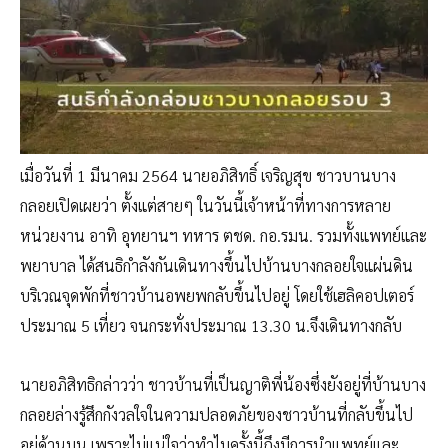
เมื่อวันที่ 1 มีนาคม 2564 นายอภิสิทธิ์ เจริญสุข ชาวบานบาง
กลอยเปิดเผยว่า ตั้งแต่สายๆ ในวันนี้เจ้าหน้าที่ทางการหลาย
หน่วยงาน อาทิ อุทยานฯ ทหาร ตชด. กอ.รมน. รวมทั้งแพทย์และ
พยาบาล ได้สนธิกำลังกันเดินทางขึ้นไปบ้านบางกลอยใจแผ่นดิน
บริเวณจุดพักที่ชาวบ้านอพยพกลับขึ้นไปอยู่ โดยใช้เฮลิคอปเตอร์
ประมาณ 5 เที่ยว จนกระทั่งประมาณ 13.30 น.จึงเดินทางกลับ
นายอภิสิทธิกล่าวว่า ชาวบ้านที่เป็นญาติพี่น้องซึ่งยังอยู่ที่บ้านบาง
กลอยล่างรู้สึกกังวลใจในความปลอดภัยของชาวบ้านที่กลับขึ้นไป
อยู่ด้านบน เพราะไม่แน่ใจว่าทำไมครั้งนี้ถึงมีการนำแพทย์และ