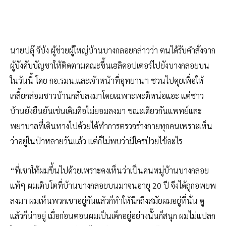
นายปลุ๊ จีบ้ง ผู้ช่วยผู้ใหญ่บ้านบางกลอยกล่าวว่า ตนได้รับคำสั่งจาก
ผู้บังคับบัญชาให้ติดตามคณะขึ้นเฮลิคอปเตอร์ไปยังบางกลอยบน
ในวันนี้ โดย กอ.รมน.และเจ้าหน้าที่อุทยานฯ ชวนไปคุยเพื่อให้
เกลี้ยกล่อมชาวบ้านกลับลงมาโดยเฉพาะพะตีหน่อแอะ แต่ชาว
บ้านยังยืนยันเช่นเดิมคือไม่ยอมลงมา ขณะเดียวกันแพทย์และ
พยาบาลที่เดินทางไปด้วยได้ทำการตรวจร่างกายทุกคนเพราะเห็น
ว่าอยู่ในป่าหลายวันแล้ว แต่ก็ไม่พบว่ามีใครป่วยไข้อะไร
“ที่เขาให้ผมขึ้นไปด้วยเพราะคงเห็นว่าเป็นคนหมู่บ้านบางกลอย
แท้ๆ ผมเติบโตที่บ้านบางกลอยบนมาจนอายุ 20 ปี จึงได้ถูกอพยพ
ลงมา ผมเห็นพวกเขาอยู่กันแล้วก็ทำให้นึกถึงสมัยผมอยู่ที่นั่น ดู
แล้วก็น่าอยู่ เมื่อก่อนตอนผมเป็นเด็กอยู่อย่างนั้นก็สนุก ผมไม่แปลก