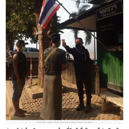
เจ้าหน้าที่ชายแดนไทย ตวรจอุณหภูมิ ทหารพม่าที่ข้ามฝั่งมาลำเลียงข้าวสารและอาหาร ที่จุดผ่อนปรนบ้านแม่สามแลบ อ.สบเมย จ.แม่ฮ่องสอน