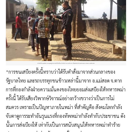
เจ้าหน้าที่ชายแดนไทย ตวรจอุณหภูมิ ทหารพม่าที่ข้ามฝั่งมาลำเลียงข้าวสารและอาหาร ที่จุดผ่อนปรนบ้านแม่สามแลบ อ.สบเมย จ.แม่ฮ่องสอน
“การขนเสบียงครั้งนี้ทราบว่าได้รับคำสั่งมาจากส่วนกลางของ
รัฐบาลไทย และรถบรรทุกขนข้าวเหล่านี้มาจาก อ.แม่สอด จ.ตาก
การที่กองกำลังฝ่ายความมั่นคงของไทยยอมส่งเสบียงให้ทหารพม่า
ครั้งนี้ ได้รับเสียงวิพากษ์วิจารณ์อย่างกว้างขวางว่าเป็นการไม่
สมควร เพราะเป็นปัญหาภายในพม่า ที่สำคัญคือ สังคมโลกกำลัง
จับตาดูการระทำอันรุนแรงที่กองทัพพม่ากำลังทำกับประชาชน ดัง
นั้นการส่งเบียงให้ เท่ากับเป็นการสนับสนุนให้ทหารพม่าทำร้าย