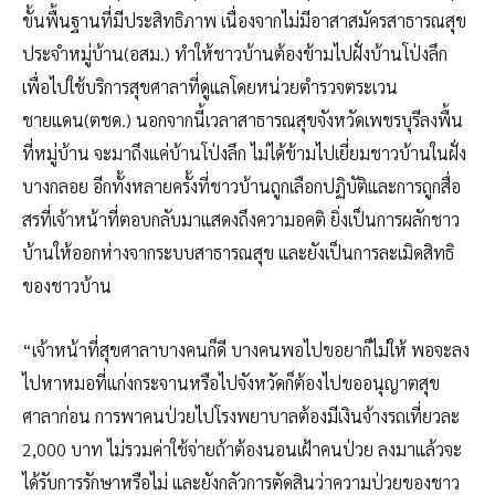
ขั้นพื้นฐานที่มีประสิทธิภาพ เนื่องจากไม่มีอาสาสมัครสาธารณสุข
ประจำหมู่บ้าน(อสม.) ทำให้ชาวบ้านต้องข้ามไปฝั่งบ้านโป่งลึก
เพื่อไปใช้บริการสุขศาลาที่ดูแลโดยหน่วยตำรวจตระเวน
ชายแดน(ตชด.) นอกจากนี้เวลาสาธารณสุขจังหวัดเพชรบุรีลงพื้น
ที่หมู่บ้าน จะมาถึงแค่บ้านโป่งลึก ไม่ได้ข้ามไปเยี่ยมชาวบ้านในฝั่ง
บางกลอย อีกทั้งหลายครั้งที่ชาวบ้านถูกเลือกปฏิบัติและการถูกสื่อ
สรที่เจ้าหน้าที่ตอบกลับมาแสดงถึงความอคติ ยิ่งเป็นการผลักชาว
บ้านให้ออกห่างจากระบบสาธารณสุข และยังเป็นการละเมิดสิทธิ
ของชาวบ้าน
“เจ้าหน้าที่สุขศาลาบางคนก็ดี บางคนพอไปขอยาก็ไม่ให้ พอจะลง
ไปหาหมอที่แก่งกระจานหรือไปจังหวัดก็ต้องไปขออนุญาตสุข
ศาลาก่อน การพาคนป่วยไปโรงพยาบาลต้องมีเงินจ้างรถเที่ยวละ
2,000 บาท ไม่รวมค่าใช้จ่ายถ้าต้องนอนเฝ้าคนป่วย ลงมาแล้วจะ
ได้รับการรักษาหรือไม่ และยังกลัวการตัดสินว่าความป่วยของชาว