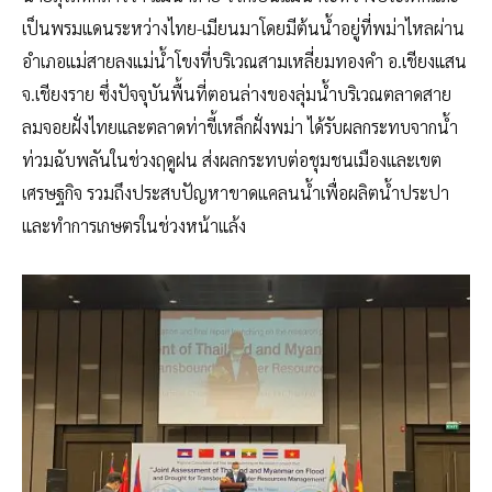
เป็นพรมแดนระหว่างไทย-เมียนมาโดยมีต้นน้ำอยู่ที่พม่าไหลผ่าน
อำเภอแม่สายลงแม่น้ำโขงที่บริเวณสามเหลี่ยมทองคำ อ.เชียงแสน
จ.เชียงราย ซึ่งปัจจุบันพื้นที่ตอนล่างของลุ่มน้ำบริเวณตลาดสาย
ลมจอยฝั่งไทยและตลาดท่าขี้เหล็กฝั่งพม่า ได้รับผลกระทบจากน้ำ
ท่วมฉับพลันในช่วงฤดูฝน ส่งผลกระทบต่อชุมชนเมืองและเขต
เศรษฐกิจ รวมถึงประสบปัญหาขาดแคลนน้ำเพื่อผลิตน้ำประปา
และทำการเกษตรในช่วงหน้าแล้ง