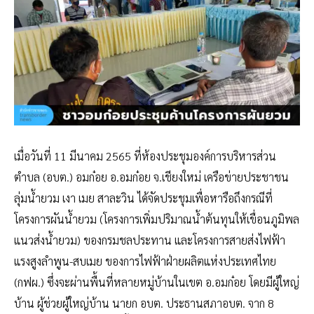
เมื่อวันที่ 11 มีนาคม 2565 ที่ห้องประชุมองค์การบริหารส่วน
ตำบล (อบต.) อมก๋อย อ.อมก๋อย จ.เชียงใหม่ เครือข่ายประชาชน
ลุ่มน้ำยวม เงา เมย สาละวิน ได้จัดประชุมเพื่อหารือถึงกรณีที่
โครงการผันน้ำยวม (โครงการเพิ่มปริมาณน้ำต้นทุนให้เขื่อนภูมิพล
แนวส่งน้ำยวม) ของกรมชลประทาน และโครงการสายส่งไฟฟ้า
แรงสูงลำพูน-สบเมย ของการไฟฟ้าฝ่ายผลิตแห่งประเทศไทย
(กฟผ.) ซึ่งจะผ่านพื้นที่หลายหมู่บ้านในเขต อ.อมก๋อย โดยมีผู้ใหญ่
บ้าน ผู้ช่วยผู้ใหญ่บ้าน นายก อบต. ประธานสภาอบต. จาก 8