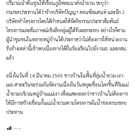
ปริมาณน้ำต้นทุนให้เขื่อนภูมิพลแนวส่งน้ำยวม ระบุว่า
กรมชลประทานได้ว่าจ้างบริษัทปัญญา คอนซัลแตนท์ และอีก 2
บริษัททำโครงการโดยได้กำหนดให้จัดกิจกรรมประชาสัมพันธ์
โครงการและสัมภาษณ์เชิงลึกกลุ่มผู้ได้รับผลกระทบ อย่างไรก็ตาม
ผู้นำชุมชนในหลายหมู่บ้านได้ประกาศว่าไม่ต้องการให้หน่วยงาน
รับจ้างเหล่านี้เข้าพบเนื่องจากได้ยื่นร้องเรียนไปยัง กมธ. และกสม.
แล้ว
อนึ่งในวันที่ 14 มีนาคม 2565 ชาวบ้านในพื้นที่ลุ่มน้ำยวม-เงา-
เมย-สาละวินจะร่วมกันจัดงานเนื่องในวันหยุดเขื่อนโลกขึ้นที่ริมแม่
น้ำยวมบริเวณหมู่บ้านแม่เงา เพื่อแสดงออกว่าชาวบ้านไม่ต้องการ
ให้มีการสร้างเขื่อนกั้นแม่น้ำยวมตามโครงการผันน้ำของกรมชลบ
ประทาน
Post Views:
494