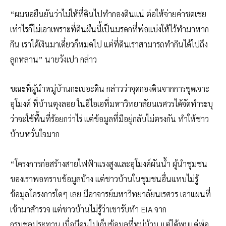
“ผมขอยืนยันว่าไม่ให้ที่ดินไปทำกองดินแน่ ต่อให้จ่ายค่าชดเชย
เท่าไรก็ไม่เอาเพราะที่ดินผืนนี้เป็นมรดกที่พ่อแบ่งให้ไว้ทำมาหาก
กิน เราได้เงินมาเดี๋ยวก็หมดไป แต่ที่ดินเราสามารถทำกินได้ไปถึง
ลูกหลาน” นายวังเปา กล่าว
ขณะที่ผู้นำหมู่บ้านกะเบอะดิน กล่าวว่าจุดกองดินจากการขุดเจาะ
อุโมงค์ ที่บ้านตุงลอย ในอีไอเอที่มหาวิทยาลัยนเรศวรได้จัดทำระบุ
ว่าจะใช้พื้นที่ร้อยกว่าไร่ แต่ข้อมูลที่มีอยู่กลับไม่ตรงกัน ทำให้ชาว
บ้านหวั่นใจมาก
“โครงการก่อสร้างสายไฟฟ้าแรงสูงและอุโมงค์ผันน้ำ ผู้นำชุมชน
ของเราพอทราบข้อมูลบ้าง แต่ชาวบ้านในชุมชนอื่นแทบไม่รู้
ข้อมูลโครงการใดๆ เลย มีอาจารย์มหาวิทยาลัยนเรศวร เอาแผนที่
เข้ามาสำรวจ แต่ชาวบ้านไม่รู้ว่าเขารับทำ EIA จาก
กรมชลประทาน เมื่อมีคนไปเก็บข้อมูลที่หมู่บ้าน แต่ได้พบแค่พ่อ