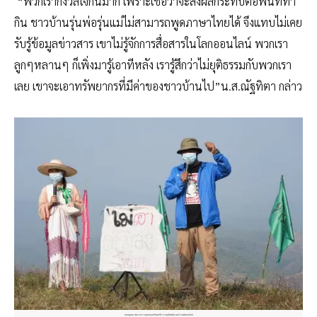
“พวกเรากังวลใจกันมาก เพราะเชื่อว่าจะส่งผลกระทบต่อพื้นที่ทำ
กิน ชาวบ้านรุ่นพ่อรุ่นแม่ไม่สามารถพูดภาษาไทยได้ จึงแทบไม่เคย
รับรู้ข้อมูลข่าวสาร เขาไม่รู้จักการสื่อสารในโลกออนไลน์ พวกเรา
ลูกๆหลานๆ ก็เพิ่งมารู้เอาทีหลัง เรารู้สึกว่าไม่ยุติธรรมกับพวกเรา
เลย เขาจะเอาทรัพยากรที่มีค่าของชาวบ้านไป”น.ส.ณัฐทิตา กล่าว
ขอบคุณภาพจากชาวชุมชนและคณะทำงานยุติเหมืองแร่ถ่านหินอมก๋อย