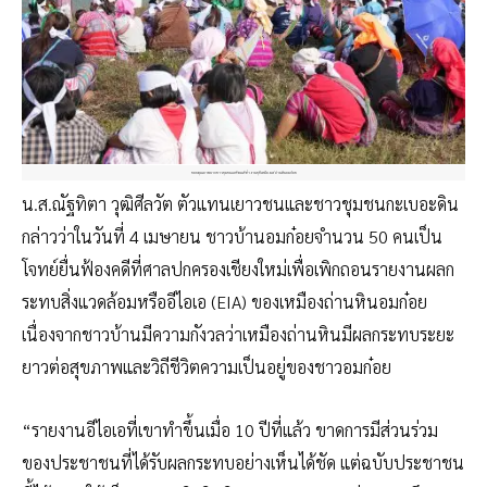
ขอบคุณภาพจากชาวชุมชนและคณะทำงานยุติเหมืองแร่ถ่านหินอมก๋อย
น.ส.ณัฐทิตา วุฒิศีลวัต ตัวแทนเยาวชนและชาวชุมชนกะเบอะดิน
กล่าวว่าในวันที่ 4 เมษายน ชาวบ้านอมก๋อยจำนวน 50 คนเป็น
โจทย์ยื่นฟ้องคดีที่ศาลปกครองเชียงใหม่เพื่อเพิกถอนรายงานผลก
ระทบสิ่งแวดล้อมหรืออีไอเอ (EIA) ของเหมืองถ่านหินอมก๋อย
เนื่องจากชาวบ้านมีความกังวลว่าเหมืองถ่านหินมีผลกระทบระยะ
ยาวต่อสุขภาพและวิถีชีวิตความเป็นอยู่ของชาวอมก๋อย
“รายงานอีไอเอที่เขาทำขึ้นเมื่อ 10 ปีที่แล้ว ขาดการมีส่วนร่วม
ของประชาชนที่ได้รับผลกระทบอย่างเห็นได้ชัด แต่ฉบับประชาชน