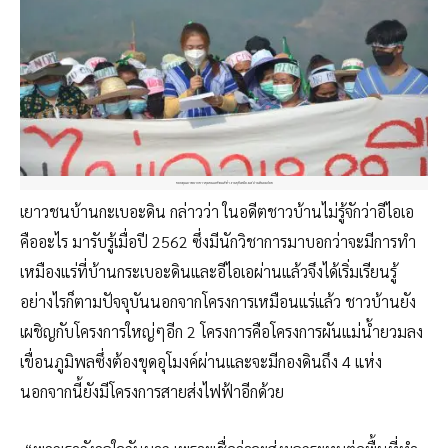
ขอบคุณภาพจากชาวชุมชนและคณะทำงานยุติเหมืองแร่ถ่านหินอมก๋อย
เยาวชนบ้านกะเบอะดิน กล่าวว่า ในอดีตชาวบ้านไม่รู้จักว่าอีไอเอ
คืออะไร มารับรู้เมื่อปี 2562 ซึ่งมีนักวิชาการมาบอกว่าจะมีการทำ
เหมืองแร่ที่บ้านกระเบอะดินและอีไอเอผ่านแล้วจึงได้เริ่มเรียนรู้
อย่างไรก็ตามปัจจุบันนอกจากโครงการเหมือนแร่แล้ว ชาวบ้านยัง
เผชิญกับโครงการใหญ่ๆอีก 2 โครงการคือโครงการผันแม่น้ำยวมลง
เขื่อนภูมิพลซึ่งต้องขุดอุโมงค์ผ่านและจะมีกองดินถึง 4 แห่ง
นอกจากนี้ยังมีโครงการสายส่งไฟฟ้าอีกด้วย