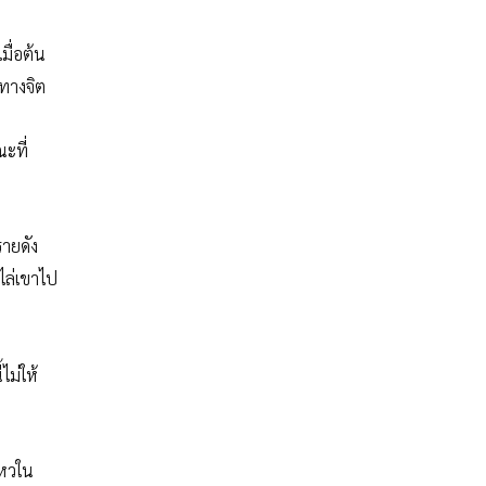
มื่อต้น
าทางจิต
ณะที่
รายดัง
ไล่เขาไป
ไม่ให้
ไหวใน