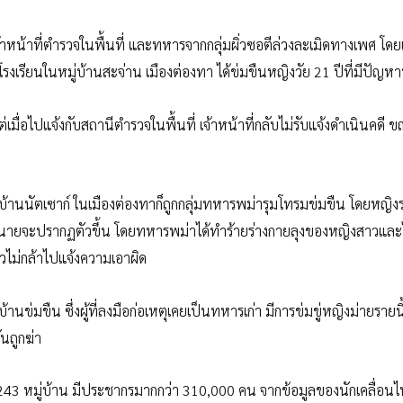
จ้าหน้าที่ตำรวจในพื้นที่ และทหารจากกลุ่มผิ่วซอตีล่วงละเมิดทางเพศ โดยเ
เรียนในหมู่บ้านสะจ่าน เมืองต่องทา ได้ข่มขืนหญิงวัย 21 ปีที่มีปัญห
มื่อไปแจ้งกับสถานีตำรวจในพื้นที่ เจ้าหน้าที่กลับไม่รับแจ้งดำเนินคดี ข
่บ้านนัตเซาก์ ในเมืองต่องทาก็ถูกกลุ่มทหารพม่ารุมโทรมข่มขืน โดยหญิง
า 4 นายจะปรากฏตัวขึ้น โดยทหารพม่าได้ทำร้ายร่างกายลุงของหญิงสาวและ
วไม่กล้าไปแจ้งความเอาผิด
ข่มขืน ซึ่งผู้ที่ลงมือก่อเหตุเคยเป็นทหารเก่า มีการข่มขู่หญิงม่ายรายนี้
่นถูกฆ่า
243 หมู่บ้าน มีประชากรมากกว่า 310,000 คน จากข้อมูลของนักเคลื่อน