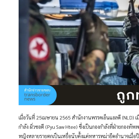
เมื่อวันที่ 25เมษายน 2565 สำนักงานพรรคเอ็นแอลดี (NLD) เม
กำลัง ผิ่วซอตี (Pyu Saw Htee) ซึ่งเป็นกองกำลังที่ฝ่ายกองทัพพม
หญิงหลายรายตกเป็นเหยื่อนับตั้งแต่ทหารพม่ายึดอำนาจเมื่อปีท