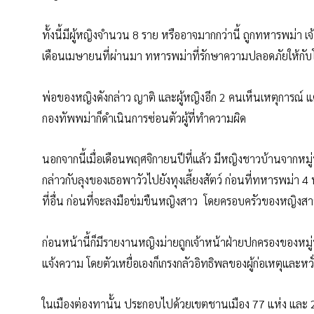
ทั้งนี้มีผู้หญิงจำนวน 8 ราย หรืออาจมากกว่านี้ ถูกทหารพม่า เ
เดือนเมษายนที่ผ่านมา ทหารพม่าที่รักษาความปลอดภัยให้กับโรง
พ่อของหญิงดังกล่าว ญาติ และผู้หญิงอีก 2 คนเห็นเหตุการณ์ แต่เ
กองทัพพม่าก็ดำเนินการซ่อนตัวผู้ที่ทำความผิด
นอกจากนี้เมื่อเดือนพฤศจิกายนปีที่แล้ว มีหญิงชาวบ้านจากหมู
กล่าวกับลุงของเธอพาวัวไปยังทุงเลี้ยงสัตว์ ก่อนที่ทหารพม่
ที่อื่น ก่อนที่จะลงมือข่มขืนหญิงสาว โดยครอบครัวของหญิงสา
ก่อนหน้านี้ก็มีรายงานหญิงม่ายถูกเจ้าหน้าฝ่ายปกครองของหมู่บ้าน
แจ้งความ โดยตัวเหยื่อเองก็เกรงกลัวอิทธิพลของผู้ก่อเหตุและหวั
ในเมืองต่องทานั้น ประกอบไปด้วยเขตชานเมือง 77 แห่ง และ 