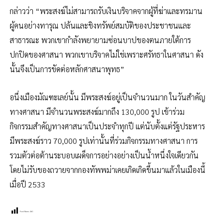
กล่าวว่า “พระสงฆ์ไม่สามารถรับเงินบริจาคจากผู้ที่ฆ่าและทรมาน
ผู้คนอย่างทารุณ ปล้นและชิงทรัพย์สมบัติของประชาชนและ
สาธารณะ พวกเขากำลังพยายามซ่อนบาปของตนภายใต้การ
ปกปิดของศาสนา พวกเขาบริจาคไม่ใช่เพราะศรัทธาในศาสนา ดัง
นั้นจึงเป็นการขัดต่อหลักศาสนาพุทธ”
อนึ่งเมืองมัณฑะเลย์นั้น มีพระสงฆ์อยู่เป็นจำนวนมาก ในวันสำคัญ
ทางศาสนา มีจำนวนพระสงฆ์มากถึง 130,000 รูป เข้าร่วม
กิจกรรมสำคัญทางศาสนาเป็นประจำทุกปี แต่นับตั้งแต่รัฐประหาร
มีพระสงฆ์ราว 70,000 รูปเท่านั้นที่ร่วมกิจกรรมทางศาสนา การ
รวมตัวต่อต้านระบอบเผด็จการอย่างอย่างเป็นน้ำหนึ่งใจเดียวกัน
โดยไม่รับของถวายจากกองทัพพม่าเคยเกิดเกิดขึ้นมาแล้วในเมืองนี้
เมื่อปี 2533
Post Views:
261