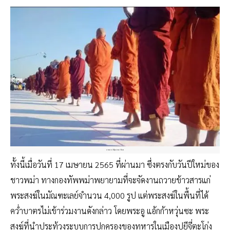
ภาพจาก Myanmar Now
ทั้งนี้เมื่อวันที่ 17 เมษายน 2565 ที่ผ่านมา ซึ่งตรงกับวันปีใหม่ของ
ชาวพม่า ทางกองทัพพม่าพยายามที่จะจัดงานถวายข้าวสารแก่
พระสงฆ์ในมัณฑะเลย์จำนวน 4,000 รูป แต่พระสงฆ์ในพื้นที่ได้
คว่ำบาตรไม่เข้าร่วมงานดังกล่าว โดยพระอู แอ้กก้าหวุ่นซะ พระ
สงฆ์ที่นำประท้วงระบบการปกครองของทหารในเมืองปยีจี่ตะโก่ง