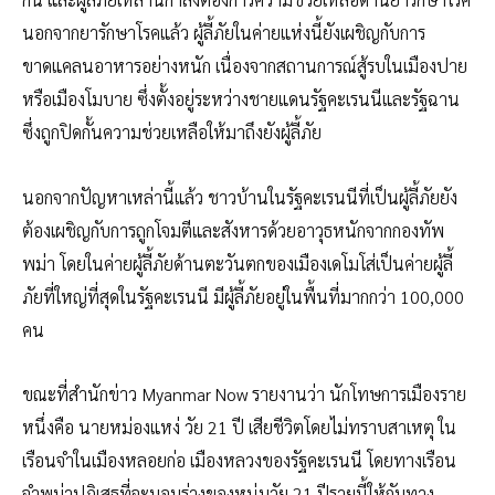
นอกจากยารักษาโรคแล้ว ผู้ลี้ภัยในค่ายแห่งนี้ยังเผชิญกับการ
ขาดแคลนอาหารอย่างหนัก เนื่องจากสถานการณ์สู้รบในเมืองปาย
หรือเมืองโมบาย ซึ่งตั้งอยู่ระหว่างชายแดนรัฐคะเรนนีและรัฐฉาน
ซึ่งถูกปิดกั้นความช่วยเหลือให้มาถึงยังผู้ลี้ภัย
นอกจากปัญหาเหล่านี้แล้ว ชาวบ้านในรัฐคะเรนนีที่เป็นผู้ลี้ภัยยัง
ต้องเผชิญกับการถูกโจมตีและสังหารด้วยอาวุธหนักจากกองทัพ
พม่า โดยในค่ายผู้ลี้ภัยด้านตะวันตกของเมืองเดโมโส่เป็นค่ายผู้ลี้
ภัยที่ใหญ่ที่สุดในรัฐคะเรนนี มีผู้ลี้ภัยอยู่ในพื้นที่มากกว่า 100,000
คน
ขณะที่สำนักข่าว Myanmar Now รายงานว่า นักโทษการเมืองราย
หนึ่งคือ นายหม่องแหง่ วัย 21 ปี เสียชีวิตโดยไม่ทราบสาเหตุ ใน
เรือนจำในเมืองหลอยก่อ เมืองหลวงของรัฐคะเรนนี โดยทางเรือน
จำพม่าปฏิเสธที่จะมอบร่างของหนุ่มวัย 21 ปีรายนี้ให้กับทาง