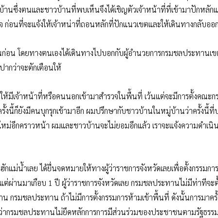
หญ่บ้านซึ่งตนและชาวบ้านที่พบเห็นจึงได้เชิญตัวเจ้าหน้าที่ที่เข้ามาปักหลั
ใจ ก่อนที่จะแจ้งให้เจ้าหน่าที่ถอนหลักที่ปักแนวเขตและให้เดินทางกลับออ
เดือนก่อน โดยทางตนเองได้เดินทางไปบอกกับผู้อำนวยการกรมชลประทานเขต
บปากว่าจะตักเตือนให้
มีเจ้าหน้าที่หรือคนนอกเข้ามาสำรวจในพื้นที่ เว้นแต่จะมีการตั้งคณะ
้งนี้ก็ยังมีคนบุกรุกเข้ามาอีก ผมปรึกษากับชาวบ้านในหมู่บ้านว่าครั้งนี้ที
้ามาใหม่อีกคราวหน้า ผมและชาวบ้านจะไม่ยอมอีกแล้ว เราจะแจ้งความดำเนิ
่มฮักแม่น้ำเลย ได้ยื่นจดหมายให้ทางผู้ว่าราชการจังหวัดเลยเพื่อตั้งกรรมก
แต่ผ่านมาเกือบ 1 ปี ผู้ว่าราชการจังหวัดเลย กรมชลประทานไม่มีท่าทีจะตั
น กรมชลประทาน ถ้าไม่มีการตั้งกรรมการห้ามเข้าพื้นที่ ดังนั้นการมาครั้งน
ือว่ากรมชลประทานไม่ยึดหลักการการมีส่วนร่วมของประชาชนตามรัฐธรร