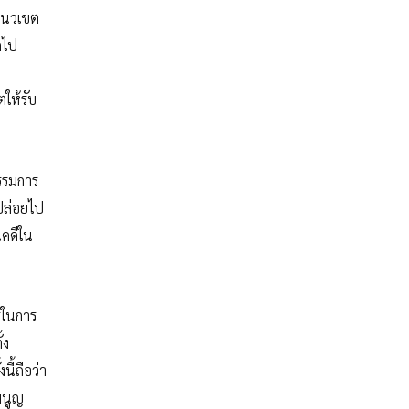
กแนวเขต
กไป
ให้รับ
กรรมการ
่ปล่อยไป
นคดีใน
ารในการ
้ง
ี้ถือว่า
มนูญ