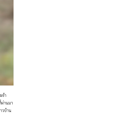
เจ้า
ี่ผ่านมา
ชาวบ้าน