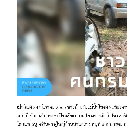
เมื่อวันที่ 24 ธันวาคม 2565 ชาวบ้านริมแม่น้ำโขงที่ อ.เชียงค
หน้าที่เข้ามาสำรวจและปักหลักแนวท่อโครงการผันน้ำโขงเลยชี
โดยนายธนู ศรีวินดา ผู้ใหญ่บ้านบ้านกลาง หมู่ที่ 8 ต.ปากตม อ