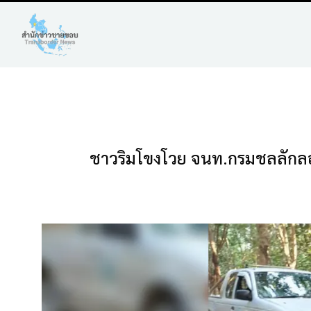
ชาวริมโขงโวย จนท.กรมชลลักลอบ