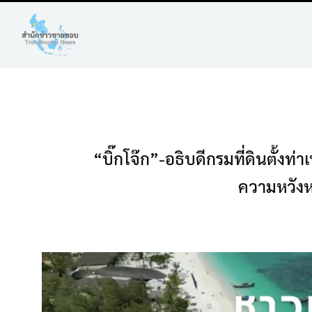
“บิ๊กโจ๊ก”-อธิบดีกรมที่ดินตั้ง
ความหวังหล