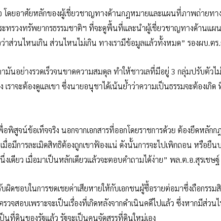
ต่อ โดยอาศัยหลักของผู้เชี่ยวชาญทางด้านกฎหมายและแผนที่ภาพถ่ายท
ะทรวงทรัพยากรธรรมชาติฯ ที่จะดูพื้นที่และนำผู้เชี่ยวชาญทางด้านแผน
ว่าส่วนไหนเกิน ส่วนไหนไม่เกิน ทางเรามีข้อมูลแล้วทั้งหมด” รองผบ.ตร.
ดามันอย่างรวดเร็วจนขาดความสมดุล ทำให้ชาวเลที่มีอยู่ 3 กลุ่มปรับตัวไม
 เราจะต้องดูแลเขา ซึ่งนายอนุชาได้เน้นย้ำว่าความเป็นธรรมจะต้องเกิด ที
บเพื่อพิสูจน์ข้อเท็จจริง นอกจากเอกสารที่ออกโดยราชการด้วย ต้องยึดหลั
 เมื่อมีการละเมิดสิทธิต้องถูกเขาฟ้องแน่ ดังนั้นการจะไปเพิกถอน หรือยื
่งเดียว เมื่อมาเป็นหลักเดียวแล้วจะตอบคำถามได้ง่าย” พล.ต.อ.สุรเชษฐ์
องรับผิดชอบในการชดเชยค่าเสียหายให้กับเอกชนผู้ซื้อรายต่อมาซึ่งถือกรรมสิ
วจสอบเพราะจะเป็นเรื่องที่เกิดหลังจากดำเนินคดีไปแล้ว ซึ่งหากมีส่วน
นที่ดินของรัฐแล้ว รัฐจะเป็นคนจัดสรรที่ดินใหม่เอง