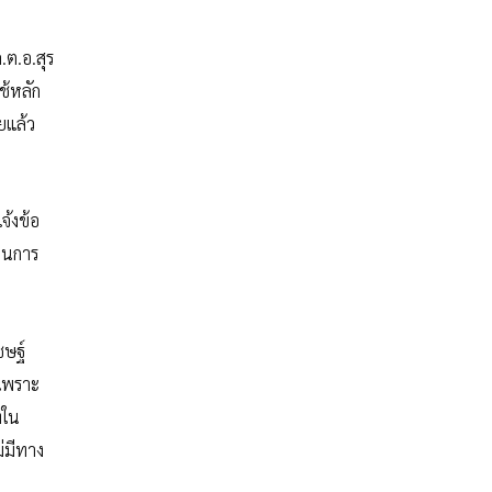
.ต.อ.สุร
ช้หลัก
ยแล้ว
จ้งข้อ
นินการ
ชษฐ์
 เพราะ
่ใน
่มีทาง