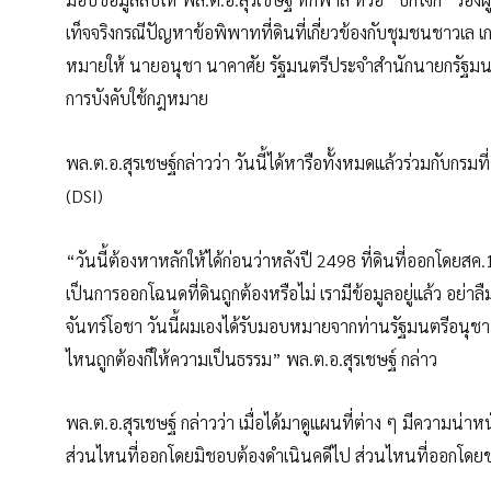
เท็จจริงกรณีปัญหาข้อพิพาทที่ดินที่เกี่ยวข้องกับชุมชนชาวเล เก
หมายให้ นายอนุชา นาคาศัย รัฐมนตรีประจำสำนักนายกรัฐมนต
การบังคับใช้กฎหมาย
พล.ต.อ.สุรเชษฐ์กล่าวว่า วันนี้ได้หารือทั้งหมดแล้วร่วมกับ
(DSI)
“วันนี้ต้องหาหลักให้ได้ก่อนว่าหลังปี 2498 ที่ดินที่ออกโดยสค
เป็นการออกโฉนดที่ดินถูกต้องหรือไม่ เรามีข้อมูลอยู่แล้ว อย่าล
จันทร์โอชา วันนี้ผมเองได้รับมอบหมายจากท่านรัฐมนตรีอนุช
ไหนถูกต้องก็ให้ความเป็นธรรม” พล.ต.อ.สุรเชษฐ์ กล่าว
พล.ต.อ.สุรเชษฐ์ กล่าวว่า เมื่อได้มาดูแผนที่ต่าง ๆ มีความน
ส่วนไหนที่ออกโดยมิชอบต้องดำเนินคดีไป ส่วนไหนที่ออกโดยชอ