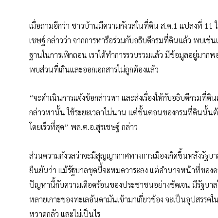
เมื่อถามอีกว่า ชาวบ้านมีความกังวลในที่ดิน ส.ค.1 แปลงที่ 11 
เชษฐ์ กล่าวว่า จากการหารือร่วมกับอธิบดีกรมที่ดินแล้ว พบเช่นเ
ฐานในการเพิกถอน เราได้ทำการรวบรวมแล้ว มีข้อมูลอยู่มากพอส
พบส่วนที่เกินและออกเอกสารไม่ถูกต้องแล้ว
“จะดำเนินการแจ้งข้อกล่าวหา และส่งเรื่องให้กับอธิบดีกรมที่ดิ
กล่าวหานั้น ใช้ระยะเวลาไม่นาน แต่ขั้นตอนของกรมที่ดินนั้นต้องไ
โดยเร็วที่สุด” พล.ต.อ.สุรเชษฐ์ กล่าว
ส่วนความกังวลว่าจะมีสุญญากาศทางการเมืองเกิดขึ้นหลังรัฐ
ยืนยันว่า แม้รัฐบาลชุดนี้จะหมดวาระลง แต่อำนาจหน้าที่ของค
ปัญหานี้กับความเดือดร้อนของประชาชนอย่างชัดเจน มีรัฐบาลใหม่ม
หลายเกาะของทะเลอันดามันเข้ามาเกี่ยวข้อง จะเป็นอุปสรรคในก
หวาดกลัว และไม่เป็นไร