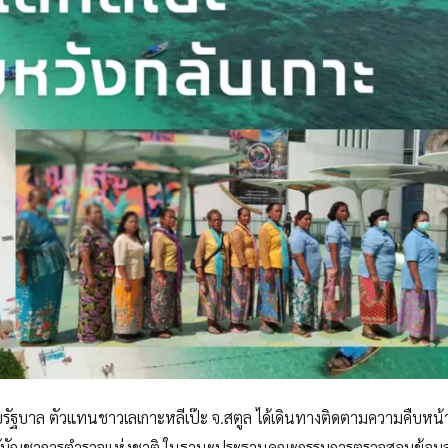
ำเนียบรัฐบาล ตัวแทนชาวเลเกาะหลีเป๊ะ จ.สตูล ได้เดินทางติดตามความคืบหน
 รองผู้บัญชาการตำรวจแห่งชาติ ในฐานะประธานคณะกรรมการตรวจสอบข้อมู