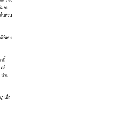
ได้มอบ
บในส่วน
ดีพิเศษ
กนี้
ุทธ์
 ส่วน
ฏ เมื่อ