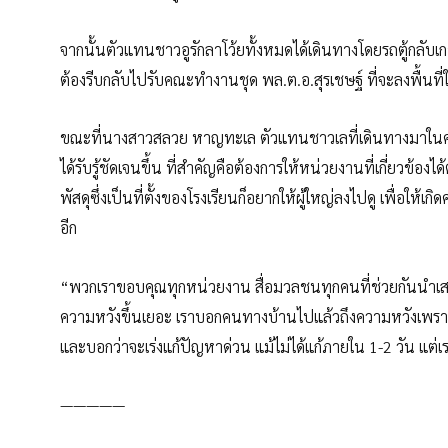
จากนั้นตัวแทนชาวอูรักลาโว้ยทั้งหมดได้เดินทางโดยรถตู้กลับเ
ต้องรีบกลับไปรับคณะทำงานชุด พล.ต.อ.สุรเชษฐ์ ที่จะลงพื้นที
ขณะที่นางสาวสลวย หาญทะเล ตัวแทนชาวเลที่เดินทางมาในครั้งนี้ก
ได้รับรู้ชัดเจนขึ้น ที่สำคัญคือต้องการให้หน่วยงานที่เกี่ยวข้
พัสดุซึ่งเป็นที่ตั้งของโรงเรียนก็อยากให้ผู้ใหญ่ลงไปดู เพื่อให
อีก
“พวกเราขอบคุณทุกหน่วยงาน สื่อมวลชนทุกคนที่ช่วยกันนำเสนอข้อเท็
ความหวังขึ้นเยอะ เราบอกคนทางบ้านไปแล้วถึงความหวังเพราะม
และบอกว่าจะเร่งแก้ปัญหาด่วน แม้ไม่ได้แก้ภายใน 1-2 วัน แต่เร
—————