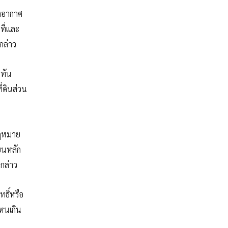
างอากาศ
ที่และ
กล่าว
่ทัน
่ดินส่วน
กกฎหมาย
นบนหลัก
 กล่าว
ทธิ์หรือ
ไหนเกิน