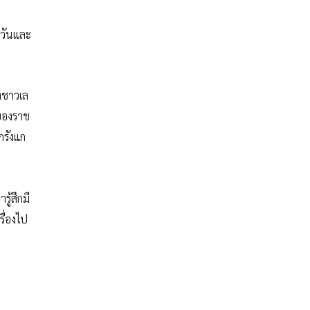
 วันและ
องชาวเล
นของราช
กรังแก
ู้สึกมี
ื่องไป