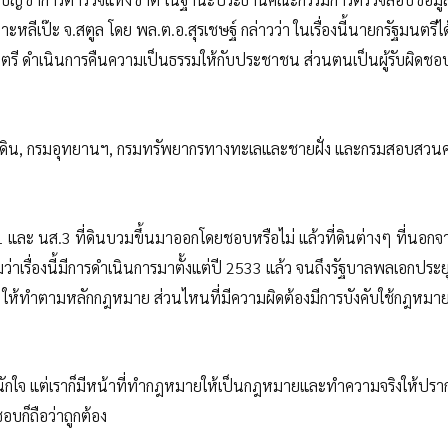
าะหลีเป๊ะ จ.สตูล โดย พล.ต.อ.สุรเชษฐ์ กล่าวว่า ในเรื่องนี้นายกรัฐมนตรี
รี ดำเนินการคืนความเป็นธรรมให้กับประชาชน ส่วนตนเป็นผู้รับผิดชอ
กรมที่ดิน, กรมอุทยานฯ, กรมทรัพยากรทางทะเลและชายฝั่ง และกรมสอบสวนค
.1 และ นส.3 ที่ดินบวมขึ้นมาออกโดยชอบหรือไม่ แล้วที่ดินต่างๆ ที่นอกจา
ืมว่าเรื่องนี้มีการดำเนินการมาตั้งแต่ปี 2533 แล้ว จนถึงรัฐบาลพลเอกประย
า ให้ทำตามหลักกฎหมาย ส่วนไหนที่มีความผิดต้องมีการบังคับใช้กฎหมาย
่าหนักใจ แต่เราก็มีหน้าที่ทำกฎหมายให้เป็นกฎหมายและทำความจริงให้ปราก
บก็ถือว่าถูกต้อง