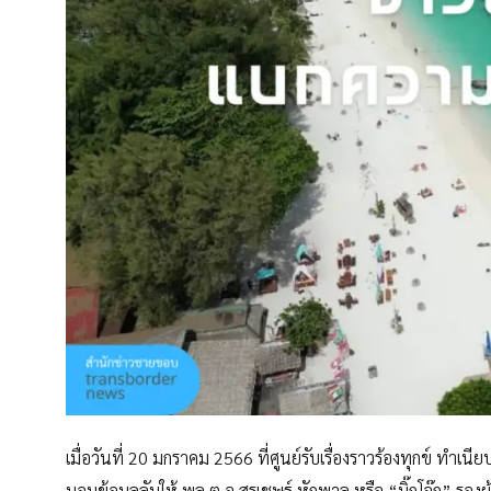
เมื่อวันที่ 20 มกราคม 2566 ที่ศูนย์รับเรื่องราวร้องทุกข์ ท
มอบข้อมูลลับให้ พล.ต.อ.สุรเชษฐ์ หักพาล หรือ “บิ๊กโจ๊ก”