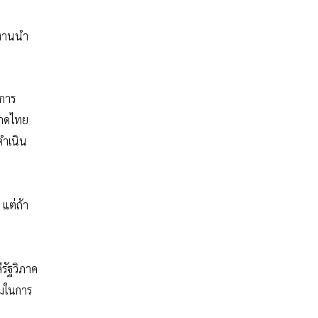
ำงานนำ
 การ
หาดไทย
ดำเนิน
แต่ถ้า
ีรัฐวิภาค
รมในการ