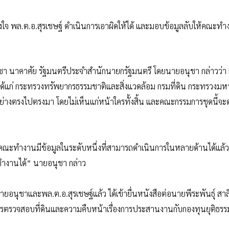
งใจ พล.ต.อ.สุรเชษฐ์ ดำเนินการเอาผิดให้ได้ และมอบข้อมูลลับให้คณะท
นุชา นาคาศัย รัฐมนตรีประจำสำนักนายกรัฐมนตรี โดยนายอนุชา กล่าวว่า
อง ได้แก่ กระทรวงทรัพยากรธรรมชาติและสิ่งแวดล้อม กรมที่ดิน กระทรวงม
อย่างตรงไปตรงมา โดยไม่เห็นแก่หน้าใครทั้งสิ้น และคณะกรรมการชุดนี้จะ
้คณะทำงานมีข้อมูลในระดับหนึ่งที่สามารถดำเนินการในหลายด้านได้แล้ว 
ทำงานได้” นายอนุชา กล่าว
บนายอนุชาและพล.ต.อ.สุรเชษฐ์แล้ว ได้เข้ายื่นหนังสือต่อนายพีระพันธุ์ สาล
การตรวจสอบที่ดินและความคืบหน้าเรื่องการประสานงานกับกองทุนยุติธร