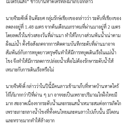
ไม่ได้รับแสง” ชาวบ้านหาดไคร้ที่ลงมาเก็บไกกล่าว
นายจีระศักดิ์ อินต๊ะยศ กลุ่มรักษ์เชียงของกล่าวว่า ระดับที่เชียงของ
ลดลงอยู่ที่ 1.48 เมตร จากต้นเดือนมกราคมที่ผ่านมาอยู่ที่ 2 เมตร
โดยลดเร็วในช่วงสองวันที่ผ่านมา ทำให้ไกบางส่วนพ้นน้ำเน่าตาม
ฝั่งแม่น้ำ ตั้งข้อสังเกตจากการติดตามบันทึกระดับที่ผ่านมาอาจ
สัมพันธ์กับการหยุดยาวตรุษจีนทำให้มีการหยุดเดินเรือในแม่น้ำ
โขง จึงทำให้มีการลดการปล่อยน้ำเพื่อไม่ต้องรักษาระดับน้ำให้
เหมาะกับการเดินเรือหรือไม่
นายจีรศักดิ์ กล่าวว่าในปีนี้มีคนลาวเข้ามาเก็บที่หาดบ้านหาดไคร้
โจ้โก้มากกว่าปีที่ผ่าน ๆ มา อาจจะเป็นเพราะปริมาณไกฝั่งไทยมี
มาก สะอาดเนื่องจากระดับน้ำและกระแสน้ำเหมาะสมต่อการเกิดไก
เพราะเกาะกลางน้ำโขงที่ทั้งคนไทยและคนลาวไปเก็บนั้น มีโคลน
และทรายมากทำให้ล้างยาก