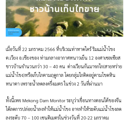
เมื่อวันที่ 22 มกราคม 2566 ที่บริเวณท่าหาดไคร้ ริมแม่น้ำโขง
ต.เวียง อ.เชียงของ ท่ามกลางอากาศหนาวเย็น 12 องศาเซลเซียส
ชาวบ้านจำนวนกว่า 30 – 40 คน ต่างเวียนกันมาจกไก(สายหร่าย
แม่น้ำโขง)หรือเก็บไกตามฤดูกาล โดยกลุ่มไกติดอยู่ตามโขดหิน
หนาตา เพราะน้ำลดลงครึ่งเมตร ในช่วง 2 วันที่ผ่านมา
ทั้งนี้เพจ Mekong Dam Monitor ระบุว่าเขื่อนทางตอนใต้ของจีน
ได้ลดการปล่อยน้ำลงทำให้แม่น้ำโขง อาจทำให้ระดับแม่น้ำโขงลด
ลงระดับ 70 – 100 เซนติเมตรในช่วงวันที่ 20-22 มกราคม