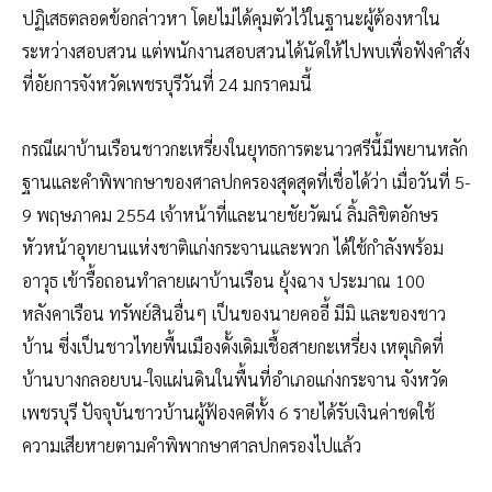
ปฏิเสธตลอดข้อกล่าวหา โดยไม่ได้คุมตัวไว้ในฐานะผู้ต้องหาใน
ระหว่างสอบสวน แต่พนักงานสอบสวนได้นัดให้ไปพบเพื่อฟังคำสั่ง
ที่อัยการจังหวัดเพชรบุรีวันที่ 24 มกราคมนี้
กรณีเผาบ้านเรือนชาวกะเหรี่ยงในยุทธการตะนาวศรีนี้มีพยานหลัก
ฐานและคำพิพากษาของศาลปกครองสุดสุดที่เชื่อได้ว่า เมื่อวันที่ 5-
9 พฤษภาคม 2554 เจ้าหน้าที่และนายชัยวัฒน์ ลิ้มลิขิตอักษร
หัวหน้าอุทยานแห่งชาติแก่งกระจานและพวก ได้ใช้กำลังพร้อม
อาวุธ เข้ารื้อถอนทำลายเผาบ้านเรือน ยุ้งฉาง ประมาณ 100
หลังคาเรือน ทรัพย์สินอื่นๆ เป็นของนายคออี้ มีมิ และของชาว
บ้าน ซี่งเป็นชาวไทยพื้นเมืองดั้งเดิมเชื้อสายกะเหรี่ยง เหตุเกิดที่
บ้านบางกลอยบน-ใจแผ่นดินในพื้นที่อำเภอแก่งกระจาน จังหวัด
เพชรบุรี ปัจจุบันชาวบ้านผู้ฟ้องคดีทั้ง 6 รายได้รับเงินค่าชดใช้
ความเสียหายตามคำพิพากษาศาลปกครองไปแล้ว