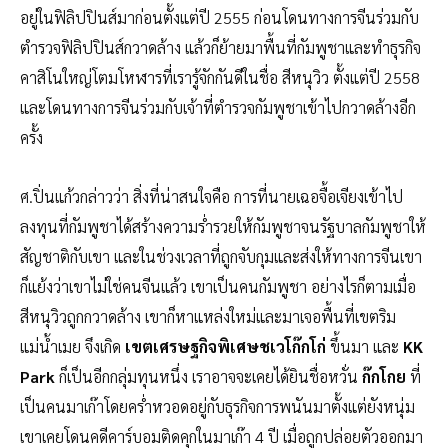
อยู่ในฟิลิปปินส์มาก่อนตั้งแต่ปี 2555 ก่อนโดนทางการจีนร่วมกับ
ตำรวจฟิลิปปินส์กวาดล้าง แล้วก็ย้ายมาพื้นที่กัมพูชาและทำธุรกิจ
คาสิโนใหญ่โตมโหฬารที่เรารู้จักกันดีในชื่อ สีหนุวิว ตั้งแต่ปี 2558
และโดนทางการจีนร่วมกับเจ้าที่ตำรวจกัมพูชาเข้าไปกวาดล้างอีก
ครั้ง
ศ.ปิ่นแก้วกล่าวว่า สิ่งที่น่าสนใจคือ การที่นายเฉอจื้อเจียงเข้าไป
ลงทุนที่กัมพูชาได้สร้างความร่ำรวยให้กัมพูชาจนรัฐบาลกัมพูชาให้
สัญชาติกับเขา และในช่วงเวลาที่ถูกจับกุมและส่งให้ทางการจีนเขา
ก็แย้งว่าเขาไม่ใช่คนจีนแล้ว เขาเป็นคนกัมพูชา อย่างไรก็ตามเมื่อ
สีหนุวิวถูกกวาดล้าง เขาก็หาแหล่งใหม่และมาเจอพื้นที่เขตริม
แม่น้ำเมย จึงเกิด
เขตเศรษฐกิจพิเศษชเวโก๊กโก่
ขึ้นมา และ
KK
Park
ก็เป็นอีกกลุ่มทุนหนึ่ง เราอาจจะเคยได้ยินชื่อหวั่น
ก๊กโกย
ที่
เป็นคนมาเก๊าโดยคร่ำหวอดอยู่กับธุรกิจการพนันมาตั้งแต่ยังหนุ่ม
เขาเคยโดนคดีคาร์บอมติดคุกในมาเก๊า 4 ปี เมื่อถูกปล่อยตัวออกมา