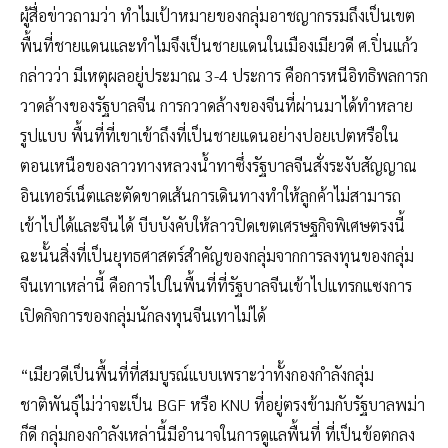
ผู้สื่อข่าวถามว่า ทำไมเป้าหมายของกลุ่มอาชญากรรมถึงเป็นเขต
พื้นที่ชายแดนและทำไมจึงเป็นชายแดนในเมืองเมียวดี ศ.ปิ่นแก้ว
กล่าวว่า มีเหตุผลอยู่ประมาณ 3-4 ประการ คือการหนีอิทธิพลการก
วาดล้างของรัฐบาลจีน การกวาดล้างของจีนที่ผ่านมาได้ทำหลาย
รูปแบบ พื้นที่ที่เขาเข้าถึงที่เป็นชายแดนอย่างปอยเปตหรือใน
ตอนเหนือของลาวทางหลวงน้ำทาซึ่งรัฐบาลจีนสั่งระงับสัญญาณ
อินเทอร์เน็ตและตัดขาดเส้นการเดินทางทำให้ลูกค้าไม่สามารถ
เข้าไปได้และจีนได้ บีบบังคับให้ลาวปิดเขตเศรษฐกิจพิเศษตรงนี้
ฉะนั้นสิ่งที่เป็นยุทธศาสตร์สำคัญของกลุ่มจากการลงทุนของกลุ่ม
จีนเทาเหล่านี้ คือการไปในพื้นที่ที่รัฐบาลจีนเข้าไปแทรกแซงการ
เปิดกิจการของกลุ่มนักลงทุนจีนเทาไม่ได้
“เมียวดีเป็นพื้นที่ที่สมบูรณ์แบบเพราะว่าทั้งกองกำลังกลุ่ม
ชาติพันธุ์ไม่ว่าจะเป็น BGF หรือ KNU ที่อยู่ตรงข้ามกับรัฐบาลพม่า
ก็ดี กลุ่มกองกำลังเหล่านี้มีอำนาจในการดูแลพื้นที่ ที่เป็นข้อตกลง