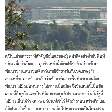
ศ.ปิ่นแก้วกล่าวว่า ที่สำคัญคือในแง่ของรัฐพม่าคิดอย่างไรกับพื้นที่
บริเวณนี้เ น่าสังเกตว่าทุนจีนเหล่านี้มักจะใช้ข้ออ้างเรื่องเข้ามา
พัฒนาชายแดน เช่นเดียวกับกรณีจ้าวเหว่ยกับเขตเศรษฐกิจ
สามเหลี่ยมทองคำ เขาอ้างว่าเข้ามาพัฒนาพื้นที่ชายแดนด้อย
พัฒนา ไม่มีถนนหนทาง ให้กลายเป็นเมือง ซึ่งข้อเสนอนี้เป็นข้อ
เสนอที่ดึงดูดใจ และเป็นที่ต้องการอยู่แล้วโดยเฉพาะอย่างยิ่งรัฐที่
ไม่มี จะเห็นได้ว่า KK Park กับชเวโก๊กโก่ ได้สร้างถนน สร้างตึก โดย
มีตึกใหม่เกิดขึ้นมากมาย ก่ายกองเต็มไปหมดเพราะเป็นโครงสร้าง