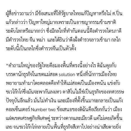
ผู้สื่อข่าวถามว่า มีข้อเสนอที่ให้รัฐบาลไทยแก้ปัญหาหรือไม่ ศ.ปิ่น
แก้วกล่าวว่า ปัญหาใหญ่มากเพราะเป็นอาชญากรรมข้ามชาติ
ระดับโลกหรือมากกว่า ซึ่งมีกลไกที่ทำกันตอนนี้คือตำรวจไตรภาคี
มีตำรวจไทย จีน พม่า และได้ยินว่าดึงฝั่งตำรวจลาวเข้ามา กลไก
ระดับนี้เป็นกลไกซึ่งตำรวจจีนเป็นตัวตั้ง
“คำถามใหญ่ของรัฐไทยคือมองพื้นที่ตรงนี้อย่างไร ดิฉันคุยกับ
บรรดานักธุรกิจในเขตแม่สอด solution หนึ่งที่นักการเมืองไทย
พยายามทำมาโดยตลอดคือทำให้แม่สอดเป็นเมืองพนัน แข่งกับ
ชเวโก๊กโก่ซึ่งมันจะพากันลงเหว คาสิโนไม่ใช่เป็นธุรกิจของทศวรรษ
ปัจจุบันอีกแล้ว มันไม่ทำเงิน และเมืองที่ตั้งขึ้นมาจะกลายเป็นแก๊ง
คอลเซ็นเตอร์ Number two ข้อเสนอของดิฉันคือเรียกกันว่า เมือง
แฝดเขตเศรษฐกิจพิเศษคู่ ระหว่างตากและเมียวดี แต่ไม่เคยเกิดขึ้น
เลย จนชเวโก๊กโก่กลายเป็นพื้นที่ธุรกิจสีเทาไปอย่างน่าเสียดายยิ่ง