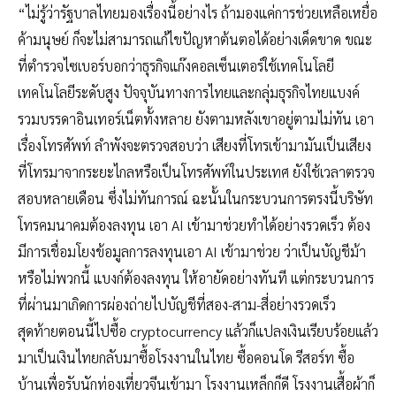
“ไม่รู้ว่ารัฐบาลไทยมองเรื่องนี้อย่างไร ถ้ามองแค่การช่วยเหลือเหยื่อ
ค้ามนุษย์ ก็จะไม่สามารถแก้ไขปัญหาต้นตอได้อย่างเด็ดขาด ขณะ
ที่ตำรวจไซเบอร์บอกว่าธุรกิจแก๊งคอลเซ็นเตอร์ใช้เทคโนโลยี
เทคโนโลยีระดับสูง ปัจจุบันทางการไทยและกลุ่มธุรกิจไทยแบงค์
รวมบรรดาอินเทอร์เน็ตทั้งหลาย ยังตามหลังเขาอยู่ตามไม่ทัน เอา
เรื่องโทรศัพท์ ลำพังจะตรวจสอบว่า เสียงที่โทรเข้ามามันเป็นเสียง
ที่โทรมาจากระยะไกลหรือเป็นโทรศัพท์ในประเทศ ยังใช้เวลาตรวจ
สอบหลายเดือน ซึ่งไม่ทันการณ์ ฉะนั้นในกระบวนการตรงนี้บริษัท
โทรคมนาคมต้องลงทุน เอา AI เข้ามาช่วยทำได้อย่างรวดเร็ว ต้อง
มีการเชื่อมโยงข้อมูลการลงทุนเอา AI เข้ามาช่วย ว่าเป็นบัญชีม้า
หรือไม่พวกนี้ แบงก์ต้องลงทุน ให้อายัดอย่างทันที แต่กระบวนการ
ที่ผ่านมาเกิดการผ่องถ่ายไปบัญชีที่สอง-สาม-สี่อย่างรวดเร็ว
สุดท้ายตอนนี้ไปซื้อ cryptocurrency แล้วก็แปลงเงินเรียบร้อยแล้ว
มาเป็นเงินไทยกลับมาซื้อโรงงานในไทย ซื้อคอนโด รีสอร์ท ซื้อ
บ้านเพื่อรับนักท่องเที่ยวจีนเข้ามา โรงงานเหล็กก็ดี โรงงานเสื้อผ้าก็