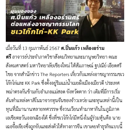
เมื่อวันที่ 13 กุมภาพันธ์ 2567
ศ.
ปิ่นแก้ว
เหลืองอร่าม
ศรี
อาจารย์
ประจำภาควิชาสังคมวิทยาและมานุษยวิทยา คณะ
สังคมศาสตร์ มหาวิทยาลัยเชียงใหม่ ให้สัมภาษณ์ ฐปณีย์ เอียดศรี
ไชย จากสำนักข่าว The Reporters เกี่ยวกับแหล่งอาชญากรรมชเว
โก๊กโก่และ KK Park ซึ่งตั้งอยู่ริมแม่น้ำเมยฝั่งเมืองเมียวดี ประเทศ
พม่าตรงกันข้ามกับอำเภอแม่สอด จังหวัดตาก ว่า
เดิมที่มีการเริ่ม
ต้นทำแหล่งคาสิโนมาจากทุนจีนของจ้าวเหว่ย
และทุนเหล่านี้เป็น
ทุนที่มีมานานหลายทศวรรษ ซึ่งวนเวียนทำมาหากินในภูมิภาค
เอเชียตะวันออกเฉียงใต้ ซึ่งที่ชเวโก๊กโก่มีหนึ่งในผู้ร่วมหุ้นคือ นาย
เฉอจื้อเจียงซึ่งถูกจับและส่งตัวให้ทางการจีน เขาเคยทำธุรกิจแบบนี้