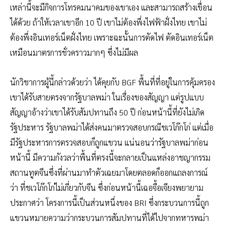
เหล่านี้จะมีกิจการโทรคมนาคมของเขาเอง และสามารถสร้างเขื่อน
ได้ด้วย ถ้าให้เวลาเขาอีก 10 ปี เขาไม่ต้องพึ่งไฟฟ้าฝั่งไทย เขาไม่
ต้องพึ่งอินเทอร์เน็ตฝั่งไทย เพราะฉะนั้นการตัดไฟ ตัดอินเทอร์เน็ต
เหมือนมาตรการชั่วคราวมากๆ ซึ่งไม่มีผล
นักวิชาการผู้นี้กล่าวด้วยว่า ได้คุยกับ BGF พื้นที่ที่อยู่ในการคุ้มครอง
เขาได้รับสายตรงจากรัฐบาลพม่า ในเรื่องของสัญญา แต่รูปแบบ
สัญญาอ้างว่าเขาได้รับสัมปทานถึง 50 ปี ก่อนหน้านี้ที่ยังไม่เกิด
รัฐประหาร รัฐบาลพม่าได้ส่งคนมาตรวจสอบกรณีชเวโก๊กโก่ แต่เมื่อ
มีรัฐประหารการตรวจสอบก็ถูกแขวน แน่นอนว่ารัฐบาลพม่าก่อน
หน้านี้ มีความกังวลว่าพื้นที่ตรงนี้จะกลายเป็นแหล่งอาชญากรรม
สถานทูตจีนซึ่งที่ผ่านมาทำตัวเฉยมาโดยตลอดก็ออกแถลงการณ์
ว่า ที่ชเวโก๊กโก่ไม่เกี่ยวกับจีน ซึ่งก่อนหน้านี้เฉอจื้อเจียงพยายาม
ประกาศว่า โครงการนี้เป็นส่วนหนึ่งของ BRI ซึ่งกระบวนการนี้ถูก
แขวนหมายความว่ากระบวนการสัมปทานที่ได้ไปจากทหารพม่า