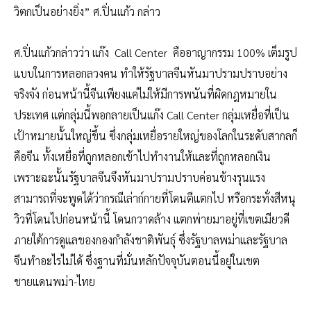
วิตกเป็นอย่างยิ่ง” ศ.ปิ่นแก้ว กล่าว
ศ.ปิ่นแก้วกล่าวว่า แก๊ง Call Center คืออาญากรรม 100% เต็มรูป
แบบในการหลอกลวงคน ทำให้รัฐบาลจีนหันมาปรามปราบอย่าง
จริงจัง ก่อนหน้านี้จีนเพียงแค่ไม่ให้มีการพนันที่ผิดกฎหมายใน
ประเทศ แต่กลุ่มนี้พอกลายเป็นแก๊ง Call Center กลุ่มเหยื่อที่เป็น
เป้าหมายนั้นใหญ่ขึ้น ซึ่งกลุ่มเหยื่อรายใหญ่ของโลกในระดับสากลก็
คือจีน ทั้งเหยื่อที่ถูกหลอกเข้าไปทำงานให้และที่ถูกหลอกเงิน
เพราะฉะนั้นรัฐบาลจีนจึงหันมาปรามปราบค่อนข้างรุนแรง
สามารถที่จะพูดได้ว่ากรณีเล่าก์กายที่โดนตีแตกไป หรือกระทั่งสีหนุ
วิวที่โดนไปก่อนหน้านี้ โดนกวาดล้าง แตกพ่ายมาอยู่ที่เขตเมียวดี
ภายใต้การดูแลของกองกำลังชาติพันธุ์ ซึ่งรัฐบาลพม่าและรัฐบาล
จีนทำอะไรไม่ได้ ซึ่งฐานที่มั่นหลักปัจจุบันตอนนี้อยู่ในเขต
ชายแดนพม่า-ไทย