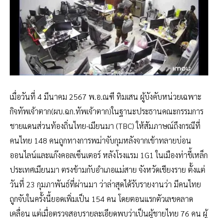
เมื่อวันที่ 4 มีนาคม 2567 พ.อ.ณฑี ทิมเสน ผู้บังคับหน่วยเฉพาะ
กิจทัพเจ้าตาก(ผบ.ฉก.ทัพเจ้าตาก)ในฐานะประธานคณะกรรมการ
ชายแดนส่วนท้องถิ่นไทย-เมียนมา (TBC) ให้สัมภาษณ์ถึงกรณีที่
คนไทย 148 คนถูกทางการพม่าจับกุมหลังจากเข้าทลายบ่อน
ออนไลน์และแก๊งคอลเซ็นเตอร์ หลังโรงแรม 1G1 ในเมืองท่าขี้เหล็ก
ประเทศเมียนมา ตรงข้ามกับอำเภอแม่สาย จังหวัดเชียงราย ตั้งแต่
วันที่ 23 กุมภาพันธ์ที่ผ่านมา ว่าล่าสุดได้รับรายงานว่า มีคนไทย
ถูกจับในครั้งนี้ยอดเพิ่มเป็น 154 คน โดยตอนแรกตัวเลขคลาด
เคลื่อน แต่เมื่อตรวจสอบรายละเอียดพบว่าเป็นผู้ชายไทย 76 คน ผู้