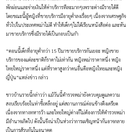
พักผ่อนและจ่ายเงินให้ค่าบริการทีละมากๆเพราะต่างมีรายได้ดี
โดยขณะนี้ผู้หญิงที่ขายบริการมีอายุต่ำลงเรื่อยๆ เนื่องจากเศรษฐกิจ
ทั่วไปในประเทศพม่าไม่ดี ทำให้เด็กๆไม่ได้เรียนหนังสือต่อ และหัน
มาขายบริการซึ่งมีรายได้เป็นกอบเป็นกำ
“ตอนนี้เด็กที่อายุต่ำกว่า 15 ปีมาขายบริการกันเยอะ หญิงขาย
บริการของแต่ละชาติก็ราคาไม่เท่ากัน หญิงพม่าราคาหนึ่ง หญิง
ไทยใหญ่ราคาหนึ่ง แต่ที่ราคาสูงกว่าคนอื่นคือหญิงไทยและหญิง
ญี่ปุ่น”แหล่งข่าว กล่าว
ชาวบ้านรายนี้กล่าวว่า แม้วันนี้ตำรวจพม่ายังควบคุมดูแลความ
สงบเรียบร้อยในท่าขี้เหล็กอยู่ แต่สถานการณ์ค่อนข้างตึงเครียด
เนื่องจากทางทหารว้า และไทยใหญ่ต่างก็ไม่ต้องการให้ตำรวจพม่า
มีอำนาจเกิดไป ดังนั้นจึงน่าเป็นห่วงว่าการเผชิญหน้ากันอาจกลาย
เป็นการสู้รบกันในอนาคต