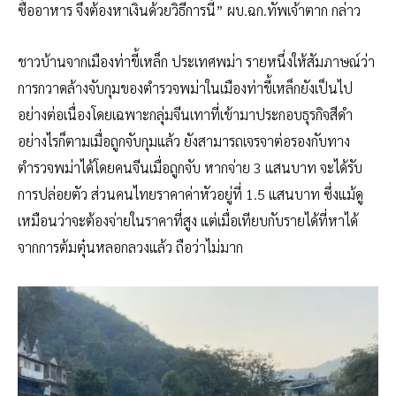
ซื้ออาหาร จึงต้องหาเงินด้วยวิธีการนี้” ผบ.ฉก.ทัพเจ้าตาก กล่าว
ชาวบ้านจากเมืองท่าขี้เหล็ก ประเทศพม่า รายหนึ่งให้สัมภาษณ์ว่า
การกวาดล้างจับกุมของตำรวจพม่าในเมืองท่าขี้เหล็กยังเป็นไป
อย่างต่อเนื่องโดยเฉพาะกลุ่มจีนเทาที่เข้ามาประกอบธุรกิจสีดำ
อย่างไรก็ตามเมื่อถูกจับกุมแล้ว ยังสามารถเจรจาต่อรองกับทาง
ตำรวจพม่าได้โดยคนจีนเมื่อถูกจับ หากจ่าย 3 แสนบาท จะได้รับ
การปล่อยตัว ส่วนคนไทยราคาค่าหัวอยู่ที่ 1.5 แสนบาท ซึ่งแม้ดู
เหมือนว่าจะต้องจ่ายในราคาที่สูง แต่เมื่อเทียบกับรายได้ที่หาได้
จากการต้มตุ๋นหลอกลวงแล้ว ถือว่าไม่มาก