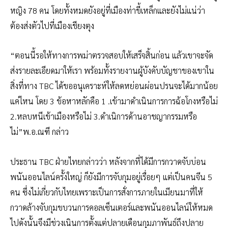
หญิง 78 คน โดยทั้งหมดยังอยู่ที่เมืองท่าขี้เหล็กและยังไม่แน่ว่า
ต้องส่งตัวไปที่เมืองเชียงตุง
“ตอนนี้รอให้ทางการพม่าตรวจสอบให้เสร็จสิ้นก่อน แล้วเขาจะจัด
ส่งรายละเอียดมาให้เรา พร้อมทั้งรายงานผู้บังคับบัญชาของเขาใน
สิ่งที่ทาง TBC ได้ขออนุเคราะห์ให้ลดหย่อนผ่อนปรนจะได้มากน้อย
แค่ไหน โดย 3 ข้อหาหลักคือ 1 .เข้ามาดำเนินการการฉ้อโกงหรือไม่
2.หลบหนีเข้าเมืองหรือไม่ 3.ดำเนิการด้านอาชญากรรมหรือ
ไม่”พ.อ.ณฑี กล่าว
ประธาน TBC ฝ่ายไทยกล่าวว่า หลังจากที่ได้มีการกวาดจับบ่อน
พนันออนไลน์ครั้งใหญ่ ก็ยังมีการจับกุมอยู่เรื่อยๆ แต่เป็นคนจีน 5
คน ซึ่งไม่เกี่ยวกับไทยเพราะเป็นการสั่งการภายในเมียนมาที่ให้
กวาดล้างจับกุมขบวนการคอลเซ็นเตอร์และพนันออนไลน์ให้หมด
ไปดังนั้นจึงมีช่วงเนินการตั้งแต่ปลายเดือนกุมภาพันธ์ถึงปลาย