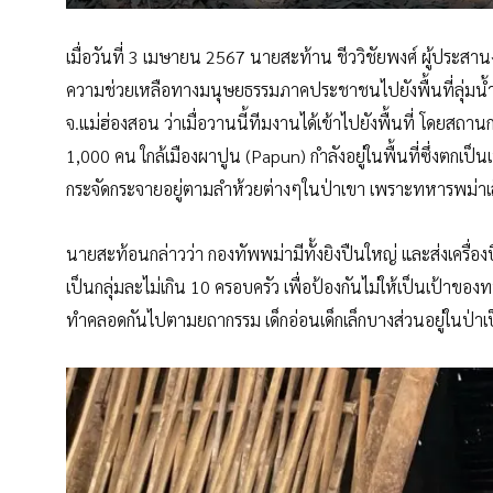
เมื่อวันที่ 3 เมษายน 2567 นายสะท้าน ชีววิชัยพงศ์ ผู้ประส
ความช่วยเหลือทางมนุษยธรรมภาคประชาชนไปยังพื้นที่ลุ่มน้ำ
จ.แม่ฮ่องสอน ว่าเมื่อวานนี้ทีมงานได้เข้าไปยังพื้นที่ โดยสถ
1,000 คน ใกล้เมืองผาปูน (Papun) กำลังอยู่ในพื้นที่ซึ่งต
กระจัดกระจายอยู่ตามลำห้วยต่างๆในป่าเขา เพราะทหารพม่าเล
นายสะท้อนกล่าวว่า กองทัพพม่ามีทั้งยิงปืนใหญ่ และส่งเครื่องบิน
เป็นกลุ่มละไม่เกิน 10 ครอบครัว เพื่อป้องกันไม่ให้เป็นเป้าขอ
ทำคลอดกันไปตามยถากรรม เด็กอ่อนเด็กเล็กบางส่วนอยู่ในป่าเป