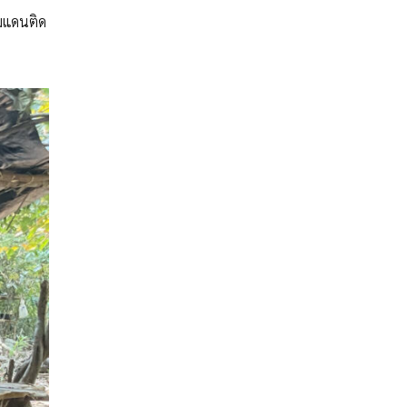
รมแดนติด