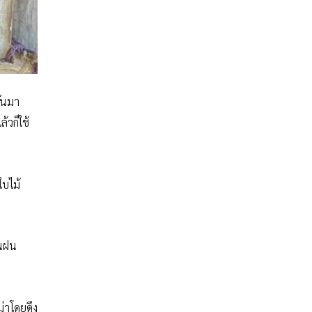
กันมา
้วก็ใช้
ใบไม้
ันฝน
่าโดยดึง