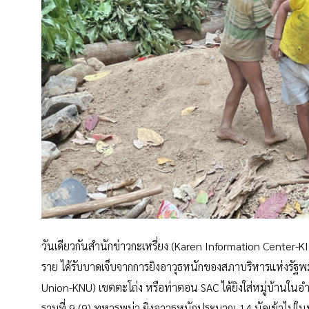
วันเดียวกันสำนักข่าวกะเหรี่ยง (Karen Information Center-KI
ราย ได้รับบาดเจ็บจากการยิงอาวุธหนักของสภาบริหารแห่งรัฐ
Union-KNU) เขตตะโถ่ง หรือท่าตอน SAC ได้ยิงใส่หมู่บ้านในอ
ราบที่ 9 (9) ทหารพม่า ยิงอาวุธหนักประมาณ 14 นัดเข้าไปในหม