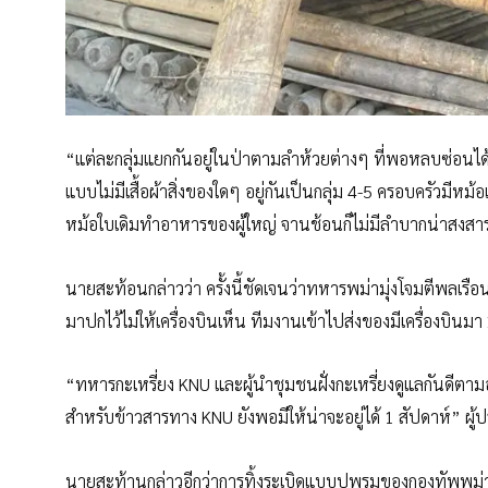
“แต่ละกลุ่มแยกกันอยู่ในป่าตามลำห้วยต่างๆ ที่พอหลบซ่อนได้ 
แบบไม่มีเสื้อผ้าสิ่งของใดๆ อยู่กันเป็นกลุ่ม 4-5 ครอบครัวมีหม้อ
หม้อใบเดิมทำอาหารของผู้ใหญ่ จานช้อนก็ไม่มีลำบากน่าสงสา
นายสะท้อนกล่าวว่า ครั้งนี้ชัดเจนว่าทหารพม่ามุ่งโจมตีพลเรือ
มาปกไว้ไม่ให้เครื่องบินเห็น ทีมงานเข้าไปส่งของมีเครื่องบินมา 
“ทหารกะเหรี่ยง KNU และผู้นำชุมชนฝั่งกะเหรี่ยงดูแลกันดีตาม
สำหรับข้าวสารทาง KNU ยังพอมีให้น่าจะอยู่ได้ 1 สัปดาห์” ผ
นายสะท้านกล่าวอีกว่าการทิ้งระเบิดแบบปูพรมของกองทัพพม่า