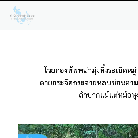
โวยกองทัพพม่ามุ่งทิ้งระเบิดห
ตายกระจัดกระจายหลบซ่อนตามป่า
ลำบากแม้แต่หม้อหุง