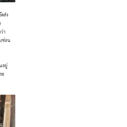
ัดส่ง
ย
ว่า
ลบซ่อน
นอยู่
และ