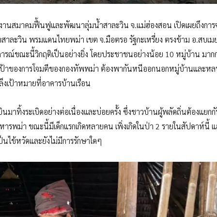
านงานสมาคมฟื้นฟูและพัฒนาลุ่มน้ำสาละวิน จ.แม่ฮ่องสอน เปิดเผยถึงการจ
สาละวิน พรมแดนไทยพม่า เขต จ.มือตรอ รัฐกะเหรี่ยง ตรงข้าม อ.สบเม
านการณ์ขณะนี้วิกฤติเป็นอย่างยิ่ง โดยประชาชนอย่างน้อย 10 หมู่บ้าน มากก
กเป็นเป้าของการโจมตีของกองทัพพม่า ต้องพากันหนีออกนอกหมู่บ้านและห
็งเป้าหมายที่อาคารบ้านเรือน
มาทิ้งระเบิดอย่างต่อเนื่องและบ่อยครั้ง ซึ่งชาวบ้านผู้พลัดถิ่นต้องแยกกั
งทหารพม่า ขณะนี้มีเด็กแรกเกิดหลายคน เพิ่งเกิดในป่า 2 รายในสัปดาห์นี้ 
็นไข้หวัดและยังไม่มีการรักษาใดๆ