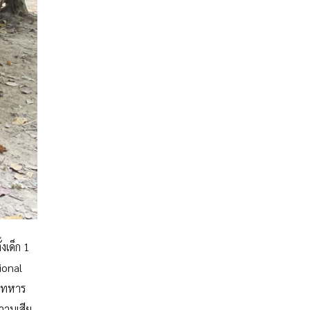
งเด็ก 1
ional
ันทหาร
วามเสีย