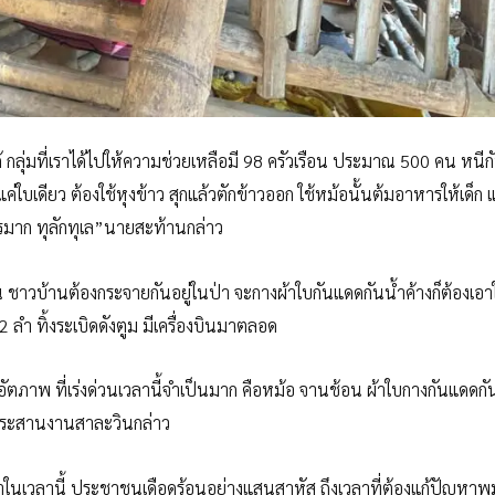
กลุ่มที่เราได้ไปให้ความช่วยเหลือมี 98 ครัวเรือน ประมาณ 500 คน หนี
แค่ใบเดียว ต้องใช้หุงข้าว สุกแล้วตักข้าวออก ใช้หม้อนั้นต้มอาหารให้เด็ก แล
รมาก ทุลักทุเล”นายสะท้านกล่าว
น ชาวบ้านต้องกระจายกันอยู่ในป่า จะกางผ้าใบกันแดดกันน้ำค้างก็ต้องเอา
2 ลำ ทิ้งระเบิดดังตูม มีเครื่องบินมาตลอด
อัตภาพ ที่เร่งด่วนเวลานี้จำเป็นมาก คือหม้อ จานช้อน ผ้าใบกางกันแดดก
ู้ประสานงานสาละวินกล่าว
ในเวลานี้ ประชาชนเดือดร้อนอย่างแสนสาหัส ถึงเวลาที่ต้องแก้ปัญหาพม