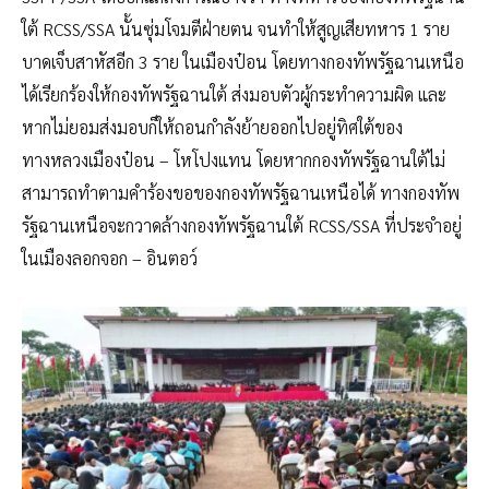
ใต้ RCSS/SSA นั้นซุ่มโจมตีฝ่ายตน จนทำให้สูญเสียทหาร 1 ราย
บาดเจ็บสาหัสอีก 3 ราย ในเมืองป๋อน โดยทางกองทัพรัฐฉานเหนือ
ได้เรียกร้องให้กองทัพรัฐฉานใต้ ส่งมอบตัวผู้กระทำความผิด และ
หากไม่ยอมส่งมอบก็ให้ถอนกำลังย้ายออกไปอยู่ทิศใต้ของ
ทางหลวงเมืองป๋อน – โหโปงแทน โดยหากกองทัพรัฐฉานใต้ไม่
สามารถทำตามคำร้องขอของกองทัพรัฐฉานเหนือได้ ทางกองทัพ
รัฐฉานเหนือจะกวาดล้างกองทัพรัฐฉานใต้ RCSS/SSA ที่ประจำอยู่
ในเมืองลอกจอก – อินตอว์