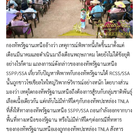
กองทัพรัฐฉานเหนืออ้างว่า เหตุการณ์พิพาทนี้เกิดขึ้นมาตั้งแต่
เดือนมีนาคมและดำเนินมาถึงเดือนพฤษภาคม โดยยังไม่ได้ข้อยุติ
อย่างไรก็ตาม แถลงการณ์ดังกล่าวของกองทัพรัฐฉานเหนือ
SSPP/SSA เกี่ยวกับปัญหาพิพาทกับกองทัพรัฐฉานใต้ RCSS/SSA
นั้นถูกชาวโซเชียลไทใหญ่วิพากษ์วิจารณ์อย่างหนัก โดยบางส่วน
มองว่า เหตุใดกองทัพรัฐฉานเหนือถึงต้องการสู้รบกับกลุ่มชาติพันธุ์
เลือดเนื้อเดียวกัน แต่กลับไม่มีท่าทีใดๆกับกองทัพปะหล่อง TNLA
ที่สั่งให้ทางกองทัพรัฐฉานเหนือ SSPP/SSA ถอนกำลังออกจากบาง
พื้นที่ทางเหนือของรัฐฉาน หรือไม่มีท่าทีใดๆต่อกรณีที่ทหาร
ของกองทัพรัฐฉานเหนือเองถูกกองทัพปะหล่อง TNLA สังหาร