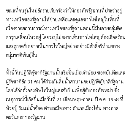
ขณะที่คนรุ่นใหม่อีกรายเรียกร้องว่าให้กองทัพรัฐฉานที่ประจำอยู่
ทางเหนือของรัฐฉานให้ช่วยเหลือและดูแลชาวไทใหญ่ในพื้นที่
เนื่องจากสถานการณ์ทางเหนือของรัฐฉานตอนนี้มีหลายกลุ่มติด
อาวุธเคลื่อนไหวอยู่ โดยระบุไม่อยากเห็นชาวไทใหญ่ต้องเดือดร้อน
และถูกกดขี่ อยากเห็นชาวไทใหญ่อย่างอย่างมีศักดิ์ศรีท่ามกลาง
กลุ่มชาติพันธุ์อื่น
ทั้งนี้วันปฏิวัติกู้ชาติรัฐฉานนั้นเริ่มขึ้นเมื่อเจ้าน้อย ซอหยั่นต๊ะและ
ผู้รักชาติอีก 31 คน ได้ร่วมกันดื่มน้ำสาบานจะปฏิวัติกู้ชาติรัฐฉาน
โดยได้ก่อตั้งกองทัพไทใหญ่และจับปืนเพื่อสู้กับกองทัพพม่า ซึ่ง
เหตุการณ์นี้เกิดขึ้นเมื่อวันที่ 21 เดือนพฤษภาคม ปี ค.ศ. 1958 ที่
ห้วยปู้ ริมแม่น้ำจ้อด ตำบลเมืองหาง อำเภอเมืองโต๋น ทางภาค
ตะวันออกของรัฐฉาน