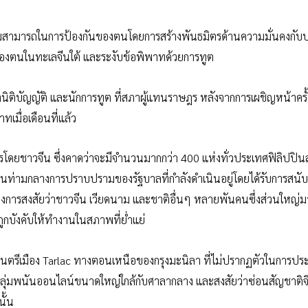
ามสามารถในการป้องกันของตนโดยการสร้างพันธมิตรด้านความมั่นคงกับป
ของตนในทะเลจีนใต้ และระงับข้อพิพาทด้วยการทูต
ิติบัญญัติ และนักการทูต ที่สภาผู้แทนราษฎร หลังจากการเผชิญหน้าครั้
ทเมื่อเดือนที่แล้ว
รโดยชาวจีน ซึ่งคาดว่าจะมีจำนวนมากกว่า 400 แห่งทั่วประเทศฟิลิปปิน
ึ้นท่ามกลางการปราบปรามของรัฐบาลที่กำลังดำเนินอยู่โดยได้รับการสนั
งทางการสงสัยว่าชาวจีน เวียดนาม และชาติอื่นๆ หลายพันคนซึ่งส่วนใหญ่
กบังคับให้ทำงานในสภาพที่ย่ำแย่
ศมนตรีเมือง Tarlac ทางตอนเหนือของกรุงมะนิลา ที่ไม่ปรากฏตัวในการปร
กลุ่มพนันออนไลน์ขนาดใหญ่ใกล้กับศาลากลาง และสงสัยว่าซ่อนสัญชาติจีน
ั้น