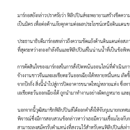
มาร์กอสยังกล่าวปราศรัยว่า ฟิลิปปินส์จะพยายามสร้างขีดคว
เป็นมิตร เพื่อต่อต้านภัยคุกคามต่อผลประโยชน์เหนือดินแดน
ประธานาธิบดีมาร์กอสกล่าวถึงความขัดแย้งด้านดินแดนต่อสภาน
ที่สุดระหว่างกองกำลังจีนและฟิลิปปินส์ในน่านน้ำที่เป็นข้อพิพา
การตัดสินใจของมาร์กอสในการสั่งปิดพนันออนไลน์ที่ดำเนินกา
จ้างงานชาวจีนและเอเชียตะวันออกเฉียงใต้หลายหมื่นคน เกิดข
จากปักกิ่ง สิ่งนี้นำไปสู่การปิดอาคารขนาดใหญ่หลายแห่ง ซึ่
เอเชียตะวันออกเฉียงใต้ ถูกนำมาทำงานอย่างผิดกฎหมาย และถู
นอกจากนี้วุฒิสมาชิกฟิลิปปินส์ได้ออกคำสั่งให้จับกุมนายกเท
พิจารณ์ซึ่งมีการสอบสวนข้อกล่าวหาว่าเธอมีความเชื่อมโยงกับ
สามารถลงสมัครรับตำแหน่งที่สงวนไว้สำหรับคนฟิลิปปินส์เท่าน