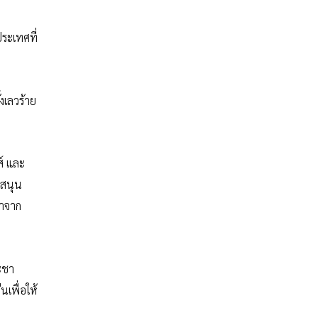
ระเทศที่
งเลวร้าย
ส์ และ
บสนุน
มาจาก
ะชา
เพื่อให้