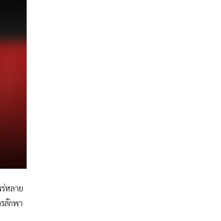
แพร่หลาย
ารลักพา