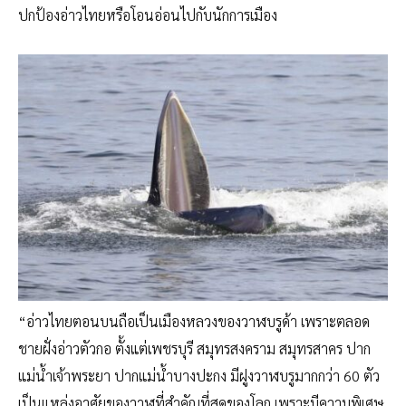
ปกป้องอ่าวไทยหรือโอนอ่อนไปกับนักการเมือง
“อ่าวไทยตอนบนถือเป็นเมืองหลวงของวาฬบรูด้า เพราะตลอด
ชายฝั่งอ่าวตัวกอ ตั้งแต่เพชรบุรี สมุทรสงคราม สมุทรสาคร ปาก
แม่น้ำเจ้าพระยา ปากแม่น้ำบางปะกง มีฝูงวาฬบรูมากกว่า 60 ตัว
เป็นแหล่งอาศัยของวาฬที่สำคัญที่สุดของโลก เพราะมีความพิเศษ