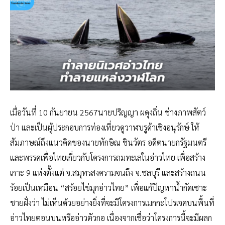
เมื่อวันที่ 10 กันยายน 2567นายปริญญา ผดุงถิ่น ช่างภาพสัตว์
ป่า และเป็นผู้ประกอบการท่องเที่ยวดูวาฬบรูด้าเชิงอนุรักษ์ ให้
สัมภาษณ์ถึงแนวคิดของนายทักษิณ ชินวัตร อดีตนายกรัฐมนตรี
และพรรคเพื่อไทยเกี่ยวกับโครงการถมทะเลในอ่าวไทย เพื่อสร้าง
เกาะ 9 แห่งตั้งแต่ จ.สมุทรสงครามจนถึง จ.ชลบุรี และสร้างถนน
ร้อยเป็นเหมือน “สร้อยไข่มุกอ่าวไทย” เพื่อแก้ปัญหาน้ำกัดเซาะ
ชายฝั่งว่า ไม่เห็นด้วยอย่างยิ่งที่จะมีโครงการเมกกะโปรเจคบนพื้นที่
อ่าวไทยตอนบนหรืออ่าวตัวกอ เนื่องจากเชื่อว่าโครงการนี้จะมีผลก