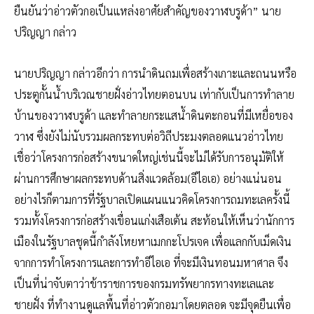
ยืนยันว่าอ่าวตัวกอเป็นแหล่งอาศัยสำคัญของวาฬบรูด้า” นาย
ปริญญา กล่าว
นายปริญญา กล่าวอีกว่า การนำดินถมเพื่อสร้างเกาะและถนนหรือ
ประตูกั้นน้ำบริเวณชายฝั่งอ่าวไทยตอนบน เท่ากับเป็นการทำลาย
บ้านของวาฬบรูด้า และทำลายกระแสน้ำดินตะกอนที่มีเหยื่อของ
วาฬ ซึ่งยังไม่นับรวมผลกระทบต่อวิถีประมงตลอดแนวอ่าวไทย
เชื่อว่าโครงการก่อสร้างขนาดใหญ่เช่นนี้จะไม่ได้รับการอนุมัติให้
ผ่านการศึกษาผลกระทบด้านสิ่งแวดล้อม(อีไอเอ) อย่างแน่นอน
อย่างไรก็ตามการที่รัฐบาลเปิดแผนแนวคิดโครงการถมทะเลครั้งนี้
รวมทั้งโครงการก่อสร้างเขื่อนแก่งเสือเต้น สะท้อนให้เห็นว่านักการ
เมืองในรัฐบาลชุดนี้กำลังโหยหาเมกกะโปรเจค เพื่อแลกกับเม็ดเงิน
จากการทำโครงการและการทำอีไอเอ ที่จะมีเงินทอนมหาศาล จึง
เป็นที่น่าจับตาว่าข้าราชการของกรมทรัพยากรทางทะเลและ
ชายฝั่ง ที่ทำงานดูแลพื้นที่อ่าวตัวกอมาโดยตลอด จะมีจุดยืนเพื่อ