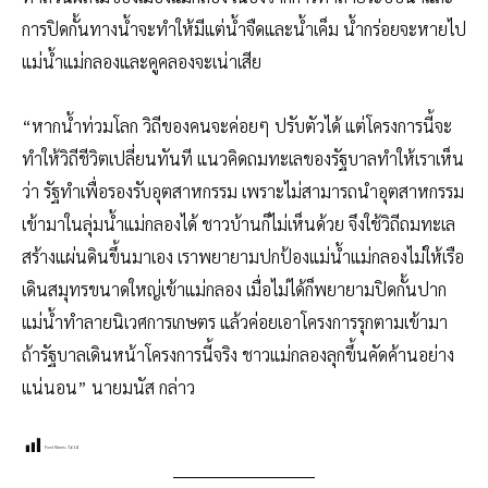
การปิดกั้นทางน้ำจะทำให้มีแต่น้ำจืดและน้ำเค็ม น้ำกร่อยจะหายไป
แม่น้ำแม่กลองและคูคลองจะเน่าเสีย
“หากน้ำท่วมโลก วิถีของคนจะค่อยๆ ปรับตัวได้ แต่โครงการนี้จะ
ทำให้วิถีชีวิตเปลี่ยนทันที แนวคิดถมทะเลของรัฐบาลทำให้เราเห็น
ว่า รัฐทำเพื่อรองรับอุตสาหกรรม เพราะไม่สามารถนำอุตสาหกรรม
เข้ามาในลุ่มน้ำแม่กลองได้ ชาวบ้านก็ไม่เห็นด้วย จึงใช้วิถีถมทะเล
สร้างแผ่นดินขึ้นมาเอง เราพยายามปกป้องแม่น้ำแม่กลองไม่ให้เรือ
เดินสมุทรขนาดใหญ่เข้าแม่กลอง เมื่อไม่ได้ก็พยายามปิดกั้นปาก
แม่น้ำทำลายนิเวศการเกษตร แล้วค่อยเอาโครงการรุกตามเข้ามา
ถ้ารัฐบาลเดินหน้าโครงการนี้จริง ชาวแม่กลองลุกขึ้นคัดค้านอย่าง
แน่นอน” นายมนัส กล่าว
Post Views:
7,614