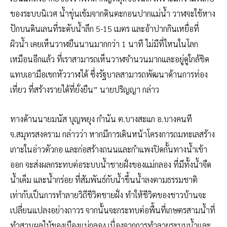
ของระบบนิเวศ น้ำขุ่นเข้มจากดินตะกอนปากแม่น้ำ วาฬจะใช้หาง
ปักบนดินเลนที่ระดับน้ำลึก 5-15 เมตร และอ้าปากกินเหยื่อที่
ผิวน้ำ เคยเห็นวาฬยืนนานมากกว่า 1 นาที ไม่มีที่ไหนในโลก
เหมือนอีกแล้ว ที่เราสามารถเห็นวาฬจำนวนมากและอยู่ดูใกล้ชิด
แทบเอามือเขกหัววาฬได้ ซึ่งรัฐบาลสามารถพัฒนาด้านการท่อง
เที่ยว ที่สร้างรายได้ที่ยั่งยืน” นายปริญญา กล่าว
ทางด้านนายมนัส บุญพยุง กำนัน ต.บางสะแก อ.บางคนที
จ.สมุทรสงคราม กล่าวว่า หากมีการเดินหน้าโครงการถมทะเลสร้าง
เกาะในอ่าวตัวกอ และก่อสร้างถนนและกำแพงปิดกั้นทางน้ำเข้า
ออก จะส่งผลกระทบต่อระบบน้ำชายฝั่งของแม่กลอง ที่มีทั้งน้ำจืด
น้ำเค็ม และน้ำกร่อย ที่สัมพันธ์กับน้ำขึ้นน้ำลงตามธรรมชาติ
เท่ากับเป็นการทำลายวิถีชีวิตชายฝั่ง ทำให้ชีวิตของชาวบ้านจะ
เปลี่ยนแปลงอย่างถาวร จากนั้นจะกระทบต่อพื้นที่เกษตรสามน้ำที่
ทำสวนผลไม้ของเมืองแม่กลอง เนื่องจากการทำลายระบบน้ำและ