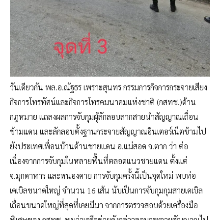
วันเดียวกัน พล.อ.ณัฐธร เพราะสุนทร กรรมการกิจการกระจายเสียง
กิจการโทรทัศน์และกิจการโทรคมนาคมแห่งชาติ (กสทช.)ด้าน
กฎหมาย แถลงผลการจับกุมผู้ลักลอบลากสายนำสัญญาณเถื่อน
ข้ามแดน และลักลอบตั้งฐานกระจายสัญญาณอินเตอร์เน็ตข้ามไป
ยังประเทศเพื่อนบ้านด้านชายแดน อ.แม่สอด จ.ตาก ว่า ต่อ
เนื่องจากการจับกุมในหลายพื้นที่ตลอดแนวชายแดน ตั้งแต่
จ.มุกดาหาร และหนองคาย การจับกุมครั้งนี้เป็นจุดใหม่ พบท่อ
เคเบิลขนาดใหญ่ จำนวน 16 เส้น นับเป็นการจับกุมกุมสายเคเบิล
เถื่อนขนาดใหญ่ที่สุดที่เคยมีมา จากการตรวจสอบด้วยเครื่องมือ
พิเศษของ กสทช. พบว่าเครือข่ายดังกล่าวลอบกระจายสัญญาณไป