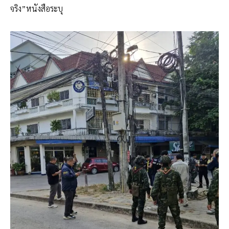
จริง”หนังสือระบุ