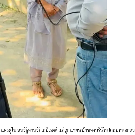
ี่นครดูไบ สหรัฐอาหรับเอมิเรตส์ แต่ถูกนายหน้าของบริษัทปลอมหลอกลวง