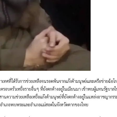
ลาเทศที่ได้รับการช่วยเหลือจนรอดพ้นจากแก๊งค้ามนุษย์และเครือข่ายฉ้อโ
อบครัวเหยื่อรายอื่นๆ ที่ยังตกค้างอยู่ในเมียนมา เข้าพบผู้แทนรัฐบาล
ะสานความช่วยเหลือเหยื่อแก๊งค้ามนุษย์ที่ยังตกค้างอยู่ในแหล่งอาชญากรร
้ามกับอำเภอพบพระและอำเภอแม่สอดในจังหวัดตากของไทย