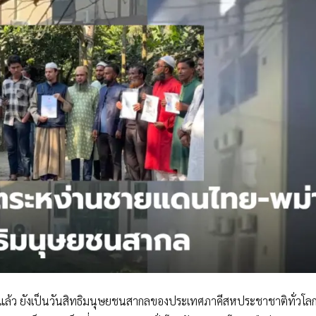
แล้ว ยังเป็นวันสิทธิมนุษยชนสากลของประเทศภาคีสหประชาชาติทั่วโลก