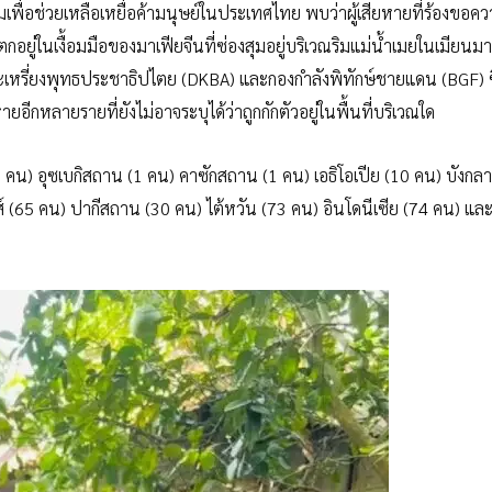
งคมเพื่อช่วยเหลือเหยื่อค้ามนุษย์ในประเทศไทย พบว่าผู้เสียหายที่ร้องขอค
กอยู่ในเงื้อมมือของมาเฟียจีนที่ซ่องสุมอยู่บริเวณริมแม่น้ำเมยในเมียนมา
กะเหรี่ยงพุทธประชาธิปไตย (DKBA) และกองกำลังพิทักษ์ชายแดน (BGF) ซึ
อีกหลายรายที่ยังไม่อาจระบุได้ว่าถูกกักตัวอยู่ในพื้นที่บริเวณใด
 คน) อุซเบกิสถาน (1 คน) คาซักสถาน (1 คน) เอธิโอเปีย (10 คน) บังกล
 (65 คน) ปากีสถาน (30 คน) ไต้หวัน (73 คน) อินโดนีเซีย (74 คน) และญ