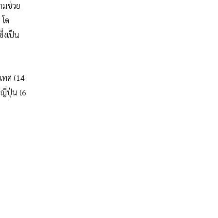
วามช่วย
 โด
่งเป็น
าเทศ (14
ี่ปุ่น (6