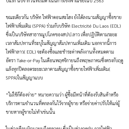
ปีแรก นับจากวันที่เริ่มดำเนินการเชิงพาณิชย์ในปี 2563
ขณะเดียวกัน บริษัท ไฟฟ้าดอนสะโฮง ยังได้ลงนามสัญญาซื้อขาย
ไฟฟ้าเพิ่มเติม (SPPA) ร่วมกับบริษัท Electricité Du Laos (EDL)
ซึ่งเป็นบริษัทสาธารณูปโภคของสปป.ลาว เพื่อปฏิบัติตามระยะ
เวลาสัมปทานที่ระบุในสัญญาสัมปทานเพิ่มเติม นอกจากนี้การ
ไฟฟ้าลาว( EDL) จะต้องซื้อและชำระค่าพลังงานทั้งหมดตาม
อัตรา Take-or-Pay ในเดือนพฤศจิกายนถึงพฤษภาคมซึ่งตรงกับฤดู
แล้งทุกปีตลอดระยะเวลาตามสัญญาซื้อขายไฟฟ้าเพิ่มเติม(
SPPA)ในสัญญาแบบ
“ไม่ใช้ก็ต้องจ่าย” หมายความว่า ผู้ซื้อมีหน้าที่ต้องรับสินค้าหรือ
บริการตามจำนวนที่ตกลงกันไว้จากผู้ขาย หรือจ่ายค่าปรับให้แก่ผู้
ขายหากผู้ขายไม่ทำเช่นนั้น
ในช่วงเดือนมิถุนายนถึงตุลาคม ซึ่งเป็นช่วงฤดูฝน การไฟฟ้า