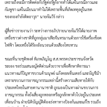
เพราะถึงจะมีการติดต่อกับรัฐต่อรัฐก็อาจทำได้แค่ในกรณีลาวและ
กัมพูชา แต่ในเมียนมาทำไม่ได้เพราะพื้นที่เกิดเหตุอยู่ในเขต
ของกองกำลังติดอาวุธ” นายกัณวีร์ กล่าว
ผู้สื่อข่าวรายงานว่า ระหว่างการอภิปรายนายกัณวีร์ได้ฉายภาพ
เหยื่อชาวต่างชาติที่ถูกกลุ่มมาเฟียจีนทรมานด้วยการใช้เครื่องช็อต
ไฟฟ้า โดยเหยื่อได้ร้องอ้อนวอนด้วยเสียงโหยหวน
ขณะที่นายชุติพงศ์ พิภพภิญโญ ส.ส.พรรคประชาชนจังหวัด
ระยอง ขอร่วมเสนอญัตติด่วนด้วยวาจาเพื่อศึกษาพิจารณา
แนวทางแก้ปัญหาขบวนค้ามนุษย์ แก๊งคอลเซ็นเตอร์ และบัญชีม้า
เพราะขบวนการอาชญากรรมเหล่านี้สร้างความเสียหายให้กับ
ประเทศไทยในสายตานานาชาติ ถูกมองเป็นทางผ่านขบวนการ
อาชญากรรม ทั้งยังเสี่ยงถูกหลอกหรือถูกลักพาตัวไปอยู่ในประเทศ
เพื่อนบ้าน ฝ่ายนิติบัญญัติต้องเร่งหาทางป้องกันและแก้ไข รวมถึง