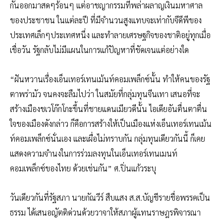
กันออกมาสดๆร้อนๆ แต่อาชญากรรมที่พล่าผลาญเงินมหาศาล
ของประชาชน ในแต่ละปี ที่มีจำนวนสูงแทบจะเท่ากับจีดีพีของ
ประเทศเล็กๆประเทศหนึ่ง และทำลายเศรษฐกิจของชาติอยู่ทุกเมื่อ
เชื่อวัน รัฐกลับไม่มีแผนในการแก้ปัญหาที่ชัดเจนแต่อย่างใด
“ฝันหวานเรื่องเอ็นเทอร์เทนเม้นท์คอมเพล็กซ์นั้น ทำให้คนของรัฐ
ตาพร่ามัว จนคงจะลืมไปว่า ในสมัยที่กลุ่มทุนจีนเทา เสนอที่จะ
สร้างเมืองชเวโก๊กโกะขึ้นที่ชายแดนเมียวดีนั้น ไอเดียอันตื่นตาตื่น
ใจของเมืองดังกล่าว ก็คือการสร้างให้เป็นเมืองแห่งเอ็นเทอร์เทนเม้น
ท์คอมเพล็กซ์นั่นเอง และเผื่อไม่ทราบกัน กลุ่มทุนเดียวกันนี้ ก็เคย
แสดงความจำนงในการร่วมลงทุนในเอ็นเทอร์เทนเมนท์
คอมเพล็กซ์ของไทย ด้วยเช่นกัน” ศ.ปิ่นแก้วระบุ
วันเดียวกันที่รัฐสภา นายกัณวีร์ สืบแสง ส.ส.บัญชีรายชื่อพรรคเป็น
ธรรม ได้เสนอญัตติด่วนด้วยวาจาให้สภาผู้แทนราษฎรพิจารณา