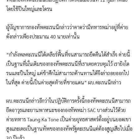
โดยใช้ปืนใหญ่และโดรน
ผู้บัญชาการกองทัพคะเรนนีกล่าวว่าคาดว่ามีทหารพม่าอยู่ที่ค่าย
ดังกล่าวเพียงประมาณ 40 นายเท่านั้น
“กำลังพลคะเรนนีได้เคลียร์พื้นที่จนสามารถยึดคืนได้สำเร็จ ค่ายนี้
เป็นฐานที่มั่นเดิมของกองทัพคะเรนนีที่เราเคยควบคุมไว้ เรายิงโด
รนและปืนใหญ่ แต่ข้าศึกไม่สามารถต้านทานได้จึงล่าถอยออกไป
ในที่สุด ค่ายนี้เป็นค่ายสุดท้ายที่ชายแดน” ผบ.คะเรนนีกล่าว
ผบ.คะเรนนีกล่าวอีกว่าในปฏิบัติการครั้งนี้กองทัพคะเรนนีสามารถ
ยึดอาวุธและยานพาหนะของกองทัพพม่า SAC บางส่วนไว้ด้วย
ค่ายทหาร Taung Ka Tone เป็นค่ายยุทธศาสตร์ตั้งอยู่บนยอดเขา
สูงและเคยเป็นฐานทัพของกองทัพรัฐคะเรนนีแต่ต้องสูญเสียไปเมื่อ
30 ปีแล้ว