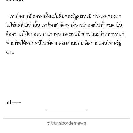
“เราต้องการยึดครองทั้งแผ่นดินของรัฐคะเรนนี ประเทศของเรา
ไม่ใช่แค่ที่นี่เท่านั้น เราต้องกำจัดกองทัพพม่าออกไปทั้งหมด นั่น
คือความตั้งใจของเรา”นายทหารคะเรนนีกล่าว และว่าทหารพม่า
พ่ายทัพได้หลบหนีไปยังค่ายดอยสามมอน ติดชายแดนไทย-รัฐ
ฉาน
Post Views:
9,689
transbordernews
©