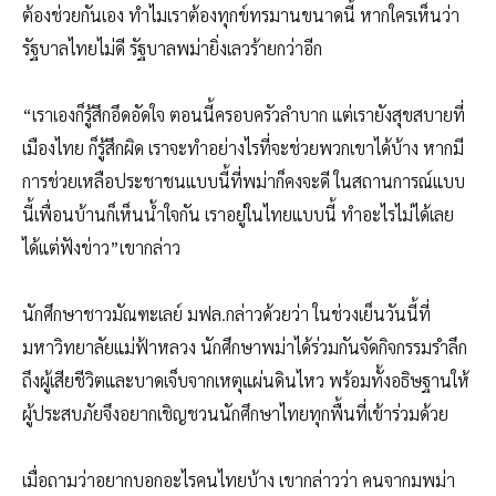
ต้องช่วยกันเอง ทำไมเราต้องทุกข์ทรมานขนาดนี้ หากใครเห็นว่า
รัฐบาลไทยไม่ดี รัฐบาลพม่ายิ่งเลวร้ายกว่าอีก
“เราเองก็รู้สึกอึดอัดใจ ตอนนี้ครอบครัวลำบาก แต่เรายังสุขสบายที่
เมืองไทย ก็รู้สึกผิด เราจะทำอย่างไรที่จะช่วยพวกเขาได้บ้าง หากมี
การช่วยเหลือประชาชนแบบนี้ที่พม่าก็คงจะดี ในสถานการณ์แบบ
นี้เพื่อนบ้านก็เห็นน้ำใจกัน เราอยู่ในไทยแบบนี้ ทำอะไรไม่ได้เลย
ได้แต่ฟังข่าว”เขากล่าว
นักศึกษาชาวมัณฑะเลย์ มฟล.กล่าวด้วยว่า ในช่วงเย็นวันนี้ที่
มหาวิทยาลัยแม่ฟ้าหลวง นักศึกษาพม่าได้ร่วมกันจัดกิจกรรมรำลึก
ถึงผู้เสียชีวิตและบาดเจ็บจากเหตุแผ่นดินไหว พร้อมทั้งอธิษฐานให้
ผู้ประสบภัยจึงอยากเชิญชวนนักศึกษาไทยทุกพื้นที่เข้าร่วมด้วย
เมื่อถามว่าอยากบอกอะไรคนไทยบ้าง เขากล่าวว่า คนจากมพม่า