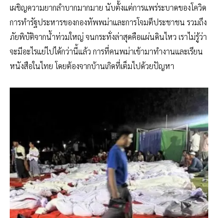
เผชิญความยากลำบากมากมาย นับตั้งแต่การแพร่ระบาดของโควิด
การทำรัฐประหารของกองทัพพม่าและการโจมตีประชาชน รวมถึง
ภัยพิบัติจากน้ำท่วมใหญ่ จนกระทั่งล่าสุดคือแผ่นดินไหว เราไม่รู้ว่า
จะมีอะไรแย่ไปได้กว่านี้แล้ว การที่คนพม่าเข้ามาทำงานและเรียน
หนังสือในไทย โดยต้องจากบ้านเกิดที่เต็มไปด้วยปัญหา