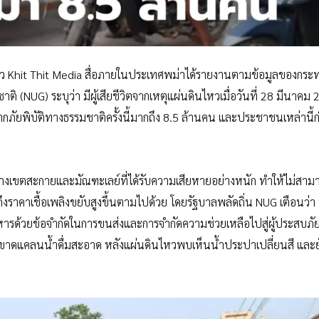
ข่าว Khit Thit Media สื่อภายในประเทศพม่าได้รายงานตามข้อมูลของกระ
 (NUG) ระบุว่า มีผู้เสียชีวิตจากเหตุแผ่นดินไหวเมื่อวันที่ 28 มีนาคม
ากภัยพิบัติทางธรรมชาติครั้งนี้มากถึง 8.5 ล้านคน และประชาชนเหล่านี้ก
ว่างเขตสะกายและมัณฑะเลย์ที่ได้รับความเสียหายอย่างหนัก ทำให้ไม่สาม
งราคาเชื้อเพลิงขยับสูงขึ้นตามไปด้วย โดยรัฐบาลพลัดถิ่น NUG เตือนว่า
ารด้วยข้อจำกัดในการขนส่งและการจำกัดความช่วยเหลือไปสู่ผู้ประสบภั
าขาดแคลนน้ำดื่มสะอาด หลังแผ่นดินไหวพบเห็นน้ำประปาเปลี่ยนสี และ