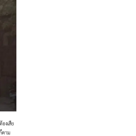
้องเสีย
ก็ตาม