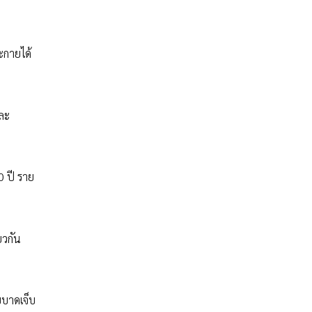
ะกายได้
ละ
0 ปี ราย
ยวกัน
บบาดเจ็บ