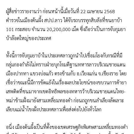
ผู้สื่อข่าวรายงานว่า ก่อนหน้านี้เมื่อวันที่ 22 เมษายน 2568
ตำรวจในเมืองต้นผึ้ง สปป.ลาว ได้จับรถบรรทุกสิบล้อที่ขนยาบ้า
101 กระสอบ จำนวน 20,200,000 เม็ด ซึ่งถือว่าเป็นการจับกุมยา
บ้าล๊อตใหญ่ของประเทศ
ทั้งนี้การจับกุมยาบ้าในประเทศลาวถูกนำไปเชื่อมโยงกับกรณีที่มี
กลุ่มกองกำลังไม่ทราบฝ่ายบุกโจมตีฐานทหารลาวบริเวณชายแดน
เมืองปากทา แขวงบ่อแก้ว ตรงข้ามกับ อ.เวียงแก่น จ.เชียงราย โดย
เชื่อว่าขณะนี้มีการขัดแย้งในเรื่องผลประโยชน์ของขบวนการค้ายา
เสพติดที่ชนมาจากเขตอิทธิพลของทหารว้าบริเวณชายแดนไทย-
พม่าข้ามฝั่งมายังสามเหลี่ยมทองคำ ก่อนถถูกขนลำเลียงลัดเลาะ
เลียบแม่น้ำโขงฝั่งประเทศลาวเพื่อส่งต่อไปยังทั่วโลก
อนึ่ง เมืองต้นผึ้งเป็นที่ตั้งของเขตเศรษฐกิจพิเศษสามเหลี่ยมทองคำ