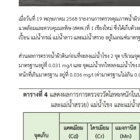
เมื่อวันที่ 19 พฤษภาคม 2568 รายงานการตรวจคุณภาพน้ำผิวดิ
แวดล้อมและควบคุมมลพิษ (สคพ.)ที่ 1 เชียงใหม่ ซึ่งได้เก็บ
เปื้อน แม่น้ำกรณ์ แม่น้ำลาว และแม่น้ำสรวย อยู่ในเกณฑ์มาต
ส่วนผลการตรวจน้ำผิวดินก่อนที่จะลงแม่น้ำโขง 2 จุด บริเวณจุด
มาตรฐานอยู่ที่ 0.031 mg/l และ จุดแม่น้ำกกไหลลงแม่น้ำโขง
หนักที่เกินมาตรฐาน อยู่ที่ 0.036 mg/l (ค่ามาตรฐานไม่เกิน 0