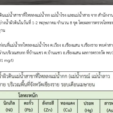
นแม่น้ำสาขาที่ไหลลงแม่น้ำกก แม่น้ำโขง และแม่น้ำสาย จาก สำนักงานส
ตัวอย่างน้ำผิวดินในวันที่ 1-2 พฤษภาคม จำนวน 8 จุด โดยผลการตรวจโลห
รฐาน
ก่อนที่แม่น้ำกกไหลลงแม่น้ำโขง ต.เวียง อ.เชียงแสน จ.เชียงราย พบค่าสา
 ผ่านบริเวณสบกก ที่บ้านแซว ต.บ้านแซว อ.เชียงแสน ผลการตรวจวัด พบว
.01 mg/l)