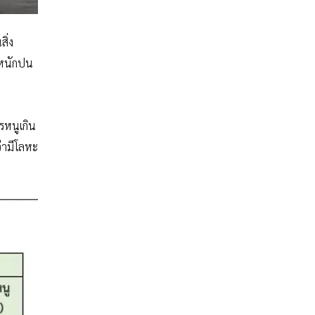
ิ่ง
ะหนักปน
รหนูเกิน
่ามีโลหะ