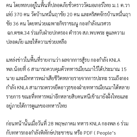
คน โดยหลบอยู่ในพื้นที่ปลอดภัยชั่วคราววัดมอเกอร์ไทย ม.1 ต.วา
เล่ย์ 370 คน วัดบ้านหมื่นฤาชัย 20 คน และคริสตจักรบ้านหมื่นฤา
ชัย 36 คน โดยหน่วยเฉพาะกิจราชมนู กองกำลังนเรศวร
ฉก.ตชด.34 ร่วมกับฝ่ายปกครอง ตำรวจ สภ.พบพระ ดูแลความ
ปลอดภัย และให้ความช่วยเหลือ
แหล่งข่าวในพื้นที่รายงานว่า ผลจากการสู้รบ กองกำลัง KNLA
พล.น้อยที่ 6 สามารถควบคุมตัวทหารเมียนมาไว้ได้ประมาณ 15
นาย และมีทหารพม่าเสียชีวิตหลายรายจากการปะทะ รวมถึงกอง
กำลัง KNLA สามารถตรวจยึดอาวุธของฝ่ายทหารเมียนมาได้หลาย
รายการ ขณะที่ทหารพม่าอีกหลายสิบคนหนีเข้ามายังฝั่งไทยและ
อยู่ภายใต้การดูแลของทหารไทย
ก่อนหน้านั้นเมื่อวันที่ 28 พฤษภาคม ทหาร KNLA กองพล 6 ร่วม
กับทหารกองกำลังพิทักษ์ประชาชน หรือ PDF ( People’s