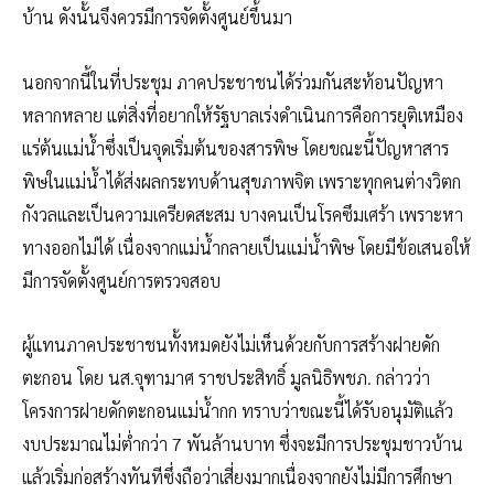
บ้าน ดังนั้นจึงควรมีการจัดตั้งศูนย์ขึ้นมา
นอกจากนี้ในที่ประชุม ภาคประชาชนได้ร่วมกันสะท้อนปัญหา
หลากหลาย แต่สิ่งที่อยากให้รัฐบาลเร่งดำเนินการคือการยุติเหมือง
แร่ต้นแม่น้ำซึ่งเป็นจุดเริ่มต้นของสารพิษ โดยขณะนี้ปัญหาสาร
พิษในแม่น้ำได้ส่งผลกระทบด้านสุขภาพจิต เพราะทุกคนต่างวิตก
กังวลและเป็นความเครียดสะสม บางคนเป็นโรคซึมเศร้า เพราะหา
ทางออกไม่ได้ เนื่องจากแม่น้ำกลายเป็นแม่น้ำพิษ โดยมีข้อเสนอให้
มีการจัดตั้งศูนย์การตรวจสอบ
ผู้แทนภาคประชาชนทั้งหมดยังไม่เห็นด้วยกับการสร้างฝายดัก
ตะกอน โดย นส.จุฑามาศ ราชประสิทธิ์ มูลนิธิพชภ. กล่าวว่า
โครงการฝายดักตะกอนแม่น้ำกก ทราบว่าขณะนี้ได้รับอนุมัติแล้ว
งบประมาณไม่ต่ำกว่า 7 พันล้านบาท ซึ่งจะมีการประชุมชาวบ้าน
แล้วเริ่มก่อสร้างทันทีซึ่งถือว่าเสี่ยงมากเนื่องจากยังไม่มีการศึกษา