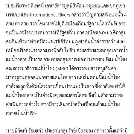
น.ส.เพียรพร ดีเทศน์ เลขาธิการมูลนิธิพัฒนาชุมชนและเขตภูเขา
(พชภ.) และ International Rivers กล่าวว่าปัญหามลพิษแม่น้ำ 4
สาย กก สาย รวก โขง หากไม่ยุติเหมืองเถื่อนรัฐฉานโดยทันที อาจ
จะเป็นเหมือนประสบการณ์ที่รัฐคะฉิ่น ภาคเหนือของพม่า คือกลุ่ม
คนจีนเข้ามาทำเหมืองแร่แรร์เอิร์ทบนภูเขาต้นน้ำลำธารกว่า 400
เหมืองเพื่อส่งแร่ราคาแพงนี้กลับไปจีน ส่งผลร้ายแรงต่อคุณภาพน้ำ
แม่น้ำกลายเป็นกรด กระทบต่อสุขภาพของประชาชน ที่แม่น้ำโขง
คณะกรรมาธิการแม่น้ำโขง (MRC) ได้ตรวจพบสารหนูเกินค่า
มาตรฐานตลอดแนวชายแดนไทยลาว และในตอนนี้แม่น้ำโขง
กำลังจะถูกกั้นด้วยโครงการเขื่อนปากแบง ในลาว ซึ่งกำลังจะทำให้
แม่น้ำโขงกลายเป็นอ่างนิ่งๆ สะสมสารโลหะ จึงเป็นคำถามว่าจะ
ดำเนินการอย่างไร หากมีการเดินหน้าสร้างเขื่อนแล้วแม่น้ำโขง
กลายเป็นน้ำพิษ
นายนิวัฒน์ ร้อยแก้ว ประธานกลุ่มรักษ์เชียงของ กล่าวว่าตั้งแต่ว่ามี