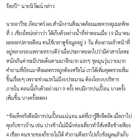
ร้อยปี” นายนิวัฒน์ กล่าว
นายอาวีระ ภัคมาตร์ ผอ.สำนักงานสิ่งแวดล้อมและควบคุมมลพิษ
ที่ 1 เชียงใหม่กล่าวว่า ได้เก็บตัวอย่างน้ำที่ท่าตอนเมื่อ 19 มีนาคม
ผลออกปลายเดือน ตนใช้เวลาดูข้อมูลอยู่ 3 วัน ต้องถามเจ้าหน้าที่
อยู่หลายรอบเพราะทราบดีว่าเมื่อประกาศออกไปว่ามีค่าสารโลหะ
หนักเกินค่าจะมีประเด็นตามมาอีกมาก แรกๆ ชุลมุนวุ่นวายมาก
คำถามที่ย้อนมาคือผลตรวจถูกต้องหรือไม่ เราได้เพิ่มจุดตรวจเพิ่ม
ขึ้นเรื่อยๆ เพราะช่วงแรกไม่มีงบประมาณ ต้องโยกงบบริหาร
ภายใน ตอนนี้เก็บตัวอย่างมา 9 ครั้ง พบมีการปนเปื้อน บางครั้ง
เพิ่มขึ้น บางครั้งลดลง
“ข้อเท็จจริงคือมีการปนเปื้อนแน่นอน แต่ที่เรารู้สึกอึดอัด เมื่อเราไป
คุยกับชาวบ้าน เช่น ปางช้างไม่มีนักท่องเที่ยวทำให้เหลือช้างเพียง
4 เชือก คนขายของก็ขายไม่ได้ คำถามคือเราไปเก็บข้อมูลแล้วเก็บ