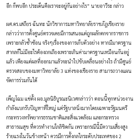
อีก ก็พบอีก ประเด็นคือเราจะอยู่กันอย่างไร” นายอาวีระ กล่าว
ผศ.ดร.เสถียร ฉันทะ นักวิชาการมหาวิทยาลัยราชภัฎเชียงราย
กล่าวว่าการตั้งศูนย์ตรวจเคยมีการเสนอแต่ถูกผลักตกจากราชการ
เพราะกลัวซ้ำซ้อน จริงๆเรื่องของการเก็บตัวอย่าง หากมีมาตรฐาน
สากลก็ไม่มีอะไรต้องถกเถียงเพราะเกินค่ามาตรฐานเหมือนกันอยู่
แล้ว เพียงแต่ผลที่ออกมาแล้วจะนำไปขับเคลื่อนอย่างไร ถ้ามีศูนย์
ตรวจสอบของมหาวิทยาลัย 3 แห่งของเชียงราย สามารถวางแผน
จัดการร่วมกันได้
เพ็ญโฉม แซ่ตั้ง ผอ.มูลนิธิบูรณะนิเวศกล่าวว่า ตอนนี้ทุกหน่วยงาน
กำลังแบกรับปัญหาที่ใหญ่ แต่รัฐบาลนิ่งมากโดยเฉพาะรัฐมนตรี
กระทรวงทรัพยากรธรรมชาติและสิ่งแวดล้อม และกระทรวง
สาธารณสุข ที่ควรทำงานใกลิชิดกัน เพราะกรณีนี้มีความเสี่ยงสูง
ร้ายแรงในวันข้างหน้า ควรมีการตั้งกลไกระดับประเทศของ 2