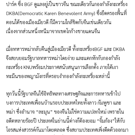
ปาร์ค ซึ่ง BGF ดูแลอยู่เป็นชาวจีน ขณะเดียวกันกองกำลังกะเหรี่ยง
DKBA(Democratic Karen Benevolent Army) ซึ่งยึดครองพื้นที่
ตอนใต้ของเมืองเมียวดี ก็มีความใกล้ชิดกับจีนเช่นเดียวกัน
เนื่องจากส่วนหนึ่งหนีมาจากเขตโกก้างชายแดนจีน
เมื่อทหารพม่ากลับคืนสู่เมืองเมียวดี ทั้งกะเหรี่ยงBGF และ DKBA
จึงสยบยอมรัฐบาลทหารพม่าโดยง่าย และแตกหักกับกองกำลัง
กะเหรี่ยง KNUพร้อมประกาศสนับสนุนการเลือกตั้ง ภายใต้เงา
ทะมึนของพญามังกรที่ครอบงำกองกำลังกะเหรี่ยงเหล่านี้
ทุกวันนี้รัฐบาลจีนใช้อิทธิพลทางเศรษฐกิจและการทหารเข้าไป
บงการประเทศเพื่อนบ้านรอบประเทศไทยทั้งลาว กัมพูชา และ
พม่า ซึ่งอำนาจ “ละมุน” ของจีนไม่ใช่ความแปลกใหม่ เพราะใน
อดีตหลายร้อยปี ประเทศในย่านนี้ต่างก็ต้องยอม “จิ้มก้อง”ให้กับ
โอรสแห่งสวรรค์กันมาโดยตลอด ซึ่งสยามประเทศเพิ่งดีดตัวออกมา