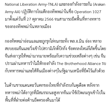
National Liberation Army-TNLA) และกองกำลังอาระกัน (Arakan
Army-AA) ปฏิบัติการโจมตีกองทัพพม่าในชื่อ Operation 1027
มาตั้งแต่วันที่ 27 ตุลาคม 2566 จนสามารถยึดพื้นที่ทางทหาร
ของกองทัพพม่าในหลายเมือง
กองทัพพม่าอ่อนแอและถูกรุกไล่จนกระทั่ง พล.อ.มิน อ่อง หลาย
สยบยอมจีนและวิ่งเข้าไปสวามิภักดิ์ปักกิ่ง ข้อตกลงใหม่ก็เกิดขึ้นโดย
จีนส่งอาวุธให้พม่ามากมายพร้อมกับความช่วยเหลือต่างๆ เช่น จีน
ปรามผ่านทหารว้าไม่ให้กองกำลัง The Brotherhood Alliance รบ
กับทหารพม่าและให้คืนเมืองต่างๆในรัฐฉานเหนือที่ยึดไว้แล้วด้วย
ในด้านชายแดนตะวันตกของไทยที่กำลังรบกันดุเดือด หลังจาก
ทหารพม่าได้อาวุธที่มีสมรรถนะสูงจากจีนมาใช้เปิดเกมรุกเข้าไปใน
พื้นที่ที่ฝ่ายต่อต้านยึดครองคืนมาได้