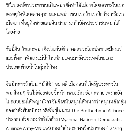
วิธีแปลงบัตรประชาชนเป็นพม่า ซึ่งทำได้ไม่ยากโดยเฉพาะในเขต
เศรษฐกิจพิเศษต่างๆชายแดนพม่า เช่น เขตว้า เขตโกก้าง หรือเขต
เมืองลา ที่อยู่ติดชายแดนจีน สามารถทำบัตรประชาชนพม่าได้
โดยง่าย
วันนี้จีน ว้าและพม่า จึงร่วมกันตักตวงผลประโยชน์จากเหมืองแร่
และทิ้งกากพิษลงแม่น้ำไหลข้ามแดนมายังประเทศไทยและ
ประเทศท้ายน้ำในลุ่มน้ำโขง
จีนมีทหารว้าเป็น “ม้าใช้” อย่างดี เมื่อตอนที่เกิดรัฐประหารใน
พม่าใหม่ๆ จีนไม่ค่อยชอบขี้หน้า พล.อ.มิน อ่อง หลาย เพราะยัง
ไม่สยบยอมให้พญามังกร จีนจึงสนับสนุนให้ทหารว้าหนุนหลังกลุ่ม
กองกำลังพันธมิตรชาติพันธุ์ในนาม The Brotherhood Alliance
ประกอบด้วย กองกำลังโกก้าง (Myanmar National Democratic
Alliance Army-MNDAA) กองกำลังตะอางหรือปะหล่อง (Ta’ang