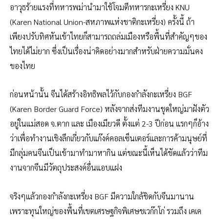
อาวุธร้ายแรงที่ทหารพม่านำมาใช้โจมตีทหารกะเหรี่ยง KNU
(Karen National Union-สหภาพแห่งชาติกะเหรี่ยง) ครั้งนี้ ถ้า
เพียงปรับทิศหันเข้าไทยก็สามารถถล่มเมืองหรือพื้นที่สำคัญๆของ
ไทยได้ไม่ยาก ซึ่งเป็นเรื่องน่าคิดอย่างมากสำหรับฝ่ายความมั่นคง
ของไทย
ก่อนหน้านั้น จีนได้สร้างอิทธิพลไว้กับกองกำลังกะเหรี่ยง BGF
(Karen Border Guard Force) หลังจากส่งทีมงานชุดใหญ่มาฝังตัว
อยู่ในแม่สอด จ.ตาก และ เมืองเมียวดี ตั้งแต่ 2-3 ปีก่อน แรกๆก็อ้าง
ว่าเพื่อทำงานเชิงลึกเกี่ยวกับแก๊งค์คอลเซ็นเตอร์และการค้ามนุษย์ที่
มีกลุ่มคนจีนเป็นเข้ามาทำมาหากิน แต่ขณะนี้เห็นได้ชัดแล้วว่าทีม
งานจากจีนมีวัตถุประสงค์อื่นแอบแฝง
จริงๆแล้วกองกำลังกะเหรี่ยง BGF มีความใกล้ชิดกับจีนมานาน
เพราะทุนใหญ่ของพื้นที่เขตเศรษฐกิจพิเศษชเวก๊กโก่ รวมถึง เคเค