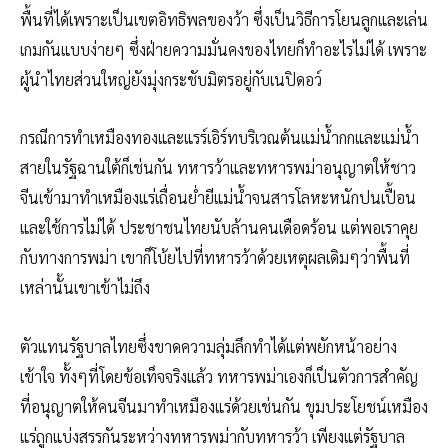
พื้นที่ได้เพราะเป็นเขตอิทธิพลของว้า ซึ่งเป็นวิธีการโยนลูกและเล่น
เกมกันแบบง่ายๆ ซึ่งฝ่ายความมั่นคงของไทยก็ทำอะไรไม่ได้ เพราะ
ผู้นำไทยส่วนใหญ่ยังมุ่งกระชับมิตรอยู่กับเนปิดอว์
กรณีการทำเหมืองทองและแรร์เอิร์ทบริเวณต้นแม่น้ำกกและแม่น้ำ
สายในรัฐฉานใต้ก็เช่นกัน ทหารว้าและทหารพม่าอนุญาตให้ชาว
จีนเข้ามาทำเหมืองแร่เถื่อนย่ำยีแม่น้ำจนสารโลหะหนักปนเปื้อน
และใช้การไม่ได้ ประชาชนไทยนับล้านคนเดือดร้อน แต่พอเราคุย
กับทางการพม่า เขาก็โบ้ยไปที่ทหารว้าด้วยเหตุผลเดิมๆว่าพื้นที่
เหล่านั้นเขาเข้าไม่ถึง
ตัวแทนรัฐบาลไทยซึ่งขาดความลุ่มลึกทำได้แต่พยักหน้าอย่าง
เข้าใจ ทั้งๆที่โดยข้อเท็จจริงแล้ว ทหารพม่าเองก็เป็นตัวการสำคัญ
ที่อนุญาตให้คนจีนมาทำเหมืองแร่ด้วยเช่นกัน ขุมประโยชน์เหมือง
แร่ถูกแบ่งสรรกันระหว่างทหารพม่ากับทหารว้า เพียงแต่รัฐบาล